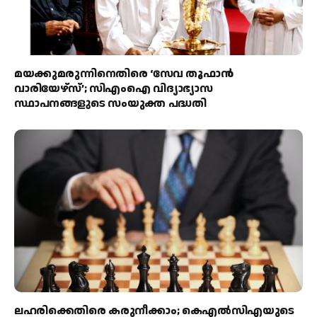
മയക്കുമരുന്നിനെതിരെ ‘സേവ തൂഫാൻ
വാരിയേഴ്‌സ്’; സിഎംഐ വിദ്യാഭ്യാസ
സ്ഥാപനങ്ങളുടെ സംയുക്ത പദ്ധതി
ലഹരിക്കെതിരെ കരുനീക്കാം; കെഎൽസിഎയുടെ