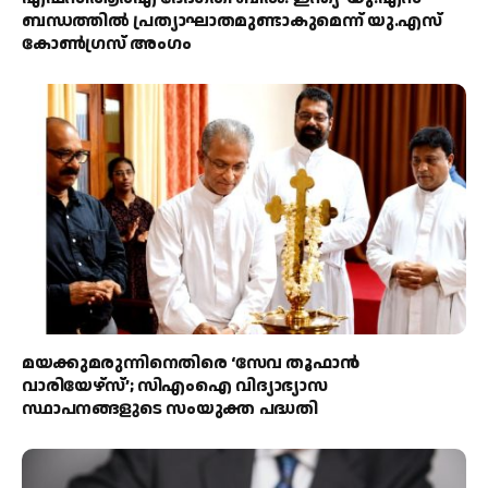
ബന്ധത്തിൽ പ്രത്യാഘാതമുണ്ടാകുമെന്ന് യു.എസ്
കോൺഗ്രസ് അംഗം
മയക്കുമരുന്നിനെതിരെ ‘സേവ തൂഫാൻ
വാരിയേഴ്‌സ്’; സിഎംഐ വിദ്യാഭ്യാസ
സ്ഥാപനങ്ങളുടെ സംയുക്ത പദ്ധതി