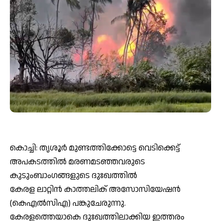
കൊച്ചി: തൃശൂർ മുണ്ടത്തിക്കോട്ടെ വെടിക്കെട്ട്
അപകടത്തിൽ മരണമടഞ്ഞവരുടെ
കുടുംബാംഗങ്ങളുടെ ദുഃഖത്തിൽ
കേരള ലാറ്റിൻ കാത്തലിക് അസോസിയേഷൻ
(കെഎൽസിഎ) പങ്കുചേരുന്നു.
കേരളത്തെയാകെ ദുഃഖത്തിലാക്കിയ ഇത്തരം