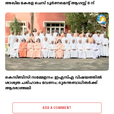
അഖില കേരള ചെസ് ടൂർണമെന്റ് ആഗസ്റ്റ് 8 ന്
കെസിബിസി സമ്മേളനം: ഇഎസ്എ വിഷയത്തിൽ
ശാശ്വത പരിഹാരം വേണം; ദുരന്തബാധിതർക്ക്
ആദരാഞ്ജലി
ADD A COMMENT