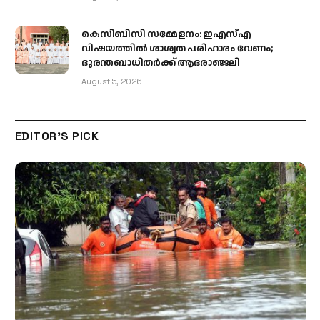
കെസിബിസി സമ്മേളനം: ഇഎസ്എ
വിഷയത്തിൽ ശാശ്വത പരിഹാരം വേണം;
ദുരന്തബാധിതർക്ക് ആദരാഞ്ജലി
August 5, 2026
EDITOR'S PICK