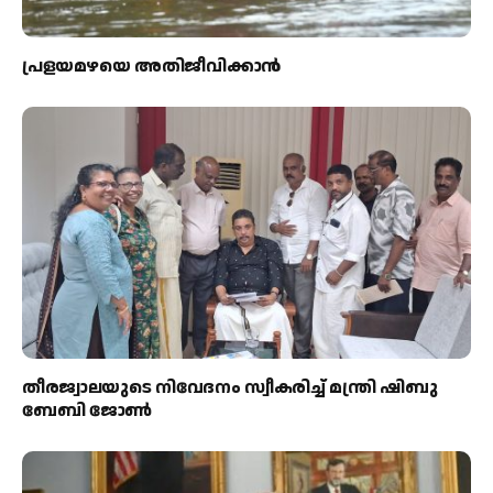
പ്രളയമഴയെ അതിജീവിക്കാന്‍
തീരജ്വാലയുടെ നിവേദനം സ്വീകരിച്ച് മന്ത്രി ഷിബു
ബേബി ജോൺ