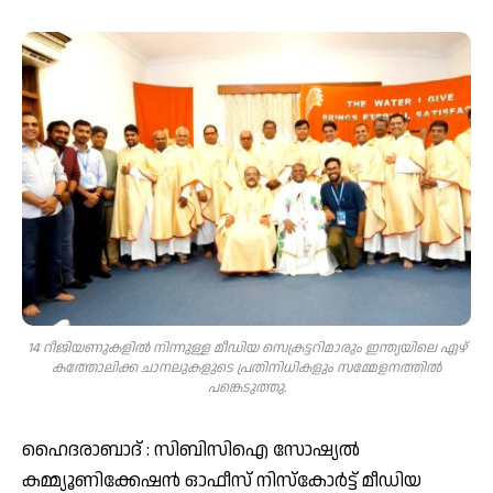
14 റീജിയണുകളില്‍ നിന്നുള്ള മീഡിയ സെക്രട്ടറിമാരും ഇന്ത്യയിലെ ഏഴ്
കത്തോലിക്ക ചാനലുകളുടെ പ്രതിനിധികളും സമ്മേളനത്തില്‍
പങ്കെടുത്തു.
ഹൈദരാബാദ് : സിബിസിഐ സോഷ്യല്‍
കമ്മ്യൂണിക്കേഷന്‍ ഓഫീസ് നിസ്‌കോര്‍ട്ട് മീഡിയ