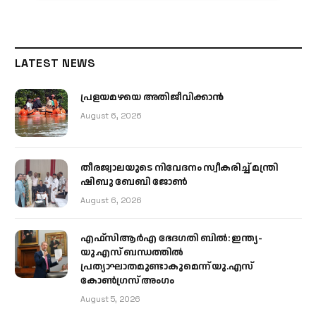
LATEST NEWS
പ്രളയമഴയെ അതിജീവിക്കാന്‍
August 6, 2026
തീരജ്വാലയുടെ നിവേദനം സ്വീകരിച്ച് മന്ത്രി
ഷിബു ബേബി ജോൺ
August 6, 2026
എഫ്‌സിആർഎ ഭേദഗതി ബിൽ: ഇന്ത്യ-
യു.എസ് ബന്ധത്തിൽ
പ്രത്യാഘാതമുണ്ടാകുമെന്ന് യു.എസ്
കോൺഗ്രസ് അംഗം
August 5, 2026