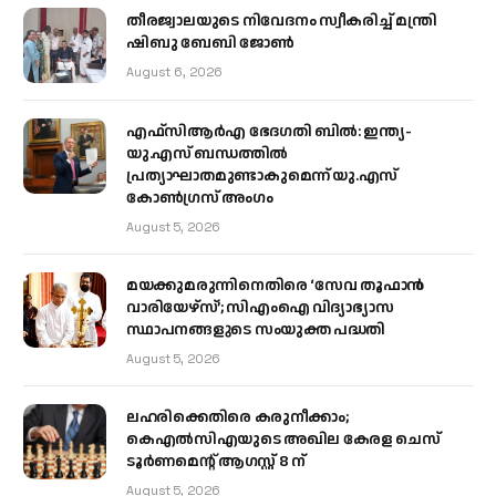
തീരജ്വാലയുടെ നിവേദനം സ്വീകരിച്ച് മന്ത്രി
ഷിബു ബേബി ജോൺ
August 6, 2026
എഫ്‌സിആർഎ ഭേദഗതി ബിൽ: ഇന്ത്യ-
യു.എസ് ബന്ധത്തിൽ
പ്രത്യാഘാതമുണ്ടാകുമെന്ന് യു.എസ്
കോൺഗ്രസ് അംഗം
August 5, 2026
മയക്കുമരുന്നിനെതിരെ ‘സേവ തൂഫാൻ
വാരിയേഴ്‌സ്’; സിഎംഐ വിദ്യാഭ്യാസ
സ്ഥാപനങ്ങളുടെ സംയുക്ത പദ്ധതി
August 5, 2026
ലഹരിക്കെതിരെ കരുനീക്കാം;
കെഎൽസിഎയുടെ അഖില കേരള ചെസ്
ടൂർണമെന്റ് ആഗസ്റ്റ് 8 ന്
August 5, 2026