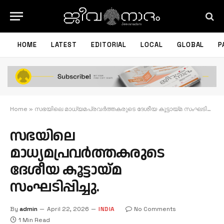
HOME
LATEST
EDITORIAL
LOCAL
GLOBAL
P
Home
»
സഭയിലെ മാധ്യമപ്രവര്‍ത്തകരുടെ ദേശീയ കൂട്ടായ്മ സംഘടിപ്പിച്ചു.
സഭയിലെ
മാധ്യമപ്രവര്‍ത്തകരുടെ
ദേശീയ കൂട്ടായ്മ
സംഘടിപ്പിച്ചു.
By
admin
April 22, 2026
INDIA
No Comments
1 Min Read