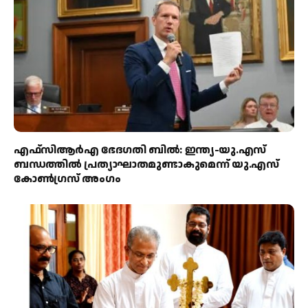
എഫ്‌സിആർഎ ഭേദഗതി ബിൽ: ഇന്ത്യ-യു.എസ്
ബന്ധത്തിൽ പ്രത്യാഘാതമുണ്ടാകുമെന്ന് യു.എസ്
കോൺഗ്രസ് അംഗം