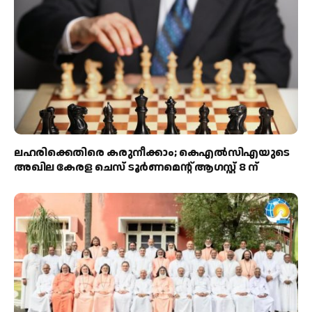
ലഹരിക്കെതിരെ കരുനീക്കാം; കെഎൽസിഎയുടെ
അഖില കേരള ചെസ് ടൂർണമെന്റ് ആഗസ്റ്റ് 8 ന്