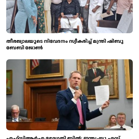
തീരജ്വാലയുടെ നിവേദനം സ്വീകരിച്ച് മന്ത്രി ഷിബു
ബേബി ജോൺ
എഫ്‌സിആർഎ ഭേദഗതി ബിൽ: ഇന്ത്യ-യു.എസ്