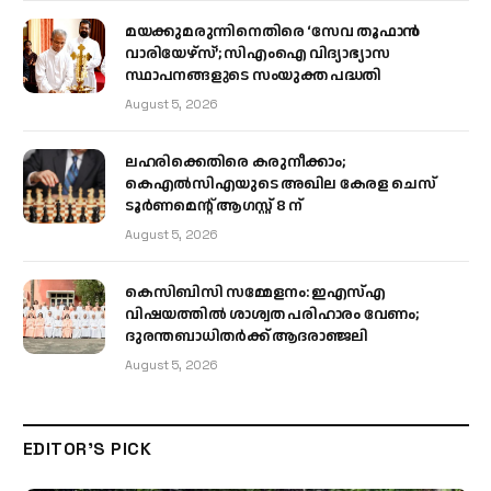
മയക്കുമരുന്നിനെതിരെ ‘സേവ തൂഫാൻ
വാരിയേഴ്‌സ്’; സിഎംഐ വിദ്യാഭ്യാസ
സ്ഥാപനങ്ങളുടെ സംയുക്ത പദ്ധതി
August 5, 2026
ലഹരിക്കെതിരെ കരുനീക്കാം;
കെഎൽസിഎയുടെ അഖില കേരള ചെസ്
ടൂർണമെന്റ് ആഗസ്റ്റ് 8 ന്
August 5, 2026
കെസിബിസി സമ്മേളനം: ഇഎസ്എ
വിഷയത്തിൽ ശാശ്വത പരിഹാരം വേണം;
ദുരന്തബാധിതർക്ക് ആദരാഞ്ജലി
August 5, 2026
EDITOR'S PICK