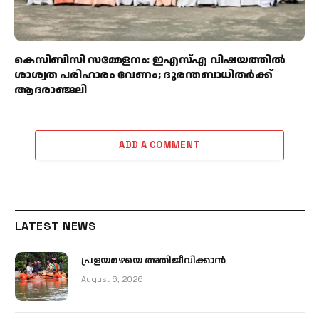
കെസിബിസി സമ്മേളനം: ഇഎസ്എ വിഷയത്തിൽ
ശാശ്വത പരിഹാരം വേണം; ദുരന്തബാധിതർക്ക്
ആദരാഞ്ജലി
ADD A COMMENT
LATEST NEWS
പ്രളയമഴയെ അതിജീവിക്കാന്‍
August 6, 2026