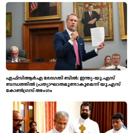
എഫ്‌സിആർഎ ഭേദഗതി ബിൽ: ഇന്ത്യ-യു.എസ്
ബന്ധത്തിൽ പ്രത്യാഘാതമുണ്ടാകുമെന്ന് യു.എസ്
കോൺഗ്രസ് അംഗം