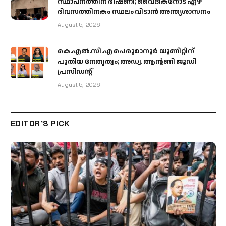
സ്ഥാപനത്തിന് ഭീഷണി; വൈദികനോട് ഏഴ്
ദിവസത്തിനകം സ്ഥലം വിടാൻ അന്ത്യശാസനം
August 5, 2026
കെ.എൽ.സി.എ പെരുമാനൂർ യൂണിറ്റിന്
പുതിയ നേതൃത്വം; അഡ്വ. ആന്റണി ജൂഡി
പ്രസിഡന്റ്
August 5, 2026
EDITOR'S PICK