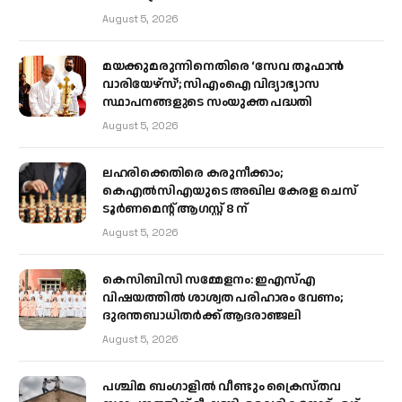
August 5, 2026
മയക്കുമരുന്നിനെതിരെ ‘സേവ തൂഫാൻ
വാരിയേഴ്‌സ്’; സിഎംഐ വിദ്യാഭ്യാസ
സ്ഥാപനങ്ങളുടെ സംയുക്ത പദ്ധതി
August 5, 2026
ലഹരിക്കെതിരെ കരുനീക്കാം;
കെഎൽസിഎയുടെ അഖില കേരള ചെസ്
ടൂർണമെന്റ് ആഗസ്റ്റ് 8 ന്
August 5, 2026
കെസിബിസി സമ്മേളനം: ഇഎസ്എ
വിഷയത്തിൽ ശാശ്വത പരിഹാരം വേണം;
ദുരന്തബാധിതർക്ക് ആദരാഞ്ജലി
August 5, 2026
പശ്ചിമ ബംഗാളിൽ വീണ്ടും ക്രൈസ്തവ