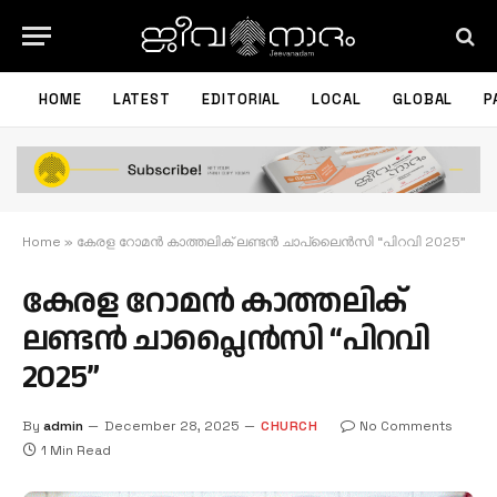
HOME
LATEST
EDITORIAL
LOCAL
GLOBAL
P
Home
»
കേരള റോമൻ കാത്തലിക് ലണ്ടൻ ചാപ്ലൈൻസി “പിറവി 2025”
കേരള റോമൻ കാത്തലിക്
ലണ്ടൻ ചാപ്ലൈൻസി “പിറവി
2025”
By
admin
December 28, 2025
CHURCH
No Comments
1 Min Read