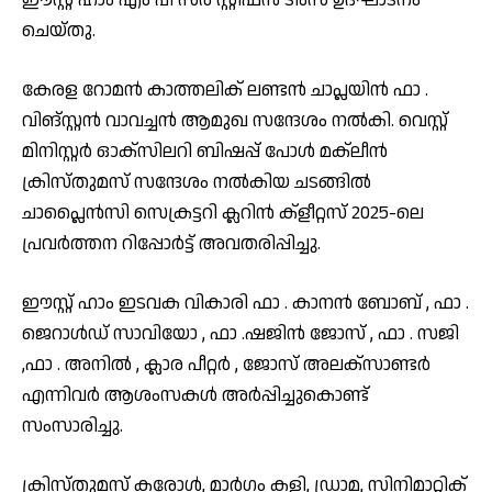
ചെയ്തു.
കേരള റോമൻ കാത്തലിക് ലണ്ടൻ ചാപ്ലയിൻ ഫാ .
വിങ്സ്റ്റൻ വാവച്ചൻ ആമുഖ സന്ദേശം നൽകി. വെസ്റ്റ്
മിനിസ്റ്റർ ഓക്സിലറി ബിഷപ്പ് പോൾ മക്‌ലീൻ
ക്രിസ്തുമസ് സന്ദേശം നൽകിയ ചടങ്ങിൽ
ചാപ്ലൈൻസി സെക്രട്ടറി ക്ലറിൻ ക്‌ളീറ്റസ് 2025-ലെ
പ്രവർത്തന റിപ്പോർട്ട് അവതരിപ്പിച്ചു.
ഈസ്റ്റ് ഹാം ഇടവക വികാരി ഫാ . കാനൻ ബോബ് , ഫാ .
ജെറാൾഡ് സാവിയോ , ഫാ .ഷജിൻ ജോസ് , ഫാ . സജി
,ഫാ . അനിൽ , ക്ലാര പീറ്റർ , ജോസ് അലക്സാണ്ടർ
എന്നിവർ ആശംസകൾ അർപ്പിച്ചുകൊണ്ട്
സംസാരിച്ചു.
ക്രിസ്തുമസ് കരോൾ, മാർഗം കളി, ഡ്രാമ, സിനിമാറ്റിക്