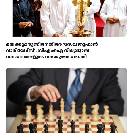
മയക്കുമരുന്നിനെതിരെ ‘സേവ തൂഫാൻ
വാരിയേഴ്‌സ്’; സിഎംഐ വിദ്യാഭ്യാസ
സ്ഥാപനങ്ങളുടെ സംയുക്ത പദ്ധതി