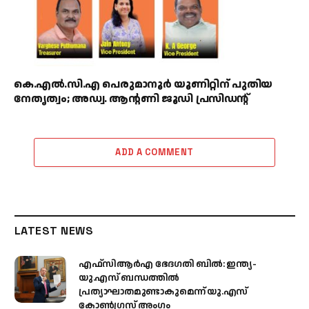
കെ.എൽ.സി.എ പെരുമാനൂർ യൂണിറ്റിന് പുതിയ
നേതൃത്വം; അഡ്വ. ആന്റണി ജൂഡി പ്രസിഡന്റ്
ADD A COMMENT
LATEST NEWS
എഫ്‌സിആർഎ ഭേദഗതി ബിൽ: ഇന്ത്യ-
യു.എസ് ബന്ധത്തിൽ
പ്രത്യാഘാതമുണ്ടാകുമെന്ന് യു.എസ്
കോൺഗ്രസ് അംഗം