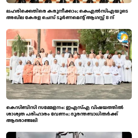
ലഹരിക്കെതിരെ കരുനീക്കാം; കെഎൽസിഎയുടെ
അഖില കേരള ചെസ് ടൂർണമെന്റ് ആഗസ്റ്റ് 8 ന്
കെസിബിസി സമ്മേളനം: ഇഎസ്എ വിഷയത്തിൽ
ശാശ്വത പരിഹാരം വേണം; ദുരന്തബാധിതർക്ക്
ആദരാഞ്ജലി