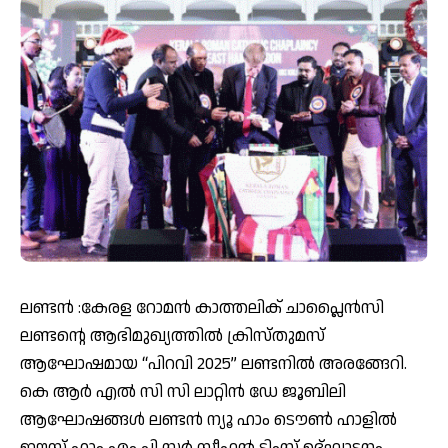
ലണ്ടൻ :കേരള റോമൻ കാത്തലിക് ചാപ്ലൈൻസി
ലണ്ടന്റെ ആഭിമുഖ്യത്തിൽ ക്രിസ്തുമസ്
ആഘോഷമായ “പിറവി 2025” ലണ്ടനിൽ അരങ്ങേറി.
കെ ആർ എൽ സി സി ലാറ്റിൻ ഡേ ജൂബിലി
ആഘോഷങ്ങൾ ലണ്ടൻ ന്യൂ ഹാം ടൌൺ ഹാളിൽ
ഈസ്റ്റ് ഹാം എം പി സർ സ്റ്റീഫൻ ടിംസ് ഉദ്‌ഘാടനം