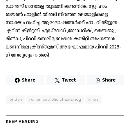
ഡാൻസ് ഗാനമേള തുടങ്ങീ ലണ്ടനിലെ ന്യൂ ഹാം
ടൌൺ ഹാളിൽ തിങ്ങി നിറഞ്ഞ മലയാളികളെ
സാക്ഷ്യം വഹിച്ച ആഘോഷങ്ങൾക്ക് ഫാ . വിങ്സ്റ്റൻ
,ക്ലറിൻ ക്‌ളീറ്റസ്, എഡ്‌വേഡ്‌ ,ഗോഡറിക് , ബൈജു ,
മിൽഡ, പിറവി സെലിബ്രേഷൻ കമ്മിറ്റി അംഗങ്ങൾ
ലണ്ടനിലെ ക്രിസ്തുമസ് ആഘോഷമായ പിറവി 2025-
ന് നേതൃത്വം നൽകി
Share
Tweet
Share
london
roman catholic chaplaincy
xmas
KEEP READING