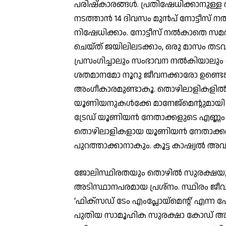
പരിഷ്‌കാരങ്ങള്‍. പ്രതിഷേധിക്കാനുള
നടത്താന്‍ 14 ദിവസം മുന്‍പ് നോട്ടീസ് ന
നിഷേധിക്കാം. നോട്ടീസ് നല്‍കാതെ സമരം 
ചെയ്ത് ജയിലിലടക്കാം, ഒരു മാസം തടവ
പ്രസംഗിച്ചാലും സംഭാവന നല്‍കിയാലും 
ശതമാനമോ നൂറു ജീവനക്കാരോ ഉണ്ടെങ്കില
അംഗീകാരമുണ്ടാകൂ. തൊഴിലാളികളില്‍ 5
യൂണിയനുകള്‍ക്കേ മാനേജ്മെന്റുമായി നേര
ട്രേഡ് യൂണിയന്‍ നേതാക്കളുടെ എണ്ണ
തൊഴിലാളികളായ യൂണിയന്‍ നേതാക്കളെപ
പുറത്താക്കാനാകും. കൂട്ട കാഷ്വല്‍ 
ജോലിസ്ഥിരതയും തൊഴില്‍ സുരക്ഷയും 
അടിസ്ഥാനപരമായ പ്രശ്നം. സ്ഥിരം ജീവനക്
‘ഫിക്സഡ് ടേം എംപ്ലോയ്മെന്റ്’ എന്ന പ
പുതിയ സാമൂഹിക സുരക്ഷാ കോഡ് അംഗീക