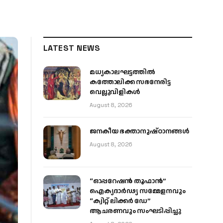
LATEST NEWS
മധ്യകാലഘട്ടത്തില്‍
കത്തോലിക്ക സഭനേരിട്ട
വെല്ലുവിളികള്‍
August 8, 2026
ജനകീയ ഭക്താനുഷ്ഠാനങ്ങള്‍
August 8, 2026
“ഓപ്പറേഷൻ തൂഫാൻ”
ഐക്യദാർഢ്യ സമ്മേളനവും
“ക്വിറ്റ് ലിക്കർ ഡേ”
ആചരണവും സംഘടിപ്പിച്ചു