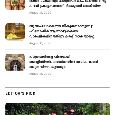
രക്തസാക്ഷിത്വം; ചരിത്രപരമായ വാഴ്ത്തപ്പെട്ട
പദവി പ്രഖ്യാപനത്തിന് ഒരുങ്ങി ജോര്‍ജിയ
August 8, 2026
യുദ്ധം ലോകത്തെ വികൃതമാക്കുന്നു:
ഹിരോഷിമ ആണവാക്രമണ
വാർഷികദിനത്തിൽ കർദ്ദിനാൾ താഗ്ലെ
August 8, 2026
പത്രോസിന്റെ പിൻഗാമി
അസ്സീസിയിലെത്തിയതിൽ നന്ദി പറഞ്ഞ്
ക്രൈസ്തവയുവത്വം
August 8, 2026
EDITOR'S PICK