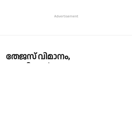
Advertisement
തേജസ്‌ വിമാനം,
കത്തിയമർന്നു
By
admin
November 21, 2025
INDIA
No Comments
1 Min Read