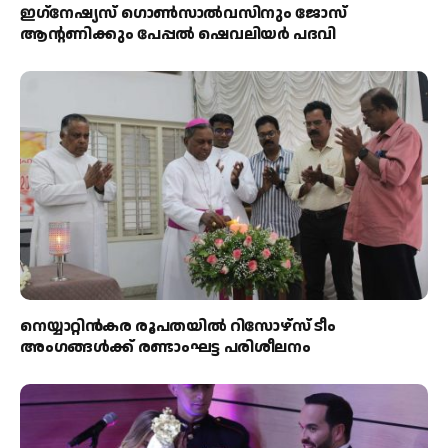
ഇഗ്‌നേഷ്യസ് ഗൊൺസാൽവസിനും ജോസ്
ആന്റണിക്കും പേപ്പൽ ഷെവലിയർ പദവി
നെയ്യാറ്റിൻകര രൂപതയിൽ റിസോഴ്സ് ടീം
അംഗങ്ങൾക്ക് രണ്ടാംഘട്ട പരിശീലനം