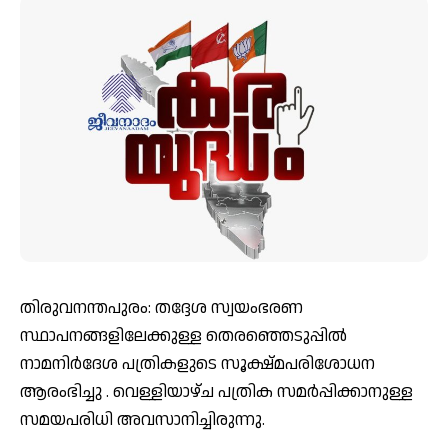
തിരുവനന്തപുരം: തദ്ദേശ സ്വയംഭരണ
സ്ഥാപനങ്ങളിലേക്കുള്ള തെരഞ്ഞെടുപ്പിൽ
നാമനിർദേശ പത്രികളുടെ സൂക്ഷ്മപരിശോധന
ആരംഭിച്ചു . വെള്ളിയാഴ്ച പത്രിക സമർപ്പിക്കാനുള്ള
സമയപരിധി അവസാനിച്ചിരുന്നു.