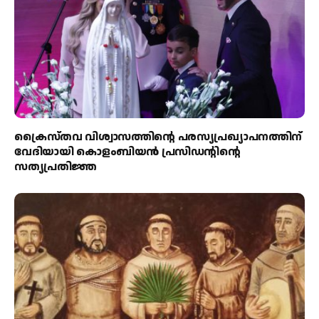
ക്രൈസ്തവ വിശ്വാസത്തിന്റെ പരസ്യപ്രഖ്യാപനത്തിന്
വേദിയായി കൊളംബിയൻ പ്രസിഡന്റിന്റെ
സത്യപ്രതിജ്ഞ