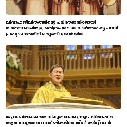
വിവാഹജീവിതത്തിന്റെ പവിത്രതയ്ക്കായി
രക്തസാക്ഷിത്വം; ചരിത്രപരമായ വാഴ്ത്തപ്പെട്ട പദവി
പ്രഖ്യാപനത്തിന് ഒരുങ്ങി ജോര്‍ജിയ
യുദ്ധം ലോകത്തെ വികൃതമാക്കുന്നു: ഹിരോഷിമ
ആണവാക്രമണ വാർഷികദിനത്തിൽ കർദ്ദിനാൾ