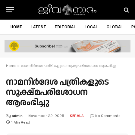
HOME
LATEST
EDITORIAL
LOCAL
GLOBAL
P
Home
»
നാമനിർദേശ പത്രികളുടെ സൂക്ഷ്മപരിശോധന ആരംഭിച്ചു
നാമനിർദേശ പത്രികളുടെ
സൂക്ഷ്മപരിശോധന
ആരംഭിച്ചു
By
admin
November 22, 2025
KERALA
No Comments
1 Min Read