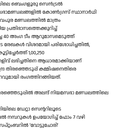
യിലെ ബെംഗളൂരു സെന്‍ട്രല്‍
മണ്ഡലങ്ങളില്‍ കോണ്‍ഗ്രസ് സ്ഥാനാര്‍ഥി
ദേവപുര മണ്ഡലത്തില്‍ മാത്രം
ീയ പ്രതിഭാസത്തെക്കുറിച്ച്
ഗിച്ച 40 അംഗ ടീം ആറുമാസമെടുത്ത്
 രേഖകള്‍ വിശദമായി പരിശോധിച്ചതില്‍,
ിച്ചേര്‍ത്ത് 1,00,250
തെളിവ് ലഭിച്ചതിനെ ആധാരമാക്കിയാണ്
ന്ദ്ര തിരഞ്ഞെടുപ്പ് കമ്മിഷനെതിരെ
വുമായി രംഗത്തിറങ്ങിയത്.
ഞ്ഞെടുപ്പില്‍ അലന്ദ് നിയമസഭാ മണ്ഡലത്തിലെ
ിയിലെ ഡേറ്റാ സെന്ററിലൂടെ
 നമ്പറുകള്‍ ഉപയോഗിച്ച് ഫോം 7 വഴി
പ്റ്റംബറില്‍ ‘വോട്ടുചോരി’