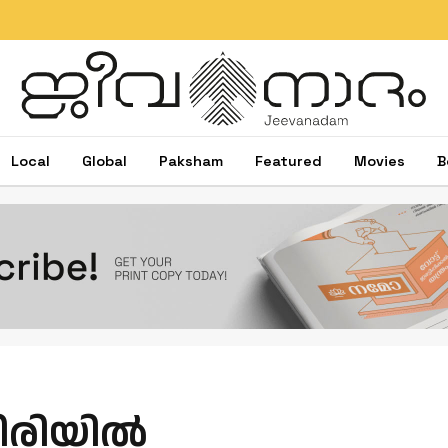
ഷിബു ബേബി ജോൺ
Local
Global
Paksham
Featured
Movies
B
രിയില്‍