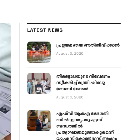
LATEST NEWS
പ്രളയമഴയെ അതിജീവിക്കാന്‍
August 6, 2026
തീരജ്വാലയുടെ നിവേദനം
സ്വീകരിച്ച് മന്ത്രി ഷിബു
ബേബി ജോൺ
August 6, 2026
എഫ്‌സിആർഎ ഭേദഗതി
ബിൽ: ഇന്ത്യ-യു.എസ്
ബന്ധത്തിൽ
പ്രത്യാഘാതമുണ്ടാകുമെന്ന്
യു.എസ് കോൺഗ്രസ് അംഗം