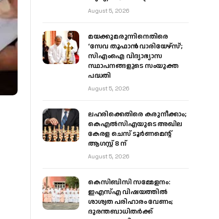
August 5, 2026
മയക്കുമരുന്നിനെതിരെ
‘സേവ തൂഫാൻ വാരിയേഴ്‌സ്’;
സിഎംഐ വിദ്യാഭ്യാസ
സ്ഥാപനങ്ങളുടെ സംയുക്ത
പദ്ധതി
August 5, 2026
ലഹരിക്കെതിരെ കരുനീക്കാം;
കെഎൽസിഎയുടെ അഖില
കേരള ചെസ് ടൂർണമെന്റ്
ആഗസ്റ്റ് 8 ന്
August 5, 2026
കെസിബിസി സമ്മേളനം:
ഇഎസ്എ വിഷയത്തിൽ
ശാശ്വത പരിഹാരം വേണം;
ദുരന്തബാധിതർക്ക്