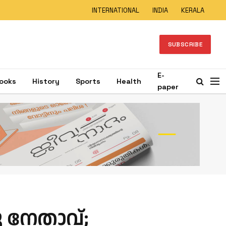
INTERNATIONAL
INDIA
KERALA
SUBSCRIBE
E-
ooks
History
Sports
Health
paper
 നേതാവ്;