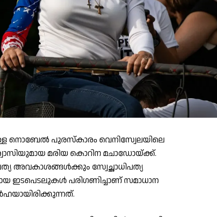
നുള്ള നൊബേൽ പുരസ്കാരം വെനിസ്വേലയിലെ
ശ്വാസിയുമായ മരിയ കൊറിന മചാഡോയ്ക്ക്.
്യ അവകാശങ്ങൾക്കും സ്വേച്ഛാധിപത്യ
ായ ഇടപെടലുകള്‍ പരിഗണിച്ചാണ് സമാധാന
ഹയായിരിക്കുന്നത്.