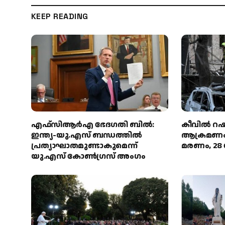
KEEP READING
എഫ്‌സിആർഎ ഭേദഗതി ബിൽ:
കീവിൽ റ
ഇന്ത്യ-യു.എസ് ബന്ധത്തിൽ
ആക്രമണം; 
പ്രത്യാഘാതമുണ്ടാകുമെന്ന്
മരണം, 28 പ
യു.എസ് കോൺഗ്രസ് അംഗം