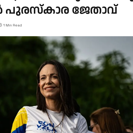
പുരസ്കാര ജേതാവ്
1 Min Read