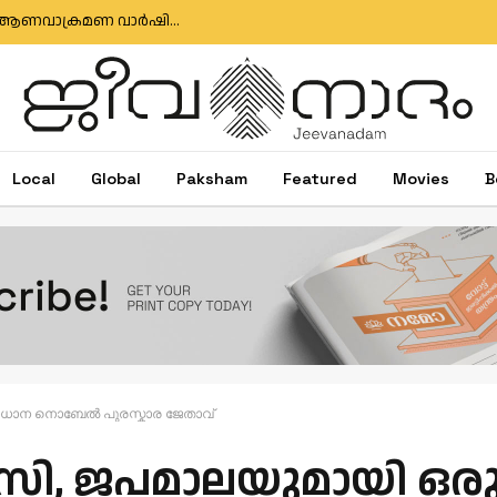
യുദ്ധം ലോകത്തെ വികൃതമാക്കുന്നു: ഹിരോഷിമ ആണവാക്രമണ വാർഷികദിനത്തിൽ കർദ്ദിനാൾ താഗ്ലെ
Local
Global
Paksham
Featured
Movies
B
മാധാന നൊബേൽ പുരസ്കാര ജേതാവ്
ാസി, ജപമാലയുമായി ഒരു