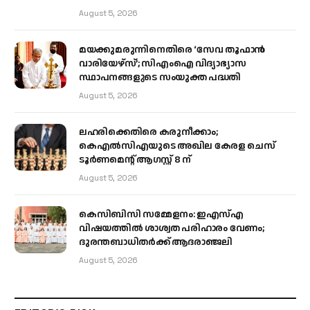
August 5, 2026
മയക്കുമരുന്നിനെതിരെ ‘സേവ തൂഫാൻ
വാരിയേഴ്‌സ്’; സിഎംഐ വിദ്യാഭ്യാസ
സ്ഥാപനങ്ങളുടെ സംയുക്ത പദ്ധതി
August 5, 2026
ലഹരിക്കെതിരെ കരുനീക്കാം;
കെഎൽസിഎയുടെ അഖില കേരള ചെസ്
ടൂർണമെന്റ് ആഗസ്റ്റ് 8 ന്
August 5, 2026
കെസിബിസി സമ്മേളനം: ഇഎസ്എ
വിഷയത്തിൽ ശാശ്വത പരിഹാരം വേണം;
ദുരന്തബാധിതർക്ക് ആദരാഞ്ജലി
August 5, 2026