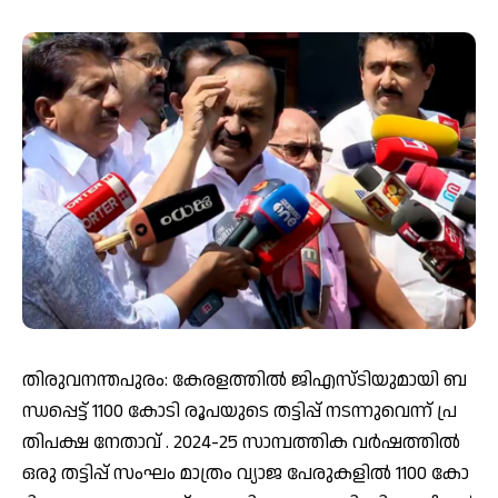
തി​രു​വ​ന​ന്ത​പു​രം: കേരളത്തിൽ ജി​എ​സ്ടി​യു​മാ​യി ബ​
ന്ധ​പ്പെ​ട്ട് 1100 കോ​ടി രൂ​പ​യു​ടെ ത​ട്ടി​പ്പ് ന​ട​ന്നു​വെ​ന്ന് പ്ര​
തി​പ​ക്ഷ നേ​താ​വ് . 2024-25 സാ​മ്പ​ത്തി​ക വ​ർ​ഷ​ത്തി​ൽ
ഒ​രു ത​ട്ടി​പ്പ് സം​ഘം മാ​ത്രം വ്യാ​ജ പേ​രു​ക​ളി​ൽ 1100 കോ​