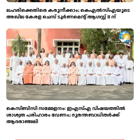
ലഹരിക്കെതിരെ കരുനീക്കാം; കെഎൽസിഎയുടെ
അഖില കേരള ചെസ് ടൂർണമെന്റ് ആഗസ്റ്റ് 8 ന്
കെസിബിസി സമ്മേളനം: ഇഎസ്എ വിഷയത്തിൽ
ശാശ്വത പരിഹാരം വേണം; ദുരന്തബാധിതർക്ക്
ആദരാഞ്ജലി