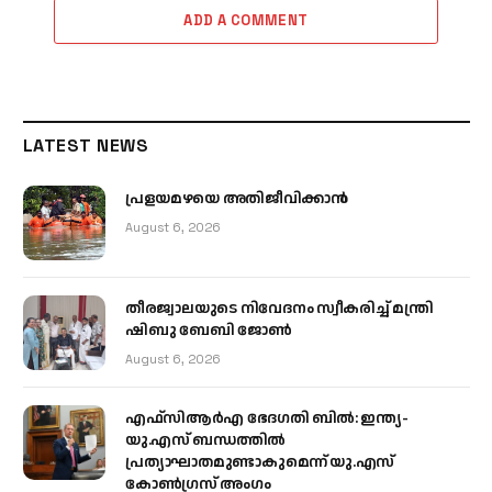
ADD A COMMENT
LATEST NEWS
പ്രളയമഴയെ അതിജീവിക്കാന്‍
August 6, 2026
തീരജ്വാലയുടെ നിവേദനം സ്വീകരിച്ച് മന്ത്രി
ഷിബു ബേബി ജോൺ
August 6, 2026
എഫ്‌സിആർഎ ഭേദഗതി ബിൽ: ഇന്ത്യ-
യു.എസ് ബന്ധത്തിൽ
പ്രത്യാഘാതമുണ്ടാകുമെന്ന് യു.എസ്
കോൺഗ്രസ് അംഗം