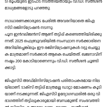
ടി രൂ​പ​യു​ടെ ഇ​ട​പാ​ട് ന​ട​ത്തി​യ​താ​യും വി.​ഡി. സ​തീ​ശ​ൻ
മാ​ധ്യ​മ​ങ്ങ​ളോ​ടു പ​റ​ഞ്ഞു.
സാ​ധാ​ര​ണ​ക്കാ​രു​ടെ പേ​രി​ൽ അ​വ​ര​റി​യാ​തെ ജി​എ​
സ്ടി ര​ജി​സ്ട്രേ​ഷ​ൻ ന​ട​ന്നു.
പൂ​ന ഇ​ൻറ​ലി​ജ​ൻ​സ് ആ​ണ് ത​ട്ടി​പ്പ് ക​ണ്ടെ​ത്തി​യി​രി​ക്കു​
ന്ന​ത്. 2025 ഫെ​ബ്രു​വ​രി​യി​ൽ സം​സ്ഥാ​ന സ​ർ​ക്കാ​രി​നെ
അ​റി​യി​ച്ചെ​ങ്കി​ലും ഈ ​ര​ജി​സ്‌​ട്രേ​ഷ​നു​ക​ൾ റ​ദ്ദു ചെ​യ്യു​
ക മാ​ത്ര​മാ​ണ് സ​ർ​ക്കാ​ർ ആ​കെ ചെ​യ്ത​ത്. ഖ​ജ​നാ​വി​ന്
ന​ഷ്ടം 200 കോ​ടി​യാ​ണെ​ന്നും വി.​ഡി. സ​തീ​ശ​ൻ ചൂ​ണ്ടി​
ക്കാ​ട്ടി.
ജി​എ​സ്ടി അ​ഡ്മി​നി​സ്ട്രേ​ഷ​ൻ പ​രി​താ​പ​ക​ര​മാ​യ നി​ല​
യി​ലാ​ണ്. ടാ​ക്സ് ത​ട്ടി​പ്പ് മാ​ത്ര​മ​ല്ല ഡാ​റ്റാ മോ​ഷ​ണം കൂ​ടി​
യാ​ണ് ന​ട​ക്കു​ന്ന​ത്. ജി​എ​സ്ടി ഉ​ദ്യോ​ഗ​സ്ഥ​രി​ൽ ഒ​രു വി​
ഭാ​ഗ​ത്തി​ന് ത​ട്ടി​പ്പു​കാ​രു​മാ​യി ബ​ന്ധ​മു​ണ്ട്. സം​ഭ​വ​ത്തി​