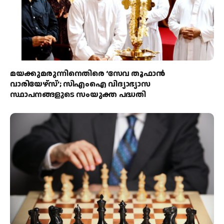
മയക്കുമരുന്നിനെതിരെ ‘സേവ തൂഫാൻ
വാരിയേഴ്‌സ്’; സിഎംഐ വിദ്യാഭ്യാസ
സ്ഥാപനങ്ങളുടെ സംയുക്ത പദ്ധതി