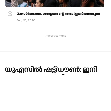
കേള്‍ക്കേണ്ട ശബ്ദങ്ങളെ അടിച്ചമര്‍ത്തരുത്
July 25, 2026
Advertisement
യുഎസിൽ ഷട്ട്ഡൗൺ: ഇനി
അത്യാവശ്യ സർവീസുകൾ
മാത്രം
By
admin
October 1, 2025
INTERNATIONAL
No Comments
1 Min Read