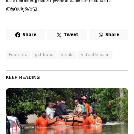
ൽ സി​ബി​ഐ അ​ന്വേ​ഷ​ണം വേ​ണം- സ​തീ​ശ​ൻ
ആവശ്യപ്പെട്ടു .
Share
Tweet
Share
Featured
gst fraud
kerala
v d satheesan
KEEP READING