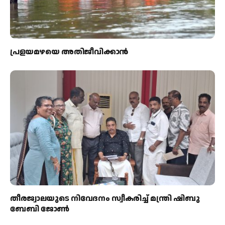
പ്രളയമഴയെ അതിജീവിക്കാന്‍
തീരജ്വാലയുടെ നിവേദനം സ്വീകരിച്ച് മന്ത്രി ഷിബു
ബേബി ജോൺ