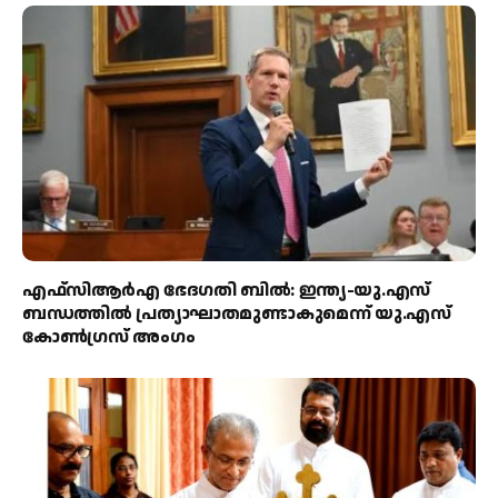
എഫ്‌സിആർഎ ഭേദഗതി ബിൽ: ഇന്ത്യ-യു.എസ്
ബന്ധത്തിൽ പ്രത്യാഘാതമുണ്ടാകുമെന്ന് യു.എസ്
കോൺഗ്രസ് അംഗം