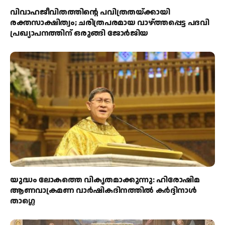
വിവാഹജീവിതത്തിന്റെ പവിത്രതയ്ക്കായി
രക്തസാക്ഷിത്വം; ചരിത്രപരമായ വാഴ്ത്തപ്പെട്ട പദവി
പ്രഖ്യാപനത്തിന് ഒരുങ്ങി ജോര്‍ജിയ
യുദ്ധം ലോകത്തെ വികൃതമാക്കുന്നു: ഹിരോഷിമ
ആണവാക്രമണ വാർഷികദിനത്തിൽ കർദ്ദിനാൾ
താഗ്ലെ