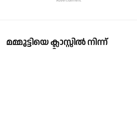
Advertisement
മമ്മൂട്ടിയെ ക്ലാസ്സിൽ നിന്ന്
പുറത്താക്കിയ സംഭവം
ഓർത്തെടുത്ത്, കെ വി
തോമസ്
By
admin
September 7, 2025
KERALA
No Comments
1 Min Read