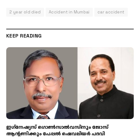
2 year old died
Accident in Mumbai
car accident
KEEP READING
ഇഗ്‌നേഷ്യസ് ഗൊൺസാൽവസിനും ജോസ്
ആന്റണിക്കും പേപ്പൽ ഷെവലിയർ പദവി