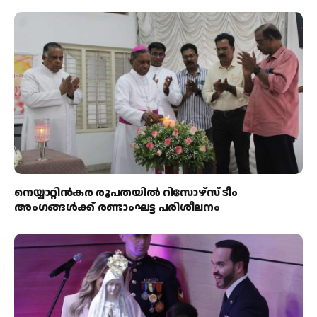
നെയ്യാറ്റിൻകര രൂപതയിൽ റിസോഴ്സ് ടീം
അംഗങ്ങൾക്ക് രണ്ടാംഘട്ട പരിശീലനം