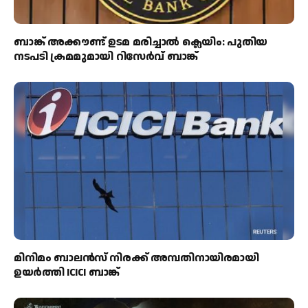
ബാങ്ക് അക്കൗണ്ട് ഉടമ മരിച്ചാൽ ക്ലെയിം: പുതിയ
നടപടി ക്രമമുമായി റിസേർവ് ബാങ്ക്
മിനിമം ബാലൻസ് നിരക്ക് അമ്പതിനായിരമായി
ഉയർത്തി ICICI ബാങ്ക്