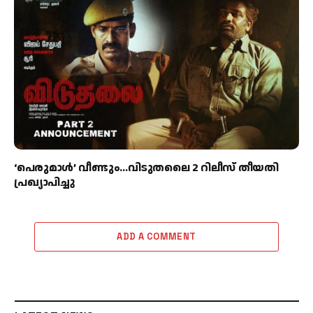
‘പെരുമാൾ’ വീണ്ടും…വിടുതലൈ 2 റിലീസ് തീയതി
പ്രഖ്യാപിച്ചു
ADD A COMMENT