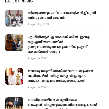
LATEST NEWS
തീരജ്വാലയുടെ നിവേദനം സ്വീകരിച്ച് മന്ത്രി
ഷിബു ബേബി ജോൺ
August 6, 2026
എഫ്‌സിആർഎ ഭേദഗതി ബിൽ: ഇന്ത്യ-
യു.എസ് ബന്ധത്തിൽ
പ്രത്യാഘാതമുണ്ടാകുമെന്ന് യു.എസ്
കോൺഗ്രസ് അംഗം
August 5, 2026
മയക്കുമരുന്നിനെതിരെ ‘സേവ തൂഫാൻ
വാരിയേഴ്‌സ്’; സിഎംഐ വിദ്യാഭ്യാസ
സ്ഥാപനങ്ങളുടെ സംയുക്ത പദ്ധതി
August 5, 2026
ലഹരിക്കെതിരെ കരുനീക്കാം;
കെഎൽസിഎയുടെ അഖില കേരള ചെസ്