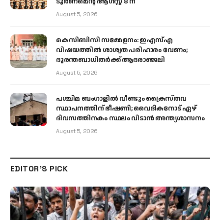
ടൂർണമെന്റ് ആഗസ്റ്റ് 8 ന്
August 5, 2026
കെസിബിസി സമ്മേളനം: ഇഎസ്എ
വിഷയത്തിൽ ശാശ്വത പരിഹാരം വേണം;
ദുരന്തബാധിതർക്ക് ആദരാഞ്ജലി
August 5, 2026
പശ്ചിമ ബംഗാളിൽ വീണ്ടും ക്രൈസ്തവ
സ്ഥാപനത്തിന് ഭീഷണി; വൈദികനോട് ഏഴ്
ദിവസത്തിനകം സ്ഥലം വിടാൻ അന്ത്യശാസനം
August 5, 2026
EDITOR'S PICK