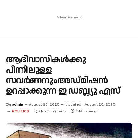
Advertisement
ആദിവാസികള്‍ക്കു
പിന്നിലുള്ള
സവര്‍ണനുംഅഡ്മിഷന്‍
ഉറപ്പാക്കുന്ന ഇ ഡബ്ല്യു എസ്
By
admin
August 28, 2025
Updated:
August 28, 2025
POLITICS
No Comments
6 Mins Read