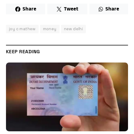
Share
Tweet
Share
joy c mathew
money
new delhi
KEEP READING