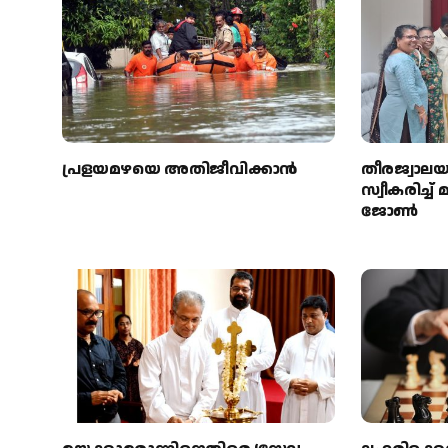
പ്രളയമഴയെ അതിജീവിക്കാന്‍
തീരജ്വാല
സ്വീകരിച്ച
ജോൺ