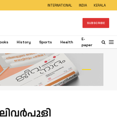
INTERNATIONAL
INDIA
KERALA
SUBSCRIBE
E-
ooks
History
Sports
Health
paper
ലി​വ​ർ​പൂ​ളി​