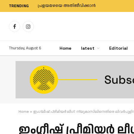
പ്രളയമഴയെ അതിജീവിക്കാന്‍
TRENDING
Facebook
Instagram
Thursday, August 6
Home
latest
Editorial
Home
»
ഇം​ഗ്ലീ​ഷ് പ്രീ​മി​യ​ർ ലീ​ഗ്: ന്യൂ​കാ​സി​ലി​നെ​തി​രെ ലി​വ​ർ​പൂ​ളി
ഇം​ഗ്ലീ​ഷ് പ്രീ​മി​യ​ർ ല