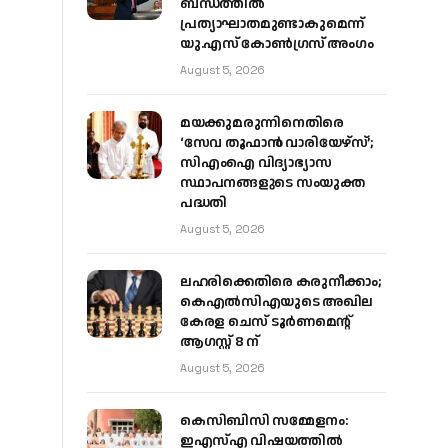
ബന്ധത്തിൽ
പ്രത്യാഘാതമുണ്ടാകുമെന്ന്
യു.എസ് കോൺഗ്രസ് അംഗം
August 5, 2026
മയക്കുമരുന്നിനെതിരെ
‘സേവ തൂഫാൻ വാരിയേഴ്‌സ്’;
സിഎംഐ വിദ്യാഭ്യാസ
സ്ഥാപനങ്ങളുടെ സംയുക്ത
പദ്ധതി
August 5, 2026
ലഹരിക്കെതിരെ കരുനീക്കാം;
കെഎൽസിഎയുടെ അഖില
കേരള ചെസ് ടൂർണമെന്റ്
ആഗസ്റ്റ് 8 ന്
August 5, 2026
കെസിബിസി സമ്മേളനം:
ഇഎസ്എ വിഷയത്തിൽ