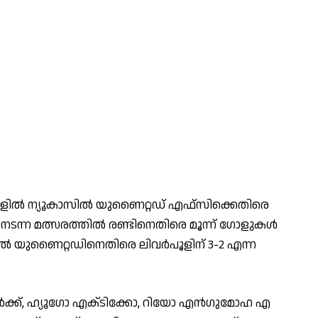
ട്ബോ​ളി​ൽ ന്യൂ​കാ​സി​ൽ യു​ണൈ​റ്റ​ഡ് എ​ഫ്സി​ക്കെ​തി​രെ
 ന​ട​ന്ന മ​ത്സ​ര​ത്തി​ൽ ര​ണ്ടി​നെ​തി​രെ മൂ​ന്ന് ഗോ​ളു​ക​ൾ​
്യൂകാസിൽ യുണൈറ്റഡിനെതിരെ ലിവർപൂളിന് 3-2 എന്ന
െ​ർ​ക്ക്, ഹ്യൂ​ഗോ എ​ക്‌​ടി​ക്കോ, റി​യോ എ​ൻ​ഗു​മോ​ഹ എ​