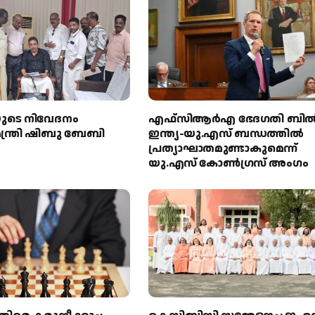
യുടെ നിവേദനം
എഫ്‌സിആർഎ ഭേദഗതി ബിൽ
് മന്ത്രി ഷിബു ബേബി
ഇന്ത്യ-യു.എസ് ബന്ധത്തിൽ
പ്രത്യാഘാതമുണ്ടാകുമെന്ന്
യു.എസ് കോൺഗ്രസ് അംഗം