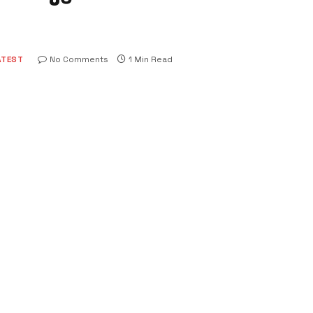
ATEST
No Comments
1 Min Read