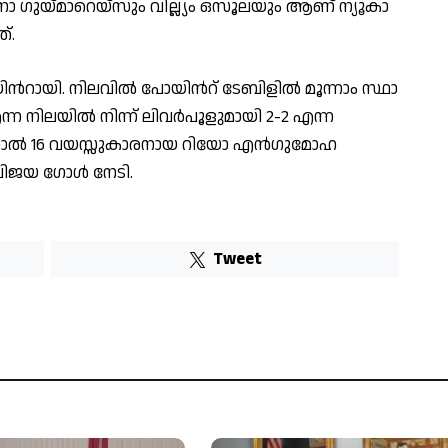
ോ ഗു​യ്മാ​റെ​യ്സും വി​ല്ല്യം ഒ​സൂ​ല​യും ആ​ണ് ന്യൂ​കാ​
്.
യി​ൻറാ​യി. നി​ല​വി​ൽ പോ​യി​ൻറ് ടേ​ബി​ളി​ൽ മൂ​ന്നാം സ്ഥാ​
എന്ന നിലയിൽ നിന്ന് ലിവർപൂളുമായി 2-2 എന്ന
്നാൽ 16 വയസ്സുകാരനായ റിയോ എൻഗുമോഹ
ിൽ വിജയ ഗോൾ നേടി.
Tweet