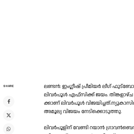
ല​ണ്ട​ൻ‌: ഇം​ഗ്ലീ​ഷ് പ്രീ​മി​യ​ർ ലീ​ഗ് ഫു​
SHARE
ലി​വ​ർ​പൂ​ൾ എ​ഫ്സി​ക്ക് ജ​യം. തി​ങ്ക​ളാ​ഴ്ച
ക്കാ​ണ് ലി​വ​ർ​പൂ​ൾ വി​ജ​യി​ച്ച​ത്.ന
അമൂല്യ വിജയം നേടിക്കൊടുത്തു.
ലി​വ​ർ​പൂ​ളി​ന് വേ​ണ്ടി റ​യാ​ൻ ഗ്രാ​വ​ൻ​ബ