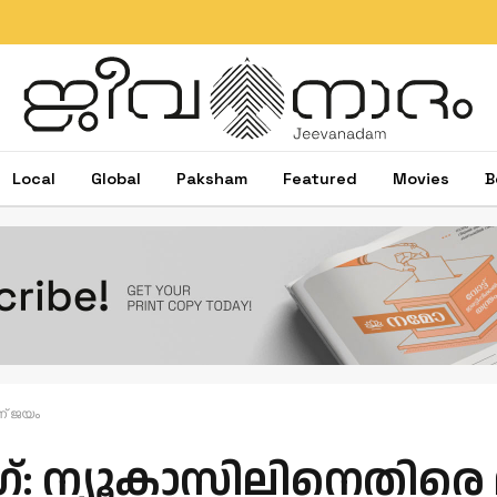
Local
Global
Paksham
Featured
Movies
B
​ന് ജ​യം
ീ​ഗ്: ന്യൂ​കാ​സി​ലി​നെ​തി​രെ 