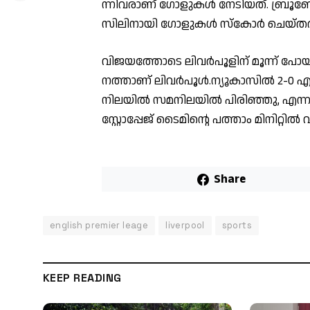
ന്നി​വ​രാ​ണ് ഗോ​ളു​ക​ൾ നേ​ടി​യ​ത്. ബ്രൂ​ണ
സി​ലി​നാ​യി ഗോ​ളു​ക​ൾ സ്കോ​ർ ചെ​യ്ത​ത
വി​ജ​യ​ത്തോ​ടെ ലി​വ​ർ​പൂ​ളി​ന് മൂ​ന്ന് പോ​
ന​ത്താ​ണ് ലി​വ​ർ​പൂ​ൾ.ന്യൂകാസിൽ 2-0 
നിലയിൽ സമനിലയിൽ പിരിഞ്ഞു, എന
സ്റ്റോപ്പേജ് ടൈമിന്റെ പത്താം മിനിറ്റ
Share
english premier leage
liverpool
sports
KEEP READING