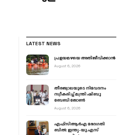
LATEST NEWS
പ്രളയമഴയെ അതിജീവിക്കാന്‍
August 6, 2026
തീരജ്വാലയുടെ നിവേദനം
സ്വീകരിച്ച് മന്ത്രി ഷിബു
ബേബി ജോൺ
August 6, 2026
എഫ്‌സിആർഎ ഭേദഗതി
ബിൽ: ഇന്ത്യ-യു.എസ്