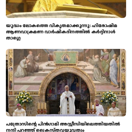
യുദ്ധം ലോകത്തെ വികൃതമാക്കുന്നു: ഹിരോഷിമ
ആണവാക്രമണ വാർഷികദിനത്തിൽ കർദ്ദിനാൾ
താഗ്ലെ
പത്രോസിന്റെ പിൻഗാമി അസ്സീസിയിലെത്തിയതിൽ
നന്ദി പറഞ്ഞ് ക്രൈസ്തവയുവത്വം