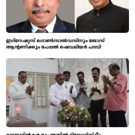
ഇഗ്‌നേഷ്യസ് ഗൊൺസാൽവസിനും ജോസ്
ആന്റണിക്കും പേപ്പൽ ഷെവലിയർ പദവി