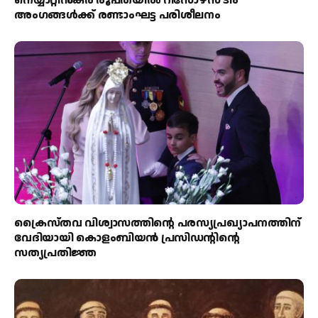
നെയ്യാറ്റിൻകര രൂപതയിൽ റിസോഴ്സ് ടീം
അംഗങ്ങൾക്ക് രണ്ടാംഘട്ട പരിശീലനം
ക്രൈസ്തവ വിശ്വാസത്തിന്റെ പരസ്യപ്രഖ്യാപനത്തിന്
വേദിയായി കൊളംബിയൻ പ്രസിഡന്റിന്റെ
സത്യപ്രതിജ്ഞ