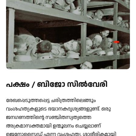
പക്ഷം / ബിജോ സില്‍വേരി
രേഖപ്പെടുത്തപ്പെട്ട ചരിത്രത്തിലെങ്ങും
വംശഹത്യകളുടെ ഭയാനകദൃശ്യങ്ങളുണ്ട്. ഒരു
ജനഗണത്തിന്റെ സഞ്ചിതസ്വത്വത്തെ
അക്രമാസക്തമായി ഉന്മൂലനം ചെയ്യലാണ്
ജെനോസൈഡ് എന്ന വംശഹത്യ. ശാരീരികമായി