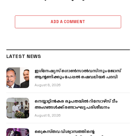
ADD A COMMENT
LATEST NEWS
ഇഗ്‌നേഷ്യസ് ഗൊൺസാൽവസിനും ജോസ്
ആന്റണിക്കും പേപ്പൽ ഷെവലിയർ പദവി
August 8, 2026
നെയ്യാറ്റിൻകര രൂപതയിൽ റിസോഴ്സ് ടീം
അംഗങ്ങൾക്ക് രണ്ടാംഘട്ട പരിശീലനം
August 8, 2026
ക്രൈസ്തവ വിശ്വാസത്തിന്റെ