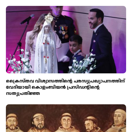
ക്രൈസ്തവ വിശ്വാസത്തിന്റെ പരസ്യപ്രഖ്യാപനത്തിന്
വേദിയായി കൊളംബിയൻ പ്രസിഡന്റിന്റെ
സത്യപ്രതിജ്ഞ