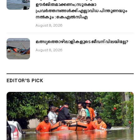
ഊർജിതമാക്കണം; സുരക്ഷാ
പ്രവർത്തനങ്ങൾക്ക് എല്ലാവിധ പിന്തുണയും
നൽകും : കെഎൽസിഎ
August 8, 2026
മത്സ്യത്തൊഴിലാളികളുടെ ജീവന് വിലയില്ലേ?
August 8, 2026
EDITOR'S PICK