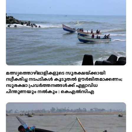
മത്സ്യത്തൊഴിലാളികളുടെ സുരക്ഷയ്ക്കായി
സ്വീകരിച്ച നടപടികൾ കൂടുതൽ ഊർജിതമാക്കണം;
സുരക്ഷാ പ്രവർത്തനങ്ങൾക്ക് എല്ലാവിധ
പിന്തുണയും നൽകും : കെഎൽസിഎ