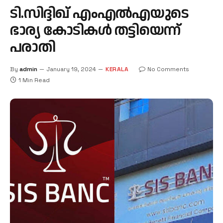
ടി.സിദ്ദിഖ് എംഎൽഎയുടെ
ഭാര്യ കോടികൾ തട്ടിയെന്ന്
പരാതി
By
admin
January 19, 2024
KERALA
No Comments
1 Min Read