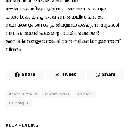
നേരത്തേ 4 പേരുടെ പരാതിയിൽ
കേസെടുത്തിരുന്നു. ഇതുവരെ അൻപതോളം
പരാതികൾ ലഭിച്ചിട്ടുണ്ടെന്ന് പൊലീസ് പറഞ്ഞു.
സ്ഥാപകനും ഒന്നാം പ്രതിയുമായ കടലുണ്ടി സ്വദേശി
വസീം തൊണ്ടികോടന്റെ ബാങ്ക് അക്കൗണ്ട്
മരവിപ്പിക്കാനുള്ള നടപടി ഉടൻ സ്വീകരിക്കുമെന്നാണ്
വിവരം.
Share
Tweet
Share
financial fraud
sharafunnisa
sis bank
t siddique
KEEP READING