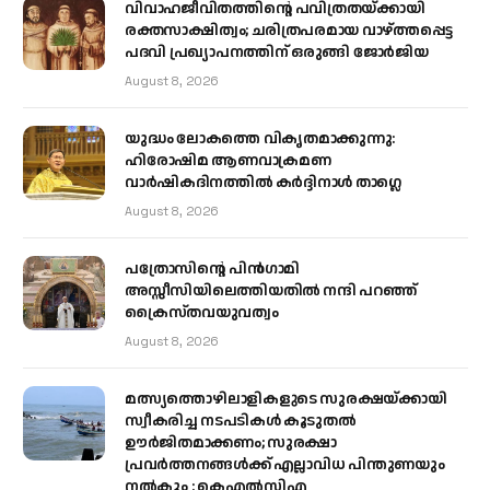
വിവാഹജീവിതത്തിന്റെ പവിത്രതയ്ക്കായി
രക്തസാക്ഷിത്വം; ചരിത്രപരമായ വാഴ്ത്തപ്പെട്ട
പദവി പ്രഖ്യാപനത്തിന് ഒരുങ്ങി ജോര്‍ജിയ
August 8, 2026
യുദ്ധം ലോകത്തെ വികൃതമാക്കുന്നു:
ഹിരോഷിമ ആണവാക്രമണ
വാർഷികദിനത്തിൽ കർദ്ദിനാൾ താഗ്ലെ
August 8, 2026
പത്രോസിന്റെ പിൻഗാമി
അസ്സീസിയിലെത്തിയതിൽ നന്ദി പറഞ്ഞ്
ക്രൈസ്തവയുവത്വം
August 8, 2026
മത്സ്യത്തൊഴിലാളികളുടെ സുരക്ഷയ്ക്കായി
സ്വീകരിച്ച നടപടികൾ കൂടുതൽ
ഊർജിതമാക്കണം; സുരക്ഷാ
പ്രവർത്തനങ്ങൾക്ക് എല്ലാവിധ പിന്തുണയും
നൽകും : കെഎൽസിഎ