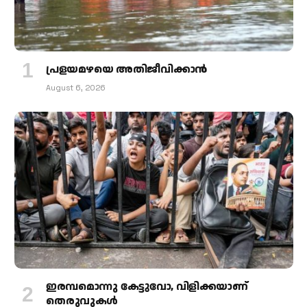
പ്രളയമഴയെ അതിജീവിക്കാന്‍
August 6, 2026
ഇരമ്പമൊന്നു കേട്ടുവോ, വിളിക്കയാണ്
തെരുവുകള്‍