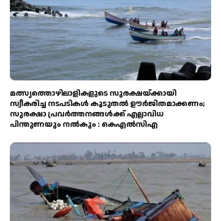
മത്സ്യത്തൊഴിലാളികളുടെ സുരക്ഷയ്ക്കായി
സ്വീകരിച്ച നടപടികൾ കൂടുതൽ ഊർജിതമാക്കണം;
സുരക്ഷാ പ്രവർത്തനങ്ങൾക്ക് എല്ലാവിധ
പിന്തുണയും നൽകും : കെഎൽസിഎ