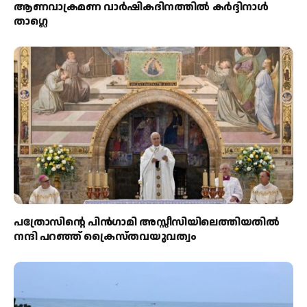
ആണവാക്രമണ വാർഷികദിനത്തിൽ കർദ്ദിനാൾ
താഗ്ലെ
പത്രോസിന്റെ പിൻഗാമി അസ്സീസിയിലെത്തിയതിൽ
നന്ദി പറഞ്ഞ് ക്രൈസ്തവയുവത്വം