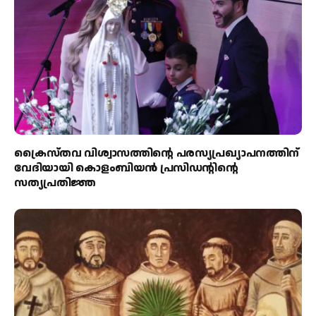
ക്രൈസ്തവ വിശ്വാസത്തിന്റെ പരസ്യപ്രഖ്യാപനത്തിന്
വേദിയായി കൊളംബിയൻ പ്രസിഡന്റിന്റെ
സത്യപ്രതിജ്ഞ