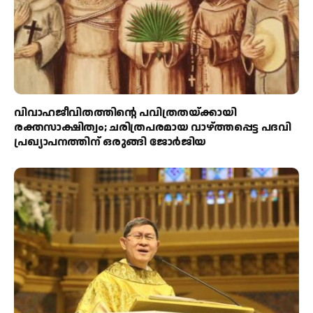
വിവാഹജീവിതത്തിന്റെ പവിത്രതയ്ക്കായി
രക്തസാക്ഷിത്വം; ചരിത്രപരമായ വാഴ്ത്തപ്പെട്ട പദവി
പ്രഖ്യാപനത്തിന് ഒരുങ്ങി ജോര്‍ജിയ