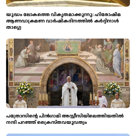
യുദ്ധം ലോകത്തെ വികൃതമാക്കുന്നു: ഹിരോഷിമ
ആണവാക്രമണ വാർഷികദിനത്തിൽ കർദ്ദിനാൾ
താഗ്ലെ
പത്രോസിന്റെ പിൻഗാമി അസ്സീസിയിലെത്തിയതിൽ
നന്ദി പറഞ്ഞ് ക്രൈസ്തവയുവത്വം