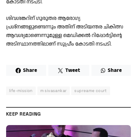
കോടതി നടപടി.
ശിവശങ്കറിന് ഗുരുതര ആരോഗ്യ
പ്രശ്നങ്ങളുണ്ടെന്നും അതിന് അടിയന്തര ചികിത്സ
ആവശ്യമാണെന്നുമുള്ള മെഡിക്കൽ റിപ്പോർട്ടിന്റെ
അടിസ്ഥാനത്തിലാണ് സുപ്രീം കോടതി നടപടി.
Share
Tweet
Share
life-mission
m sivasankar
supreame court
KEEP READING