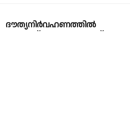
ദൗത്യനിർവഹണത്തിൽ
പോരായ്മകളുണ്ടായെന്ന്
കർദിനാൾ ആലഞ്ചേരി
By
admin
January 4, 2024
Updated:
January 4, 2024
KERALA
No Comments
1 Min Read