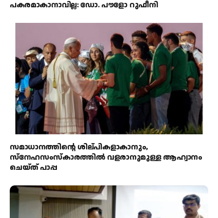
പകരമാകാനാവില്ല: ഡോ. പൗളോ റുഫീനി
സമാധാനത്തിന്റെ ശില്പികളാകാനും,
സ്നേഹസംസ്കാരത്തിൽ വളരാനുമുള്ള ആഹ്വാനം
ചെയ്ത് പാപ്പ