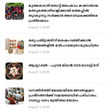
മുതലപ്പൊഴി ബോട്ട് അപകടം: കാണാതായ
മത്സ്യത്തൊഴിലാളിക്കായി തെരച്ചിൽ
തുടരുന്നു; സർക്കാർ അനാസ്ഥക്കെതിരെ
പ്രതിഷേധം
August 7, 2026
ഒരു പതിറ്റാണ്ടിന് ശേഷം വത്തിക്കാൻ
നാണയങ്ങളിൽ മാർപാപ്പയുടെ മുഖചിത്രം
August 7, 2026
ആസ്റ്റാ AGM – പുനർ മിലൻ 2026 ഓഗസ്റ്റ് 8ന്
August 7, 2026
വനാതിർത്തി മേഖലയിലെ ജനങ്ങളുടെ
പ്രശ്നങ്ങൾക്ക് സമയബന്ധിത പരിഹാരം;
റവന്യൂ-വനം മന്ത്രിതല യോഗം
August 7, 2026