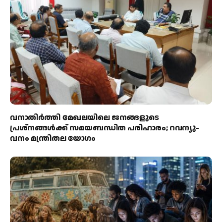
വനാതിർത്തി മേഖലയിലെ ജനങ്ങളുടെ
പ്രശ്നങ്ങൾക്ക് സമയബന്ധിത പരിഹാരം; റവന്യൂ-
വനം മന്ത്രിതല യോഗം