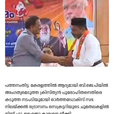
പത്തനംതിട്ട: കേരളത്തിൽ ആദ്യമായി ബി.ജെ.പിയില്‍
അംഗത്വമെടുത്ത ക്രിസ്ത്യൻ പുരോഹിതനെതിരെ
കടുത്ത നടപടിയുമായി ഓര്‍ത്തഡോക്‌സ് സഭ.
നിലയ്ക്കല്‍ ഭദ്രാസനം സെക്രട്ടറിയുടെ ചുമതലകളില്‍
നിന്ന് ഫാ. ഷൈജു കുര്യനെ നീക്കി.