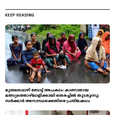
KEEP READING
മുതലപ്പൊഴി ബോട്ട് അപകടം: കാണാതായ
മത്സ്യത്തൊഴിലാളിക്കായി തെരച്ചിൽ തുടരുന്നു;
സർക്കാർ അനാസ്ഥക്കെതിരെ പ്രതിഷേധം