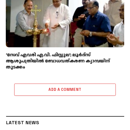
‘സേവ് എവരി എ.വി. ഫിസ്റ്റുല’; ലൂർദ്‌സ്
ആശുപത്രിയിൽ ബോധവത്കരണ ക്യാമ്പയിന്
തുടക്കം
ADD A COMMENT
LATEST NEWS