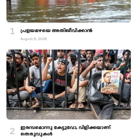
പ്രളയമഴയെ അതിജീവിക്കാന്‍
August 6, 2026
ഇരമ്പമൊന്നു കേട്ടുവോ, വിളിക്കയാണ്
തെരുവുകള്‍