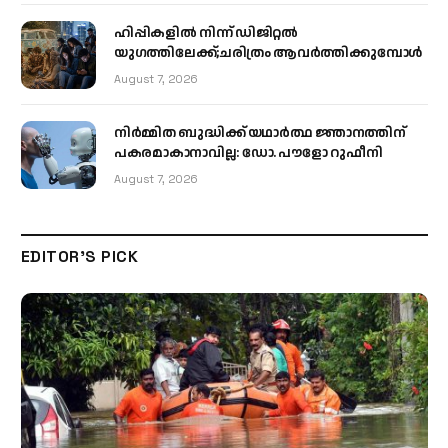
ഹിപ്പികളില്‍ നിന്ന് ഡിജിറ്റല്‍
യുഗത്തിലേക്ക്;ചരിത്രം ആവര്‍ത്തിക്കുമ്പോള്‍
August 7, 2026
നിർമ്മിത ബുദ്ധിക്ക് യഥാർത്ഥ ജ്ഞാനത്തിന്
പകരമാകാനാവില്ല: ഡോ. പൗളോ റുഫീനി
August 7, 2026
EDITOR'S PICK