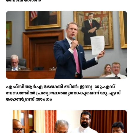
ബേബി ജോൺ
എഫ്‌സിആർഎ ഭേദഗതി ബിൽ: ഇന്ത്യ-യു.എസ്
ബന്ധത്തിൽ പ്രത്യാഘാതമുണ്ടാകുമെന്ന് യു.എസ്
കോൺഗ്രസ് അംഗം