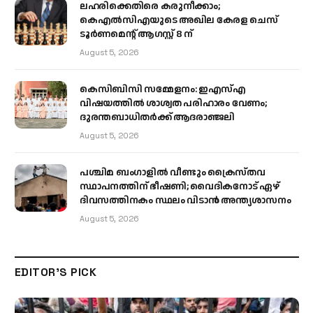
ലഹരിക്കെതിരെ കരുനീക്കാം;
കെഎൽസിഎയുടെ അഖില കേരള ചെസ്
ടൂർണമെന്റ് ആഗസ്റ്റ് 8 ന്
August 5, 2026
കെസിബിസി സമ്മേളനം: ഇഎസ്എ
വിഷയത്തിൽ ശാശ്വത പരിഹാരം വേണം;
ദുരന്തബാധിതർക്ക് ആദരാഞ്ജലി
August 5, 2026
പശ്ചിമ ബംഗാളിൽ വീണ്ടും ക്രൈസ്തവ
സ്ഥാപനത്തിന് ഭീഷണി; വൈദികനോട് ഏഴ്
ദിവസത്തിനകം സ്ഥലം വിടാൻ അന്ത്യശാസനം
August 5, 2026
EDITOR'S PICK