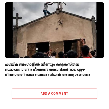
പശ്ചിമ ബംഗാളിൽ വീണ്ടും ക്രൈസ്തവ
സ്ഥാപനത്തിന് ഭീഷണി; വൈദികനോട് ഏഴ്
ദിവസത്തിനകം സ്ഥലം വിടാൻ അന്ത്യശാസനം
ADD A COMMENT