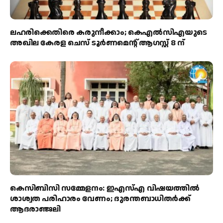
ലഹരിക്കെതിരെ കരുനീക്കാം; കെഎൽസിഎയുടെ
അഖില കേരള ചെസ് ടൂർണമെന്റ് ആഗസ്റ്റ് 8 ന്
കെസിബിസി സമ്മേളനം: ഇഎസ്എ വിഷയത്തിൽ
ശാശ്വത പരിഹാരം വേണം; ദുരന്തബാധിതർക്ക്
ആദരാഞ്ജലി