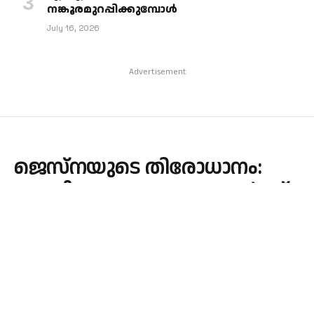
നങ്കൂരമുറപ്പിക്കുമ്പോള്‍
July 16, 2026
Advertisement
ജെസ്‌നയുടെ തിരോധാനം:
മതതീവ്രവാദസംഘടനകൾക്ക്‌
ബന്ധമില്ല- സിബിഐ
By
admin
January 5, 2024
KERALA
No Comments
1 Min Read