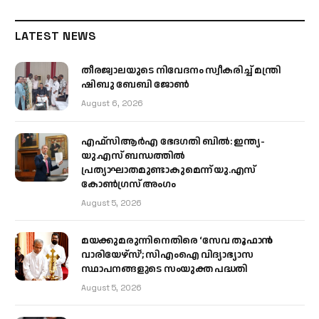
LATEST NEWS
തീരജ്വാലയുടെ നിവേദനം സ്വീകരിച്ച് മന്ത്രി
ഷിബു ബേബി ജോൺ
August 6, 2026
എഫ്‌സിആർഎ ഭേദഗതി ബിൽ: ഇന്ത്യ-
യു.എസ് ബന്ധത്തിൽ
പ്രത്യാഘാതമുണ്ടാകുമെന്ന് യു.എസ്
കോൺഗ്രസ് അംഗം
August 5, 2026
മയക്കുമരുന്നിനെതിരെ ‘സേവ തൂഫാൻ
വാരിയേഴ്‌സ്’; സിഎംഐ വിദ്യാഭ്യാസ
സ്ഥാപനങ്ങളുടെ സംയുക്ത പദ്ധതി
August 5, 2026