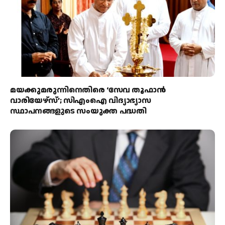
മയക്കുമരുന്നിനെതിരെ ‘സേവ തൂഫാൻ
വാരിയേഴ്‌സ്’; സിഎംഐ വിദ്യാഭ്യാസ
സ്ഥാപനങ്ങളുടെ സംയുക്ത പദ്ധതി