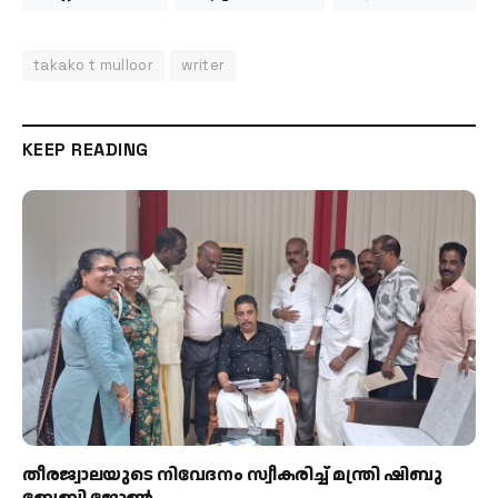
takako t mulloor
writer
KEEP READING
തീരജ്വാലയുടെ നിവേദനം സ്വീകരിച്ച് മന്ത്രി ഷിബു