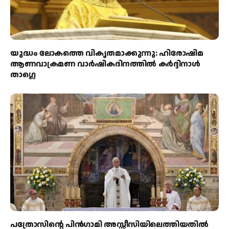
യുദ്ധം ലോകത്തെ വികൃതമാക്കുന്നു: ഹിരോഷിമ
ആണവാക്രമണ വാർഷികദിനത്തിൽ കർദ്ദിനാൾ
താഗ്ലെ
പത്രോസിന്റെ പിൻഗാമി അസ്സീസിയിലെത്തിയതിൽ