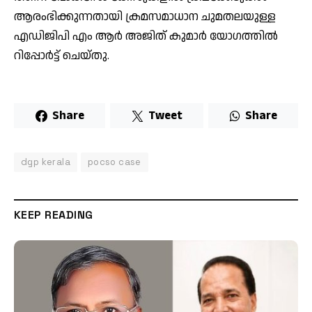
ആരംഭിക്കുന്നതായി ക്രമസമാധാന ചുമതലയുള്ള
എഡിജിപി എം ആർ അജിത് കുമാർ യോഗത്തിൽ
റിപ്പോർട്ട് ചെയ്തു.
Share
Tweet
Share
dgp kerala
pocso case
KEEP READING