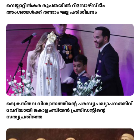
നെയ്യാറ്റിൻകര രൂപതയിൽ റിസോഴ്സ് ടീം
അംഗങ്ങൾക്ക് രണ്ടാംഘട്ട പരിശീലനം
ക്രൈസ്തവ വിശ്വാസത്തിന്റെ പരസ്യപ്രഖ്യാപനത്തിന്
വേദിയായി കൊളംബിയൻ പ്രസിഡന്റിന്റെ
സത്യപ്രതിജ്ഞ