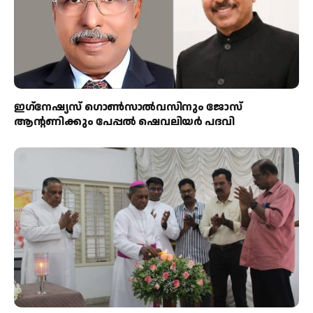
ഇഗ്‌നേഷ്യസ് ഗൊൺസാൽവസിനും ജോസ്
ആന്റണിക്കും പേപ്പൽ ഷെവലിയർ പദവി