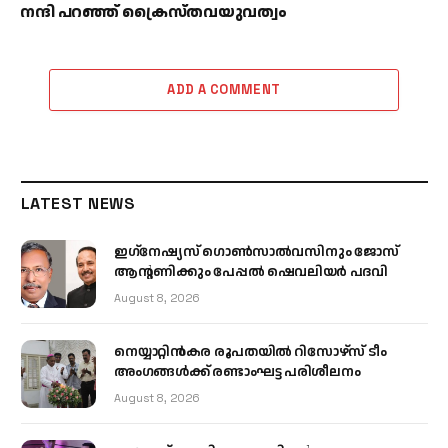
നന്ദി പറഞ്ഞ് ക്രൈസ്തവയുവത്വം
ADD A COMMENT
LATEST NEWS
ഇഗ്‌നേഷ്യസ് ഗൊൺസാൽവസിനും ജോസ്
ആന്റണിക്കും പേപ്പൽ ഷെവലിയർ പദവി
August 8, 2026
നെയ്യാറ്റിൻകര രൂപതയിൽ റിസോഴ്സ് ടീം
അംഗങ്ങൾക്ക് രണ്ടാംഘട്ട പരിശീലനം
August 8, 2026