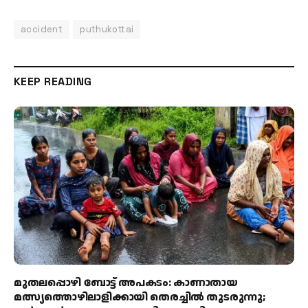
accident
puthukottai
KEEP READING
മുതലപ്പൊഴി ബോട്ട് അപകടം: കാണാതായ
മത്സ്യത്തൊഴിലാളിക്കായി തെരച്ചിൽ തുടരുന്നു;