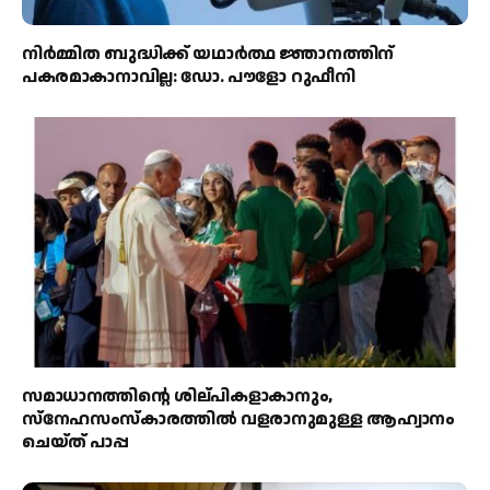
നിർമ്മിത ബുദ്ധിക്ക് യഥാർത്ഥ ജ്ഞാനത്തിന്
പകരമാകാനാവില്ല: ഡോ. പൗളോ റുഫീനി
സമാധാനത്തിന്റെ ശില്പികളാകാനും,
സ്നേഹസംസ്കാരത്തിൽ വളരാനുമുള്ള ആഹ്വാനം
ചെയ്ത് പാപ്പ