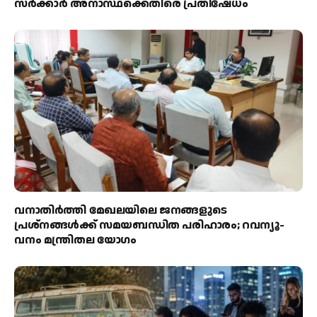
സർക്കാർ അനാസ്ഥക്കെതിരെ പ്രതിഷേധം
വനാതിർത്തി മേഖലയിലെ ജനങ്ങളുടെ
പ്രശ്നങ്ങൾക്ക് സമയബന്ധിത പരിഹാരം; റവന്യൂ-
വനം മന്ത്രിതല യോഗം