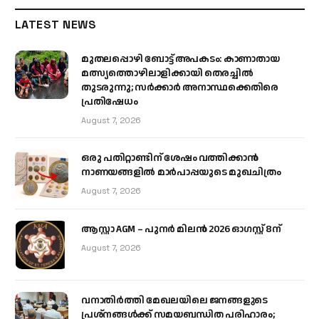
LATEST NEWS
മുതലപ്പൊഴി ബോട്ട് അപകടം: കാണാതായ
മത്സ്യത്തൊഴിലാളിക്കായി തെരച്ചിൽ
തുടരുന്നു; സർക്കാർ അനാസ്ഥക്കെതിരെ
പ്രതിഷേധം
August 7, 2026
ഒരു പതിറ്റാണ്ടിന് ശേഷം വത്തിക്കാൻ
നാണയങ്ങളിൽ മാർപാപ്പയുടെ മുഖചിത്രം
August 7, 2026
ആസ്റ്റാ AGM – പുനർ മിലൻ 2026 ഓഗസ്റ്റ് 8ന്
August 7, 2026
വനാതിർത്തി മേഖലയിലെ ജനങ്ങളുടെ
പ്രശ്നങ്ങൾക്ക് സമയബന്ധിത പരിഹാരം;