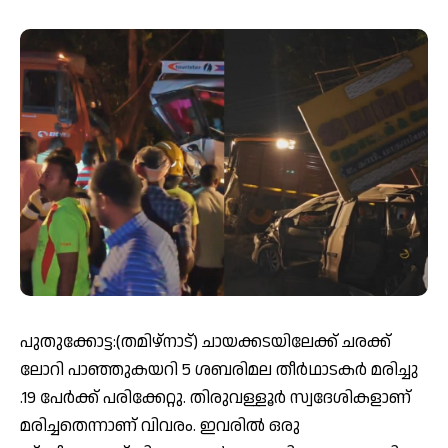
പുതുക്കോട്ട:(തമിഴ്‌നാട്) ചായക്കടയിലേക്ക് ചരക്ക്
ലോറി പാഞ്ഞുകയറി 5 ശബരിമല തീർഥാടകർ മരിച്ചു
.19 പേർക്ക് പരിക്കേറ്റു. തിരുവള്ളൂർ സ്വദേശികളാണ്
മരിച്ചതെന്നാണ് വിവരം. ഇവരിൽ ഒരു