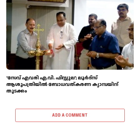
‘സേവ് എവരി എ.വി. ഫിസ്റ്റുല’; ലൂർദ്‌സ്
ആശുപത്രിയിൽ ബോധവത്കരണ ക്യാമ്പയിന്
തുടക്കം
ADD A COMMENT