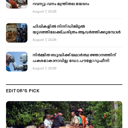
റവന്യൂ-വനം മന്ത്രിതല യോഗം
August 7, 2026
ഹിപ്പികളില്‍ നിന്ന് ഡിജിറ്റല്‍
യുഗത്തിലേക്ക്;ചരിത്രം ആവര്‍ത്തിക്കുമ്പോള്‍
August 7, 2026
നിർമ്മിത ബുദ്ധിക്ക് യഥാർത്ഥ ജ്ഞാനത്തിന്
പകരമാകാനാവില്ല: ഡോ. പൗളോ റുഫീനി
August 7, 2026
EDITOR'S PICK