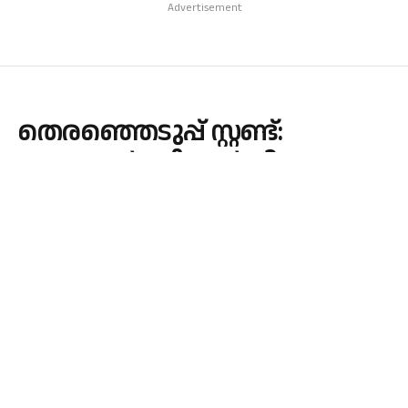
Advertisement
തെരഞ്ഞെടുപ്പ് സ്റ്റണ്ട്:
പെട്രോള്‍-ഡീസല്‍ വില
കുറയ്ക്കാന്‍ കേന്ദ്രം
By
admin
December 29, 2023
INDIA
No Comments
1 Min Read