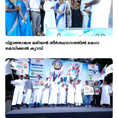
വ്ളാത്താങ്കര മരിയൻ തീർത്ഥാടനത്തിൽ മെഗാ
മെഡിക്കൽ ക്യാമ്പ്