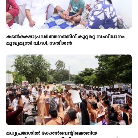
കടല്‍രക്ഷാപ്രവര്‍ത്തനത്തിന് കുറ്റമറ്റ സംവിധാനം –
മുഖ്യമന്ത്രി വി.ഡി. സതീശന്‍
മധ്യപ്രദേശിൽ കോൺവെന്റിലെത്തിയ