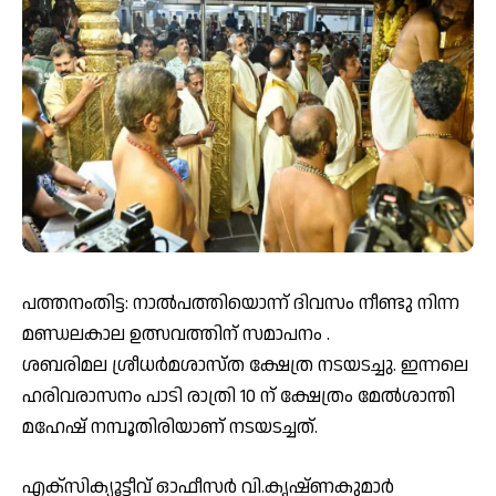
പത്തനംതിട്ട: നാല്‍പത്തിയൊന്ന് ദിവസം നീണ്ടു നിന്ന
മണ്ഡലകാല ഉത്സവത്തിന് സമാപനം .
ശബരിമല ശ്രീധർമശാസ്‌ത ക്ഷേത്ര നടയടച്ചു. ഇന്നലെ
ഹരിവരാസനം പാടി രാത്രി 10 ന് ക്ഷേത്രം മേൽശാന്തി
മഹേഷ് നമ്പൂതിരിയാണ് നടയടച്ചത്.
എക്‌സിക്യൂട്ടീവ് ഓഫീസർ വി.കൃഷ്‌ണകുമാർ