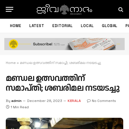
HOME
LATEST
EDITORIAL
LOCAL
GLOBAL
P
Home
»
മണ്ഡല ഉത്സവത്തിന് സമാപ്തി; ശബരിമല നടയടച്ചു
മണ്ഡല ഉത്സവത്തിന്
സമാപ്തി; ശബരിമല നടയടച്ചു
By
admin
December 28, 2023
KERALA
No Comments
1 Min Read