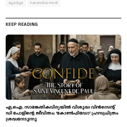
ayodya
narendra modi
KEEP READING
എ.ഐ. സാങ്കേതികവിദ്യയിൽ വിശുദ്ധ വിൻസെന്റ്
ഡി പോളിന്റെ ജീവിതം; ‘കോൺഫിഡോ’ ഹ്രസ്വചിത്രം
ശ്രദ്ധനേടുന്നു