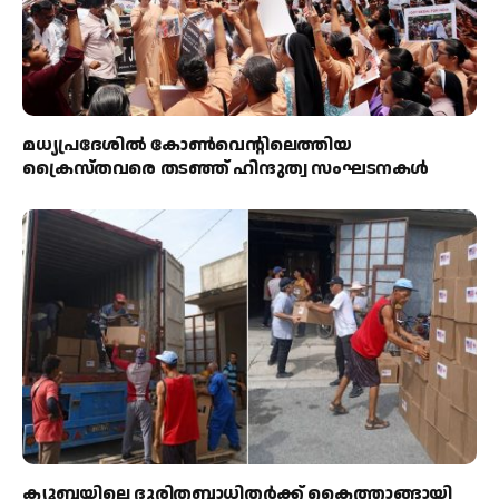
മധ്യപ്രദേശിൽ കോൺവെന്റിലെത്തിയ
ക്രൈസ്തവരെ തടഞ്ഞ് ഹിന്ദുത്വ സംഘടനകൾ
ക്യൂബയിലെ ദുരിതബാധിതർക്ക് കൈത്താങ്ങായി