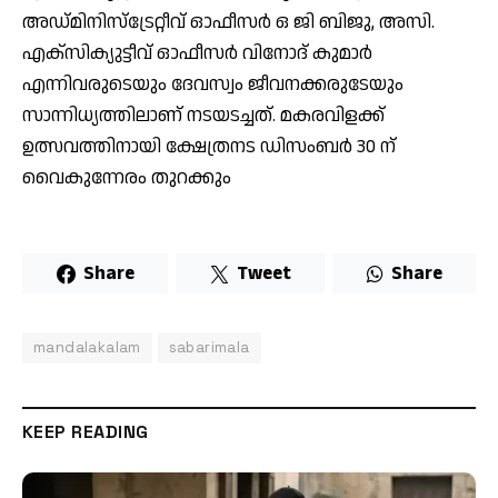
അഡ്‌മിനിസ്‌ട്രേറ്റീവ് ഓഫീസർ ഒ ജി ബിജു, അസി.
എക്‌സിക്യുട്ടീവ് ഓഫീസർ വിനോദ് കുമാർ
എന്നിവരുടെയും ദേവസ്വം ജീവനക്കരുടേയും
സാന്നിധ്യത്തിലാണ് നടയടച്ചത്. മകരവിളക്ക്
ഉത്സവത്തിനായി ക്ഷേത്രനട ഡിസംബർ 30 ന്
വൈകുന്നേരം തുറക്കും
Share
Tweet
Share
mandalakalam
sabarimala
KEEP READING