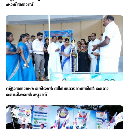
കാരിത്താസ്
വ്ളാത്താങ്കര മരിയൻ തീർത്ഥാടനത്തിൽ മെഗാ
മെഡിക്കൽ ക്യാമ്പ്