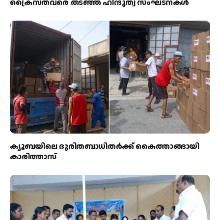
ക്രൈസ്തവരെ തടഞ്ഞ് ഹിന്ദുത്വ സംഘടനകൾ
ക്യൂബയിലെ ദുരിതബാധിതർക്ക് കൈത്താങ്ങായി
കാരിത്താസ്