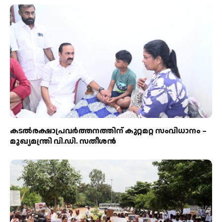
കടല്‍രക്ഷാപ്രവര്‍ത്തനത്തിന് കുറ്റമറ്റ സംവിധാനം –
മുഖ്യമന്ത്രി വി.ഡി. സതീശന്‍