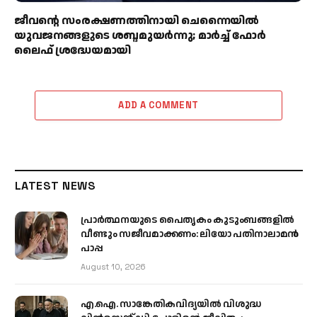
ജീവന്റെ സംരക്ഷണത്തിനായി ചെന്നൈയിൽ
യുവജനങ്ങളുടെ ശബ്ദമുയർന്നു; മാർച്ച് ഫോർ
ലൈഫ് ശ്രദ്ധേയമായി
ADD A COMMENT
LATEST NEWS
പ്രാര്‍ത്ഥനയുടെ പൈതൃകം കുടുംബങ്ങളില്‍
വീണ്ടും സജീവമാക്കണം: ലിയോ പതിനാലാമന്‍
പാപ്പ
August 10, 2026
എ.ഐ. സാങ്കേതികവിദ്യയിൽ വിശുദ്ധ