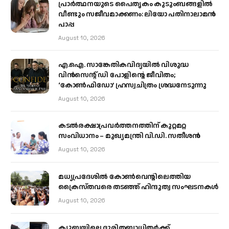
പ്രാര്‍ത്ഥനയുടെ പൈതൃകം കുടുംബങ്ങളില്‍
വീണ്ടും സജീവമാക്കണം: ലിയോ പതിനാലാമന്‍
പാപ്പ
August 10, 2026
എ.ഐ. സാങ്കേതികവിദ്യയിൽ വിശുദ്ധ
വിൻസെന്റ് ഡി പോളിന്റെ ജീവിതം;
‘കോൺഫിഡോ’ ഹ്രസ്വചിത്രം ശ്രദ്ധനേടുന്നു
August 10, 2026
കടല്‍രക്ഷാപ്രവര്‍ത്തനത്തിന് കുറ്റമറ്റ
സംവിധാനം – മുഖ്യമന്ത്രി വി.ഡി. സതീശന്‍
August 10, 2026
മധ്യപ്രദേശിൽ കോൺവെന്റിലെത്തിയ
ക്രൈസ്തവരെ തടഞ്ഞ് ഹിന്ദുത്വ സംഘടനകൾ
August 10, 2026
ക്യൂബയിലെ ദുരിതബാധിതർക്ക്