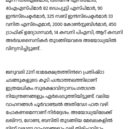
മൂന്ന് ഡിഐജിമാര്‍, പതിനേഴ് എസ്‌പിമാര്‍,
40എഎസ്‌പിമാര്‍ 82 ഡെപ്യൂട്ടി എസ്‌പിമാര്‍, 90
ഇന്‍സ്‌പെക്ടര്‍മാര്‍, 325 സബ്‌ ഇന്‍സ്‌പെക്ടര്‍മാര്‍ 33
വനിത എസ്‌ഐമാര്‍, 2000 കോണ്‍സ്റ്റബിള്‍മാര്‍, 450
ട്രാഫിക് ഉദ്യോഗസ്ഥര്‍, 14 കമ്പനി പിഎസി, ആറ് കമ്പനി
അര്‍ദ്ധസൈനികര്‍ തുടങ്ങിയവരെ അയോധ്യയില്‍
വിന്യസിച്ചിട്ടുണ്ട് .
ജനുവരി 22ന് രാമക്ഷേത്രത്തിന്‍റെ പ്രതിഷ്ഠാ
ചടങ്ങുകളുടെ കൂടി പശ്ചാത്തലത്തിലാണ്
ഇത്രയധികം സുരക്ഷാവിന്യാസം.ഗതാഗത
നിയന്ത്രണങ്ങളും ഏര്‍പ്പെടുത്തിയിട്ടുണ്ട്. വലിയ
വാഹനങ്ങള്‍ പൂര്‍വാഞ്ചല്‍ അതിവേഗ പാത വഴി
പോകണമെന്നാണ് നിര്‍ദ്ദേശം. അയോധ്യയിലേക്ക്
ലഖ്‌നൗ, ഗോണ്ട, ബസ്‌തി തുടങ്ങിയ മേഖലകളില്‍
നിന്ന് വരുന്ന വാഹനങ്ങളും വഴി തിരിച്ചുവിടും.