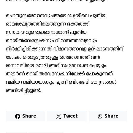
പൊതുസമ്മേളനവുംഅയോധ്യയിലെ പുതിയ
രാമക്ഷേത്രത്തിലെത്തുന്ന ഭക്തര്‍ക്ക്
സൗകര്യമുണ്ടാക്കാനായാണ് പുതിയ
റെയില്‍വേസ്റ്റേഷനും വിമാനത്താവളവും
നിര്‍മ്മിച്ചിരിക്കുന്നത്. വിമാനത്താവള ഉദ്ഘാടനത്തിന്
ശേഷം തൊട്ടടുത്തുള്ള മൈതാനത്ത് വന്‍
ജനാവലിയെ മോദി അഭിസംബോധന ചെയ്യും.
തുടര്‍ന്ന് റെയില്‍വേസ്റ്റേഷനിലേക്ക് പോകുന്നത്
വലിയ റാലിയായാകും എന്ന് ബിജെപി കേന്ദ്രങ്ങള്‍
അറിയിച്ചിട്ടുണ്ട്.
Share
Tweet
Share