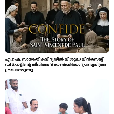
എ.ഐ. സാങ്കേതികവിദ്യയിൽ വിശുദ്ധ വിൻസെന്റ്
ഡി പോളിന്റെ ജീവിതം; ‘കോൺഫിഡോ’ ഹ്രസ്വചിത്രം
ശ്രദ്ധനേടുന്നു