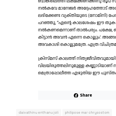
ബാങ്കിലെത്തി ലക്ഷക്കണക്കിനു രൂപ സ്
നൽകവേ മാനേജർ അദ്ദേഹത്തോട് അ
ലഭിക്കേണ്ട വ്യക്‌തിയുടെ (നോമിനി) പ
പറഞ്ഞു, “എന്റെ കാലശേഷം ഈ തുക എൻ
നൽകണമെന്നാണ് താൽപര്യം. പക്ഷേ,
കിട്ടാൻ അവൻ എന്നെ കൊല്ലും’. അങ്ങ
അവകാശി കൊല്ലുമത്രേ. എത്ര വിചിത്
ക്രിസ്മസ് കാലത്ത് നിത്യജീവിതവുമായി
വിലയിരുത്തലിനുമുള്ള കണ്ണാടിയാണ് നൂ
മെത്രാപ്പോലീത്ത എഴുതിയ ഈ പുസ്ത
Share
daivathinu enthanu joli
philipose mar chrysostom