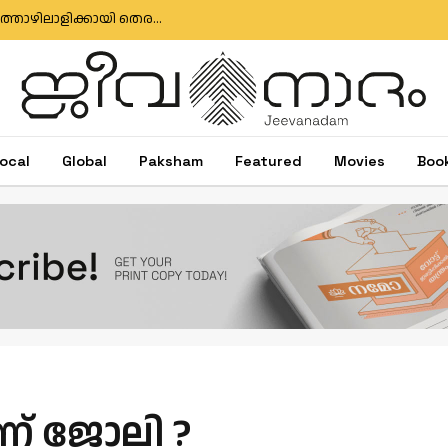
മുതലപ്പൊഴി ബോട്ട് അപകടം: കാണാതായ മത്സ്യത്തൊഴിലാളിക്കായി തെരച്ചിൽ തുടരുന്നു; സർക്കാർ അനാസ്ഥക്കെതിരെ പ്രതിഷേധം
ocal
Global
Paksham
Featured
Movies
Boo
് ജോലി ?