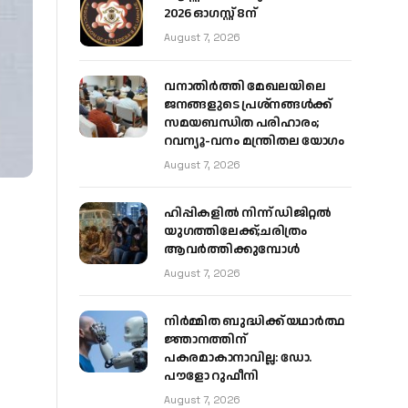
2026 ഓഗസ്റ്റ് 8ന്
August 7, 2026
വനാതിർത്തി മേഖലയിലെ
ജനങ്ങളുടെ പ്രശ്നങ്ങൾക്ക്
സമയബന്ധിത പരിഹാരം;
റവന്യൂ-വനം മന്ത്രിതല യോഗം
August 7, 2026
ഹിപ്പികളില്‍ നിന്ന് ഡിജിറ്റല്‍
യുഗത്തിലേക്ക്;ചരിത്രം
ആവര്‍ത്തിക്കുമ്പോള്‍
August 7, 2026
നിർമ്മിത ബുദ്ധിക്ക് യഥാർത്ഥ
ജ്ഞാനത്തിന്
പകരമാകാനാവില്ല: ഡോ.
പൗളോ റുഫീനി
August 7, 2026