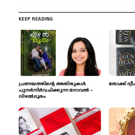
KEEP READING
പ്രണയത്തിന്റെ അതിരുകൾ
തോക്ക് ദ്വീപ
പുനർനിർവചിക്കുന്ന നോവൽ –
നിഴൽദൂരം