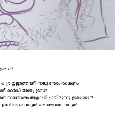
ുണ്ടോ?
കൂര ഇല്ലാത്തവന്, നാലു നേരം ഭക്ഷണം
്തവന് കാർഡ് അയച്ചുവോ?
റെ സന്തോഷം ആഗ്രഹി ച്ചായിരുന്നു. ഇപ്പോഴോ?
രം. ഇന്ന് പണം വലുത്. പണക്കാരൻ വലുത്.