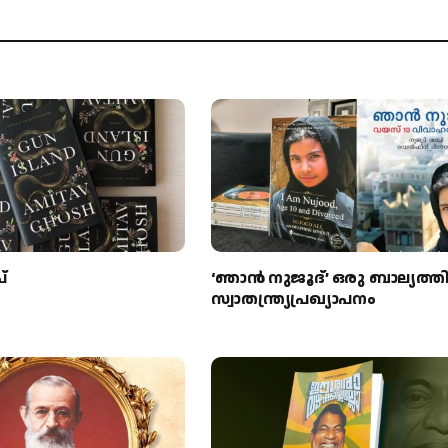
്
‘ഞാന്‍ നുജൂദ്’ ഒരു ബാല്യത്തി
സ്വാതന്ത്ര്യപ്രഖ്യാപനം