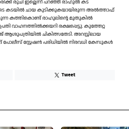
ക്ക് രുചി ഇല്ലെന്ന് പറഞ്ഞ് രാഹുൽ കട
തോടെ കടയിൽ ചായ കുടിക്കുകയായിരുന്ന അൽത്താഫ്
രുന്ന കത്തികൊണ്ട് രാഹുലിന്റെ മുതുകിൽ
തി വാഹനത്തിൽക്കയറി രക്ഷപ്പെട്ടു. കുത്തേറ്റ
് ആശുപത്രിയിൽ ചികിത്സതേടി. അറസ്റ്റിലായ
് പോലീസ് സ്റ്റേഷൻ പരിധിയിൽ നിരവധി കേസുകൾ
Tweet