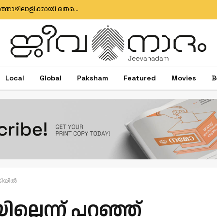
മുതലപ്പൊഴി ബോട്ട് അപകടം: കാണാതായ മത്സ്യത്തൊഴിലാളിക്കായി തെരച്ചിൽ തുടരുന്നു; സർക്കാർ അനാസ്ഥക്കെതിരെ പ്രതിഷേധം
Local
Global
Paksham
Featured
Movies
B
ിടിയിൽ
ല്ലെന്ന് പറഞ്ഞ്