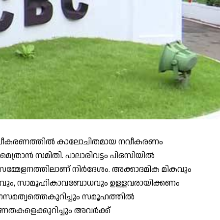
ൂപീകരണത്തില്‍ കാലോചിതമായ നവീകരണം
്രാന്‍ സമിതി. പാലാരിവട്ടം പിഒസിയില്‍
ന സമ്മേളനത്തിലാണ് നിര്‍ദേശം. അക്കാദമിക മികവും
വും, സാമൂഹികാവബോധവും ഉള്ളവരായിക്കണം
ംഗസമത്വത്തെകുറിച്ചും സമൂഹത്തില്‍
വണതകളെക്കുറിച്ചും അവര്‍ക്ക്