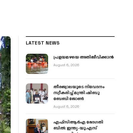
LATEST NEWS
പ്രളയമഴയെ അതിജീവിക്കാന്‍
August 6, 2026
തീരജ്വാലയുടെ നിവേദനം
സ്വീകരിച്ച് മന്ത്രി ഷിബു
ബേബി ജോൺ
August 6, 2026
എഫ്‌സിആർഎ ഭേദഗതി
ബിൽ: ഇന്ത്യ-യു.എസ്