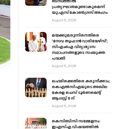
ബന്ധത്തിൽ
പ്രത്യാഘാതമുണ്ടാകുമെന്ന്
യു.എസ് കോൺഗ്രസ് അംഗം
August 5, 2026
മയക്കുമരുന്നിനെതിരെ
‘സേവ തൂഫാൻ വാരിയേഴ്‌സ്’;
സിഎംഐ വിദ്യാഭ്യാസ
സ്ഥാപനങ്ങളുടെ സംയുക്ത
പദ്ധതി
August 5, 2026
ലഹരിക്കെതിരെ കരുനീക്കാം;
കെഎൽസിഎയുടെ അഖില
കേരള ചെസ് ടൂർണമെന്റ്
ആഗസ്റ്റ് 8 ന്
August 5, 2026
കെസിബിസി സമ്മേളനം:
ഇഎസ്എ വിഷയത്തിൽ