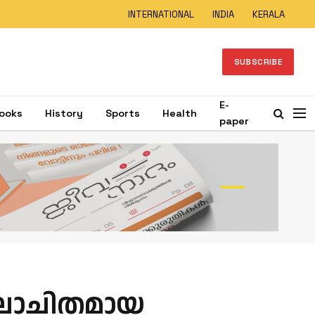
INTERNATIONAL
INDIA
KERALA
SUBSCRIBE
E-
ooks
History
Sports
Health
paper
ാലോചിതമായ