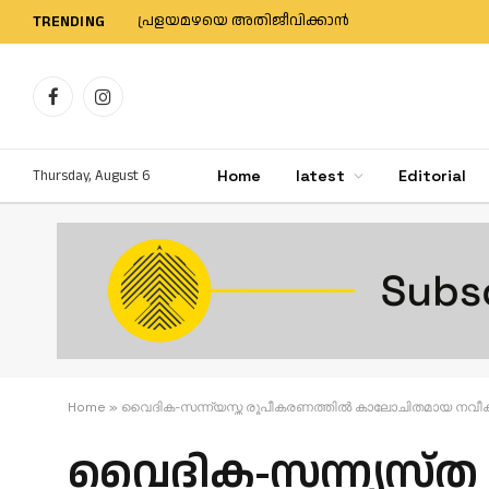
തീരജ്വാലയുടെ നിവേദനം സ്വീകരിച്ച് മന്ത്രി 
TRENDING
Facebook
Instagram
Thursday, August 6
Home
latest
Editorial
Home
»
വൈദിക-സന്ന്യസ്ത രൂപീകരണത്തില്‍ കാലോചിതമായ ന
വൈദിക-സന്ന്യസ്ത