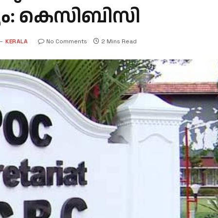
ം: കെസിബിസി
KERALA
No Comments
2 Mins Read