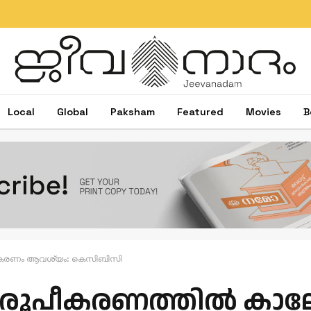
ഷിബു ബേബി ജോൺ
Local
Global
Paksham
Featured
Movies
B
വീകരണം ആവശ്യം: കെസിബിസി
 രൂപീകരണത്തില്‍ ക