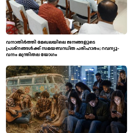
വനാതിർത്തി മേഖലയിലെ ജനങ്ങളുടെ
പ്രശ്നങ്ങൾക്ക് സമയബന്ധിത പരിഹാരം; റവന്യൂ-
വനം മന്ത്രിതല യോഗം