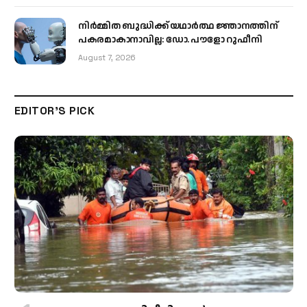
നിർമ്മിത ബുദ്ധിക്ക് യഥാർത്ഥ ജ്ഞാനത്തിന്
പകരമാകാനാവില്ല: ഡോ. പൗളോ റുഫീനി
August 7, 2026
EDITOR'S PICK