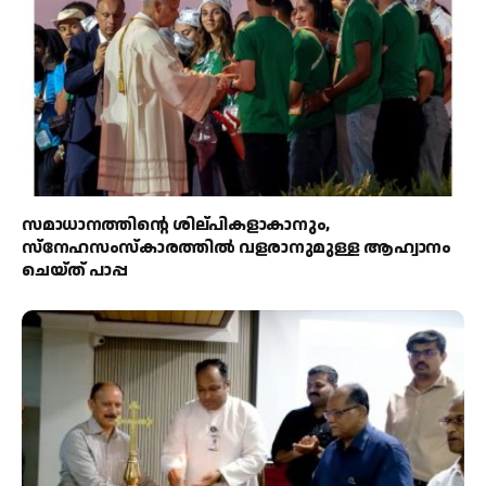
സമാധാനത്തിന്റെ ശില്പികളാകാനും,
സ്നേഹസംസ്കാരത്തിൽ വളരാനുമുള്ള ആഹ്വാനം
ചെയ്ത് പാപ്പ