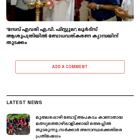
‘സേവ് എവരി എ.വി. ഫിസ്റ്റുല’; ലൂർദ്‌സ്
ആശുപത്രിയിൽ ബോധവത്കരണ ക്യാമ്പയിന്
തുടക്കം
ADD A COMMENT
LATEST NEWS
മുതലപ്പൊഴി ബോട്ട് അപകടം: കാണാതായ
മത്സ്യത്തൊഴിലാളിക്കായി തെരച്ചിൽ
തുടരുന്നു; സർക്കാർ അനാസ്ഥക്കെതിരെ
പ്രതിഷേധം