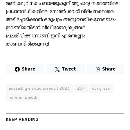
മണിക്കൂറിനകം ബാലമുകുന്ദ് ആചാര്യ നഗരത്തിലെ
പ്രധാനവീഥികളിലെ നോണ്‍-വെജ് വില്പനക്കാരെ
അടിച്ചോടിക്കാന്‍ ഒരുപറ്റം അനുയായികളോടൊപ്പം
ഇറങ്ങിയതിന്റെ വീഡിയോദൃശ്യങ്ങള്‍
പ്രചരിപ്പിക്കുന്നുണ്ട്. ഇനി എന്തെല്ലാം
കാണാനിരിക്കുന്നു!
Share
Tweet
Share
assembly elections result 2023
BJP
congress
narendra modi
KEEP READING