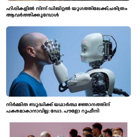
ഹിപ്പികളില്‍ നിന്ന് ഡിജിറ്റല്‍ യുഗത്തിലേക്ക്;ചരിത്രം
ആവര്‍ത്തിക്കുമ്പോള്‍
നിർമ്മിത ബുദ്ധിക്ക് യഥാർത്ഥ ജ്ഞാനത്തിന്
പകരമാകാനാവില്ല: ഡോ. പൗളോ റുഫീനി