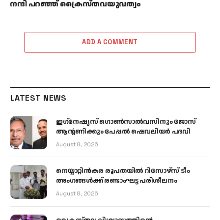
നന്ദി പറഞ്ഞ് ക്രൈസ്തവയുവത്വം
ADD A COMMENT
LATEST NEWS
ഇഗ്‌നേഷ്യസ് ഗൊൺസാൽവസിനും ജോസ്
ആന്റണിക്കും പേപ്പൽ ഷെവലിയർ പദവി
August 8, 2026
നെയ്യാറ്റിൻകര രൂപതയിൽ റിസോഴ്സ് ടീം
അംഗങ്ങൾക്ക് രണ്ടാംഘട്ട പരിശീലനം
August 8, 2026