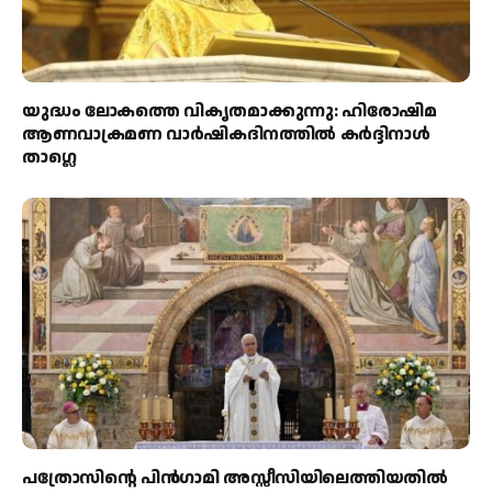
യുദ്ധം ലോകത്തെ വികൃതമാക്കുന്നു: ഹിരോഷിമ
ആണവാക്രമണ വാർഷികദിനത്തിൽ കർദ്ദിനാൾ
താഗ്ലെ
പത്രോസിന്റെ പിൻഗാമി അസ്സീസിയിലെത്തിയതിൽ