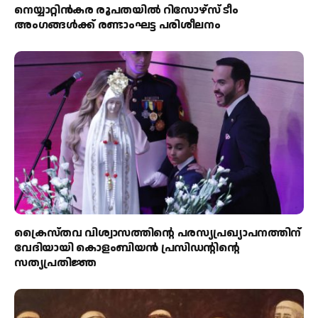
നെയ്യാറ്റിൻകര രൂപതയിൽ റിസോഴ്സ് ടീം
അംഗങ്ങൾക്ക് രണ്ടാംഘട്ട പരിശീലനം
ക്രൈസ്തവ വിശ്വാസത്തിന്റെ പരസ്യപ്രഖ്യാപനത്തിന്
വേദിയായി കൊളംബിയൻ പ്രസിഡന്റിന്റെ
സത്യപ്രതിജ്ഞ