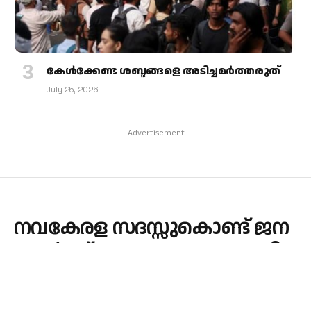
കേള്‍ക്കേണ്ട ശബ്ദങ്ങളെ അടിച്ചമര്‍ത്തരുത്
July 25, 2026
Advertisement
ന­​വ­​കേ­​ര­​ള സ​ദസ്സുകൊണ്ട് ജ­​ന­​
ങ്ങ​ള്‍­​ക്ക് ഒ­​രു പ്ര­​യോ­​ജ­​ന­​വു­​മി​
ല്ല: ചെ­​ന്നി​ത്ത­​ല
By
admin
December 5, 2023
Updated:
December 5, 2023