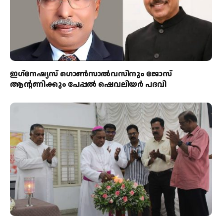
ഇഗ്‌നേഷ്യസ് ഗൊൺസാൽവസിനും ജോസ്
ആന്റണിക്കും പേപ്പൽ ഷെവലിയർ പദവി