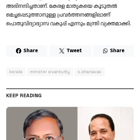
അഭിനന്ദിച്ചതാണ്. കേരള മാതൃകയെ കൂടുതൽ
മെച്ചപ്പെടുത്താനുള്ള പ്രവർത്തനങ്ങളിലാണ്
പൊതുവിദ്യാഭ്യാസ വകുപ്പ് എന്നും മന്ത്രി വ്യക്തമാക്കി.
Share
Tweet
Share
kerala
minister sivankutty
s.shanavas
KEEP READING