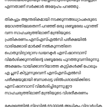
എന്നതാണ് സർക്കാർ അദ്ദേഹം പറഞ്ഞു .
തികച്ചും ആന്തരികമായി നടക്കുന്നഅധ്യാപകരുടെ
യോഗത്തിലേതെന്ന് പറഞ്ഞ് ഒരു ശബ്ദരേഖ പുറത്ത്
വന്ന സാഹചര്യത്തിലാണ് മന്ത്രിയുടെ
പ്രതികരണം.എസ്എസ്എൽസി പരീക്ഷയിൽ
വാരിക്കോരി മാർക്ക് നൽകുന്നതിനെ
പൊതുവിദ്യാഭ്യാസ ഡയറക്ടർ എസ്.ഷാനവാസ്
വിമർശിക്കുന്നതിന്റെ ശബ്ദരേഖ പുറത്തുവന്നിരുന്നു.
അക്ഷരം വായിക്കാനറിയാത്ത കുട്ടികൾക്ക് പോലും
എ പ്ലസ് കിട്ടുന്നുവെന്ന് എസ്എസ്എൽസി
പരീക്ഷയുമായി ബന്ധപ്പെട്ട ശിൽപശാലയ്ക്കിടെ
എസ്.ഷാനവാസ് വിമർശിച്ചിരുന്നു.ഈ
സാഹചര്യത്തിലാണ് മന്ത്രിയുടെ വിശദീകരണം
കേ​ര​ള​ത്തി​ല്‍ നി​ല​വി​ല്‍ 69,000ല്‍ ​അ​ധി​കം വി​ദ്യാ​ര്‍​ഥി​ക​