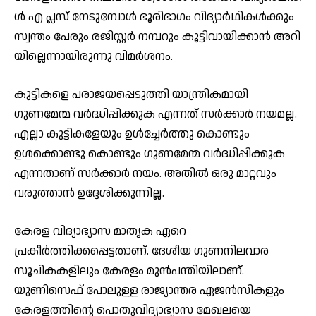
ള്‍ എ ​പ്ല​സ് നേ​ടു​മ്പോ​ള്‍ ഭൂ​രി​ഭാ​ഗം വി​ദ്യാ​ര്‍​ഥി​ക​ള്‍​ക്കും
സ്വ​ന്തം പേ​രും ര​ജി​സ്റ്റ​ര്‍ ന​മ്പ​റും കൂ​ട്ടി​വാ​യി​ക്കാ​ന്‍ അ­​റി­​
യി​ല്ലെ​ന്നാ​യി​രു​ന്നു വി​മ​ർ​ശ​നം.
കുട്ടികളെ പരാജയപ്പെടുത്തി യാന്ത്രികമായി
ഗുണമേന്മ വർദ്ധിപ്പിക്കുക എന്നത് സർക്കാർ നയമല്ല.
എല്ലാ കുട്ടികളേയും ഉൾച്ചേർത്തു കൊണ്ടും
ഉൾക്കൊണ്ടു കൊണ്ടും ഗുണമേന്മ വർദ്ധിപ്പിക്കുക
എന്നതാണ് സർക്കാർ നയം. അതിൽ ഒരു മാറ്റവും
വരുത്താൻ ഉദ്ദേശിക്കുന്നില്ല.
കേരള വിദ്യാഭ്യാസ മാതൃക ഏറെ
പ്രകീർത്തിക്കപ്പെട്ടതാണ്. ദേശീയ ഗുണനിലവാര
സൂചികകളിലും കേരളം മുൻപന്തിയിലാണ്.
യുണിസെഫ് പോലുള്ള രാജ്യാന്തര ഏജൻസികളും
കേരളത്തിന്റെ പൊതുവിദ്യാഭ്യാസ മേഖലയെ