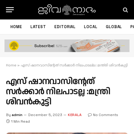
HOME
LATEST
EDITORIAL
LOCAL
GLOBAL
P
Home
»
എസ് ഷാനവാസിന്റേത് സർക്കാർ നിലപാടല്ല :മന്ത്രി ശിവൻകുട്ടി
എസ് ഷാനവാസിന്റേത്
സർക്കാർ നിലപാടല്ല :മന്ത്രി
ശിവൻകുട്ടി
By
admin
December 5, 2023
KERALA
No Comments
1 Min Read