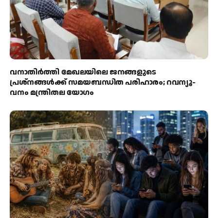
വനാതിർത്തി മേഖലയിലെ ജനങ്ങളുടെ
പ്രശ്നങ്ങൾക്ക് സമയബന്ധിത പരിഹാരം; റവന്യൂ-
വനം മന്ത്രിതല യോഗം