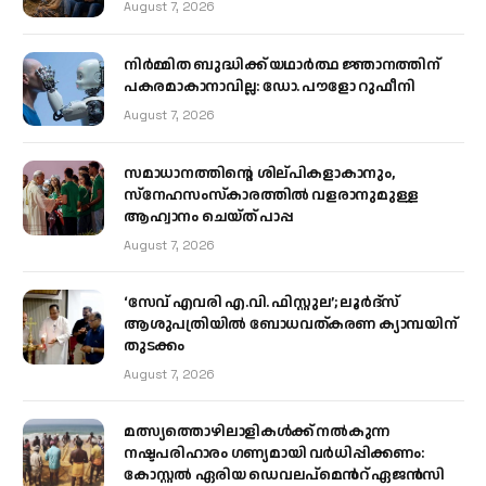
August 7, 2026
നിർമ്മിത ബുദ്ധിക്ക് യഥാർത്ഥ ജ്ഞാനത്തിന്
പകരമാകാനാവില്ല: ഡോ. പൗളോ റുഫീനി
August 7, 2026
സമാധാനത്തിന്റെ ശില്പികളാകാനും,
സ്നേഹസംസ്കാരത്തിൽ വളരാനുമുള്ള
ആഹ്വാനം ചെയ്ത് പാപ്പ
August 7, 2026
‘സേവ് എവരി എ.വി. ഫിസ്റ്റുല’; ലൂർദ്‌സ്
ആശുപത്രിയിൽ ബോധവത്കരണ ക്യാമ്പയിന്
തുടക്കം
August 7, 2026
മത്സ്യത്തൊഴിലാളികള്‍ക്ക് നല്‍കുന്ന
നഷ്ടപരിഹാരം ഗണ്യമായി വര്‍ധിപ്പിക്കണം:
കോസ്റ്റല്‍ ഏരിയ ഡെവലപ്മെന്‍റ് ഏജന്‍സി