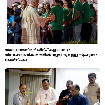
സമാധാനത്തിന്റെ ശില്പികളാകാനും,
സ്നേഹസംസ്കാരത്തിൽ വളരാനുമുള്ള ആഹ്വാനം
ചെയ്ത് പാപ്പ