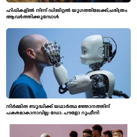
ഹിപ്പികളില്‍ നിന്ന് ഡിജിറ്റല്‍ യുഗത്തിലേക്ക്;ചരിത്രം
ആവര്‍ത്തിക്കുമ്പോള്‍
നിർമ്മിത ബുദ്ധിക്ക് യഥാർത്ഥ ജ്ഞാനത്തിന്
പകരമാകാനാവില്ല: ഡോ. പൗളോ റുഫീനി