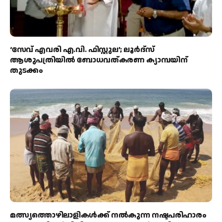
‘സേവ് എവരി എ.വി. ഫിസ്റ്റുല’; ലൂർദ്‌സ്
ആശുപത്രിയിൽ ബോധവത്കരണ ക്യാമ്പയിന്
തുടക്കം
മത്സ്യത്തൊഴിലാളികള്‍ക്ക് നല്‍കുന്ന നഷ്ടപരിഹാരം