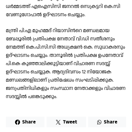
ധർമ്മടത്ത് എഐസിസി ജനറൽ സെക്രട്ടറി കെ.സി
വേണുഗോപാൽ ഉദ്ഘാടനം ചെയ്യും.
മന്ത്രി പി.എ മുഹമ്മദ് റിയാസിന്‍റെ മണ്ഡലമായ
ബേപ്പൂരിൽ പ്രതിപക്ഷ നേതാവ് വി.ഡി സതീശനും
നേമത്ത് കെ.പി.സി.സി അധ്യക്ഷൻ കെ. സുധാകരനും
ഉദ്ഘാടനം ചെയ്യും. താനൂരിൽ പ്രതിപക്ഷ ഉപനേതാവ്
പി.കെ കുഞ്ഞാലിക്കുട്ടിയാണ് വിചാരണ സദസ്സ്
ഉദ്ഘാടനം ചെയ്യുക. ആദ്യദിവസം 12 നിയോജക
മണ്ഡലങ്ങളിലാണ് പ്രതിഷേധം സംഘടിപ്പിക്കുക.
ജനപ്രതിനിധികളും സംസ്ഥാന നേതാക്കളും വിചാരണ
സദസ്സിൽ പങ്കെടുക്കും.
Share
Tweet
Share