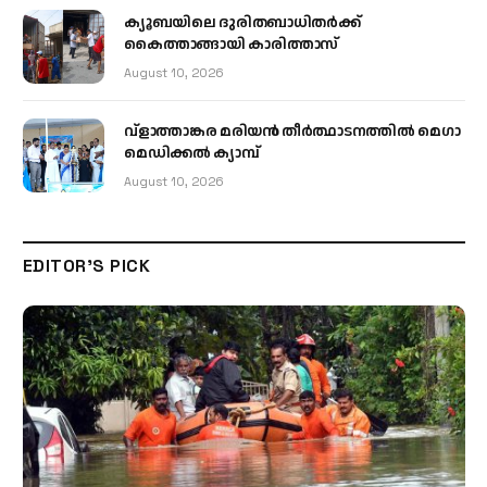
ക്യൂബയിലെ ദുരിതബാധിതർക്ക്
കൈത്താങ്ങായി കാരിത്താസ്
August 10, 2026
വ്ളാത്താങ്കര മരിയൻ തീർത്ഥാടനത്തിൽ മെഗാ
മെഡിക്കൽ ക്യാമ്പ്
August 10, 2026
EDITOR'S PICK