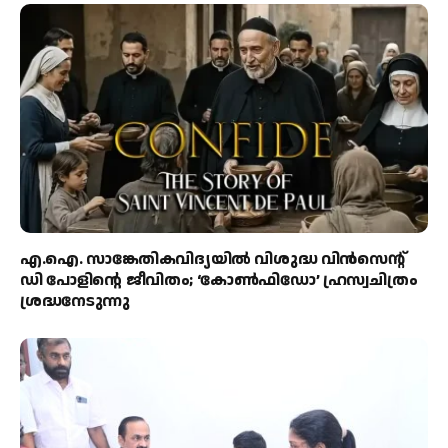
എ.ഐ. സാങ്കേതികവിദ്യയിൽ വിശുദ്ധ വിൻസെന്റ്
ഡി പോളിന്റെ ജീവിതം; ‘കോൺഫിഡോ’ ഹ്രസ്വചിത്രം
ശ്രദ്ധനേടുന്നു