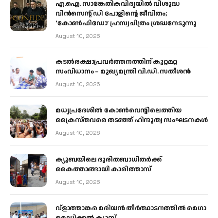
എ.ഐ. സാങ്കേതികവിദ്യയിൽ വിശുദ്ധ
വിൻസെന്റ് ഡി പോളിന്റെ ജീവിതം;
‘കോൺഫിഡോ’ ഹ്രസ്വചിത്രം ശ്രദ്ധനേടുന്നു
August 10, 2026
കടല്‍രക്ഷാപ്രവര്‍ത്തനത്തിന് കുറ്റമറ്റ
സംവിധാനം – മുഖ്യമന്ത്രി വി.ഡി. സതീശന്‍
August 10, 2026
മധ്യപ്രദേശിൽ കോൺവെന്റിലെത്തിയ
ക്രൈസ്തവരെ തടഞ്ഞ് ഹിന്ദുത്വ സംഘടനകൾ
August 10, 2026
ക്യൂബയിലെ ദുരിതബാധിതർക്ക്
കൈത്താങ്ങായി കാരിത്താസ്
August 10, 2026
വ്ളാത്താങ്കര മരിയൻ തീർത്ഥാടനത്തിൽ മെഗാ
മെഡിക്കൽ ക്യാമ്പ്