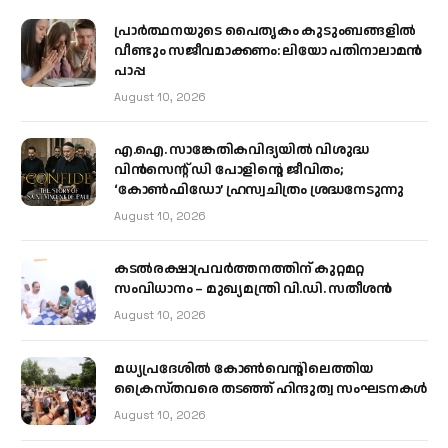
പ്രാര്‍ത്ഥനയുടെ പൈതൃകം കുടുംബങ്ങളില്‍
വീണ്ടും സജീവമാക്കണം: ലിയോ പതിനാലാമന്‍
പാപ്പ
August 10, 2026
എ.ഐ. സാങ്കേതികവിദ്യയിൽ വിശുദ്ധ
വിൻസെന്റ് ഡി പോളിന്റെ ജീവിതം;
‘കോൺഫിഡോ’ ഹ്രസ്വചിത്രം ശ്രദ്ധനേടുന്നു
August 10, 2026
കടല്‍രക്ഷാപ്രവര്‍ത്തനത്തിന് കുറ്റമറ്റ
സംവിധാനം – മുഖ്യമന്ത്രി വി.ഡി. സതീശന്‍
August 10, 2026
മധ്യപ്രദേശിൽ കോൺവെന്റിലെത്തിയ
ക്രൈസ്തവരെ തടഞ്ഞ് ഹിന്ദുത്വ സംഘടനകൾ
August 10, 2026