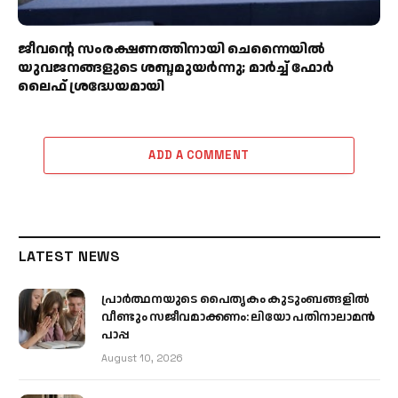
ജീവന്റെ സംരക്ഷണത്തിനായി ചെന്നൈയിൽ
യുവജനങ്ങളുടെ ശബ്ദമുയർന്നു; മാർച്ച് ഫോർ
ലൈഫ് ശ്രദ്ധേയമായി
ADD A COMMENT
LATEST NEWS
പ്രാര്‍ത്ഥനയുടെ പൈതൃകം കുടുംബങ്ങളില്‍
വീണ്ടും സജീവമാക്കണം: ലിയോ പതിനാലാമന്‍
പാപ്പ
August 10, 2026