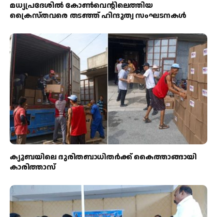
മധ്യപ്രദേശിൽ കോൺവെന്റിലെത്തിയ
ക്രൈസ്തവരെ തടഞ്ഞ് ഹിന്ദുത്വ സംഘടനകൾ
ക്യൂബയിലെ ദുരിതബാധിതർക്ക് കൈത്താങ്ങായി
കാരിത്താസ്