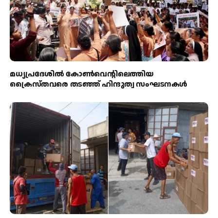
മധ്യപ്രദേശിൽ കോൺവെന്റിലെത്തിയ
ക്രൈസ്തവരെ തടഞ്ഞ് ഹിന്ദുത്വ സംഘടനകൾ