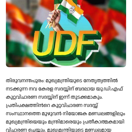
തിരുവനന്തപുരം: മുഖ്യമന്ത്രിയുടെ നേതൃത്വത്തിൽ
നടക്കുന്ന നവ കേരള സദസ്സിന് ബദലായ യു.ഡി.എഫ്
കുറ്റവിചാരണ സദസ്സിന് ഇന്ന് തുടക്കമാകും.
പ്രതിപക്ഷത്തിന്‍റെ കുറ്റവിചാരണ സദസ്സ്
സംസ്ഥാനത്തെ മുഴുവൻ നിയോജക മണ്ഡലങ്ങളിലും
മുഖ്യമന്ത്രിയെയും മന്ത്രിമാരെയും പ്രതീകാത്മകമായി
വിചാരണ ചെയ്യും. മുഖ്യമന്ത്രിയുടെ മണ്ഡലമായ