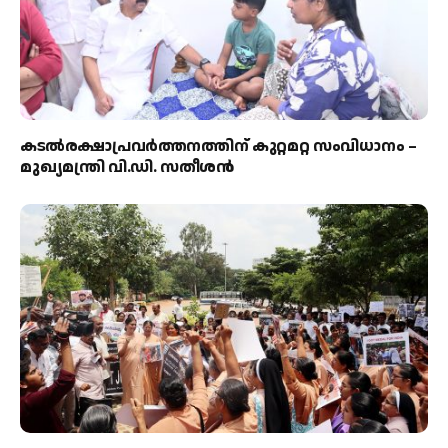
കടല്‍രക്ഷാപ്രവര്‍ത്തനത്തിന് കുറ്റമറ്റ സംവിധാനം –
മുഖ്യമന്ത്രി വി.ഡി. സതീശന്‍