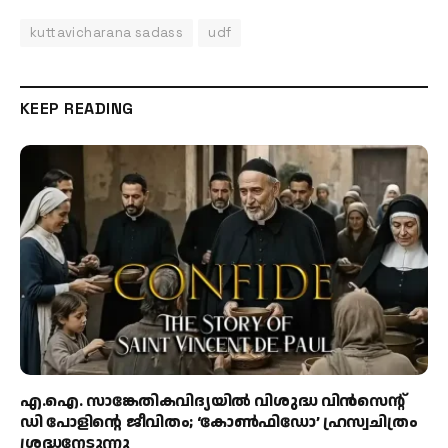
kuttavicharana sadass
udf
KEEP READING
എ.ഐ. സാങ്കേതികവിദ്യയിൽ വിശുദ്ധ വിൻസെന്റ്
ഡി പോളിന്റെ ജീവിതം; ‘കോൺഫിഡോ’ ഹ്രസ്വചിത്രം
ശ്രദ്ധനേടുന്നു