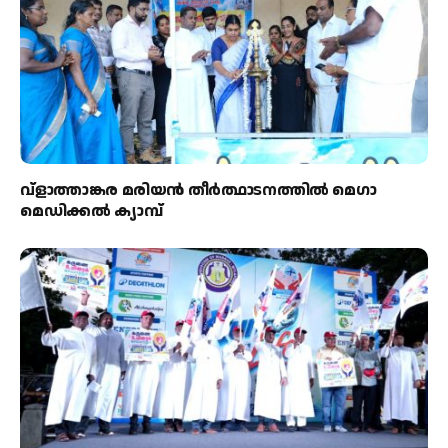
വ്ളാത്താങ്കര മരിയൻ തീർത്ഥാടനത്തിൽ മെഗാ
മെഡിക്കൽ ക്യാമ്പ്