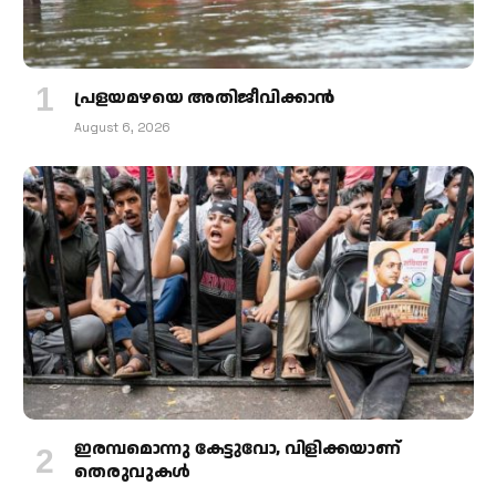
പ്രളയമഴയെ അതിജീവിക്കാന്‍
August 6, 2026
ഇരമ്പമൊന്നു കേട്ടുവോ, വിളിക്കയാണ്
തെരുവുകള്‍