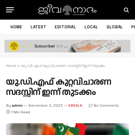
HOME
LATEST
EDITORIAL
LOCAL
GLOBAL
P
Home
»
യു.ഡി.എഫ് കുറ്റവിചാരണ സദസ്സിന് ഇന്ന് തുടക്കം
യു.ഡി.എഫ് കുറ്റവിചാരണ
സദസ്സിന് ഇന്ന് തുടക്കം
By
admin
December 2, 2023
KERALA
No Comments
1 Min Read