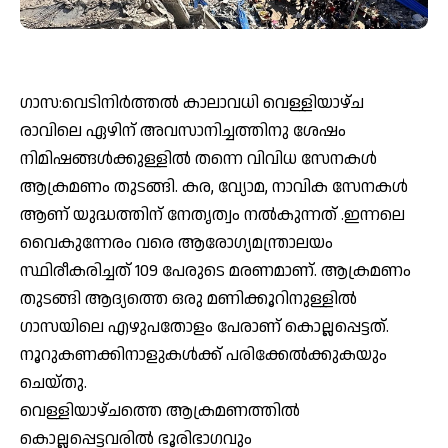
ഗാസ:വെടിനിർത്തൽ കാലാവധി വെള്ളിയാഴ്ച
രാവിലെ ഏഴിന്‌ അവസാനിച്ചത്തിനു ശേഷം
നിമിഷങ്ങൾക്കുള്ളിൽ തന്നെ വിവിധ സേനകൾ
ആക്രമണം തുടങ്ങി. കര, വ്യോമ, നാവിക സേനകൾ
ആണ് യുദ്ധത്തിന് നേതൃത്വം നൽകുന്നത് .ഇന്നലെ
വൈകുന്നേരം വരെ ആരോഗ്യമന്ത്രാലയം
സ്ഥിരീകരിച്ചത് 109 പേരുടെ മരണമാണ്. ആക്രമണം
തുടങ്ങി ആദ്യത്തെ ഒരു മണിക്കൂറിനുള്ളിൽ
ഗാസയിലെ എഴുപതോളം പേരാണ് കൊല്ലപ്പെട്ടത്.
നൂറുകണക്കിനാളുകൾക്ക്‌ പരിക്കേൽക്കുകയും
ചെയ്തു.
വെള്ളിയാഴ്ചത്തെ ആക്രമണത്തിൽ
കൊല്ലപ്പെട്ടവരിൽ ഭൂരിഭാഗവും