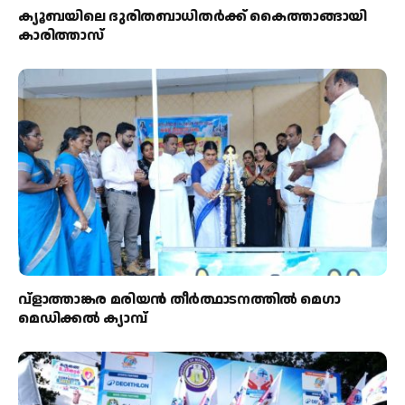
ക്യൂബയിലെ ദുരിതബാധിതർക്ക് കൈത്താങ്ങായി
കാരിത്താസ്
വ്ളാത്താങ്കര മരിയൻ തീർത്ഥാടനത്തിൽ മെഗാ
മെഡിക്കൽ ക്യാമ്പ്