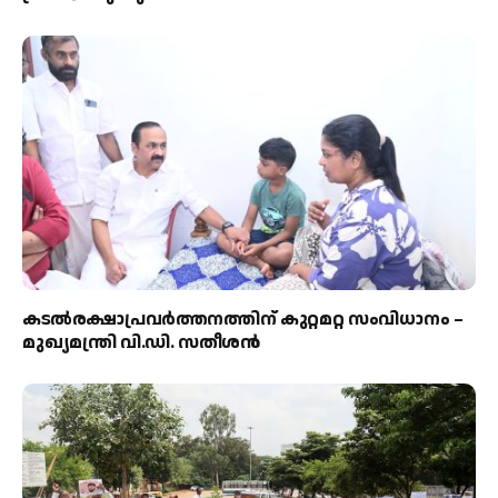
കടല്‍രക്ഷാപ്രവര്‍ത്തനത്തിന് കുറ്റമറ്റ സംവിധാനം –
മുഖ്യമന്ത്രി വി.ഡി. സതീശന്‍