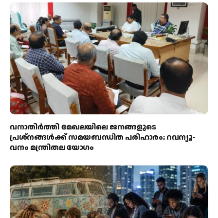
വനാതിർത്തി മേഖലയിലെ ജനങ്ങളുടെ
പ്രശ്നങ്ങൾക്ക് സമയബന്ധിത പരിഹാരം; റവന്യൂ-
വനം മന്ത്രിതല യോഗം