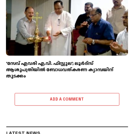
‘സേവ് എവരി എ.വി. ഫിസ്റ്റുല’; ലൂർദ്‌സ്
ആശുപത്രിയിൽ ബോധവത്കരണ ക്യാമ്പയിന്
തുടക്കം
ADD A COMMENT
LATEST NEWS