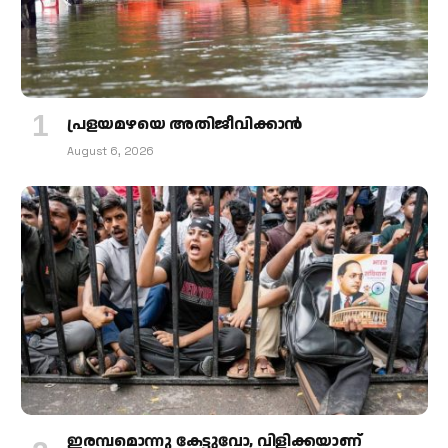
പ്രളയമഴയെ അതിജീവിക്കാന്‍
August 6, 2026
ഇരമ്പമൊന്നു കേട്ടുവോ, വിളിക്കയാണ്