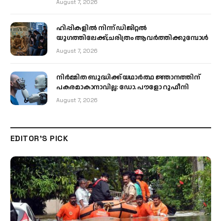
August 7, 2026
ഹിപ്പികളില്‍ നിന്ന് ഡിജിറ്റല്‍
യുഗത്തിലേക്ക്;ചരിത്രം ആവര്‍ത്തിക്കുമ്പോള്‍
August 7, 2026
നിർമ്മിത ബുദ്ധിക്ക് യഥാർത്ഥ ജ്ഞാനത്തിന്
പകരമാകാനാവില്ല: ഡോ. പൗളോ റുഫീനി
August 7, 2026
EDITOR'S PICK