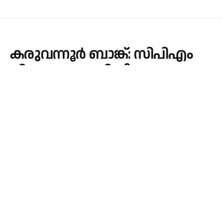
കരുവന്നൂർ ബാങ്ക്: സിപിഎം
ജില്ലാ സെക്രട്ടറി വീണ്ടും
ഇ.ഡിയ്ക്ക് മുന്നിൽ
By
admin
December 1, 2023
KERALA
No Comments
1 Min Read