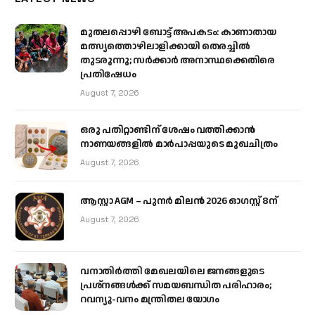
മുതലപ്പൊഴി ബോട്ട് അപകടം: കാണാതായ
മത്സ്യത്തൊഴിലാളിക്കായി തെരച്ചിൽ
തുടരുന്നു; സർക്കാർ അനാസ്ഥക്കെതിരെ
പ്രതിഷേധം
August 7, 2026
ഒരു പതിറ്റാണ്ടിന് ശേഷം വത്തിക്കാൻ
നാണയങ്ങളിൽ മാർപാപ്പയുടെ മുഖചിത്രം
August 7, 2026
ആസ്റ്റാ AGM – പുനർ മിലൻ 2026 ഓഗസ്റ്റ് 8ന്
August 7, 2026
വനാതിർത്തി മേഖലയിലെ ജനങ്ങളുടെ
പ്രശ്നങ്ങൾക്ക് സമയബന്ധിത പരിഹാരം;
റവന്യൂ-വനം മന്ത്രിതല യോഗം