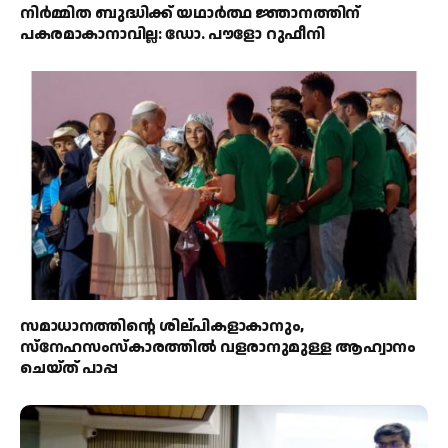
നിർമ്മിത ബുദ്ധിക്ക് യഥാർത്ഥ ജ്ഞാനത്തിന്
പകരമാകാനാവില്ല: ഡോ. പൗളോ റുഫീനി
സമാധാനത്തിന്റെ ശില്പികളാകാനും,
സ്നേഹസംസ്കാരത്തിൽ വളരാനുമുള്ള ആഹ്വാനം
ചെയ്ത് പാപ്പ