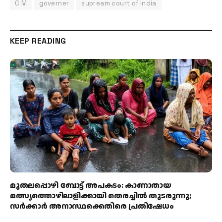
C M
governer
supream court of India
KEEP READING
മുതലപ്പൊഴി ബോട്ട് അപകടം: കാണാതായ
മത്സ്യത്തൊഴിലാളിക്കായി തെരച്ചിൽ തുടരുന്നു;
സർക്കാർ അനാസ്ഥക്കെതിരെ പ്രതിഷേധം