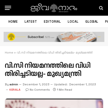
HOME
LATEST
EDITORIAL
LOCAL
GLOBAL
P
Home
»
വി.സി നിയമനത്തിലെ വിധി തിരിച്ചടിയല്ല- മുഖ്യമന്ത്രി
വി.സി നിയമനത്തിലെ വിധി
തിരിച്ചടിയല്ല- മുഖ്യമന്ത്രി
By
admin
December 1, 2023
Updated:
December 1, 2023
KERALA
No Comments
1 Min Read