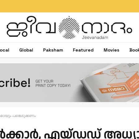
ocal
Global
Paksham
Featured
Movies
Boo
മായും പങ്കെടുക്കണം
്കാര്‍, എയ്ഡഡ് അധ്യാ