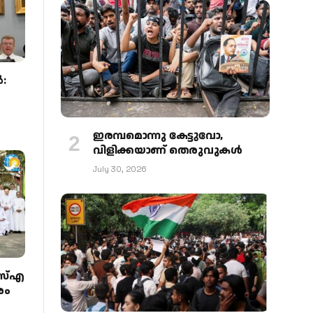
:
ഇരമ്പമൊന്നു കേട്ടുവോ,
വിളിക്കയാണ് തെരുവുകള്‍
July 30, 2026
എസ്എ
രം