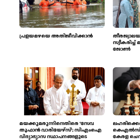
പ്രളയമഴയെ അതിജീവിക്കാന്‍
തീരജ്വാല
സ്വീകരിച്ച
ജോൺ
മയക്കുമരുന്നിനെതിരെ ‘സേവ
ലഹരിക്കെ
തൂഫാൻ വാരിയേഴ്‌സ്’; സിഎംഐ
കെഎൽസി
വിദ്യാഭ്യാസ സ്ഥാപനങ്ങളുടെ
കേരള ചെസ്