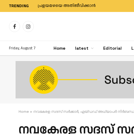
പ്രളയമഴയെ അതിജീവിക്കാന്‍
TRENDING
Facebook
Instagram
Friday, August 7
Home
latest
Editorial
L
Home
»
നവകേരള സദസ് സര്‍ക്കാര്‍, എയ്ഡഡ് അധ്യാപര്‍ നിര്‍ബന്ധ
നവകേരള സദസ് സര്‍ക