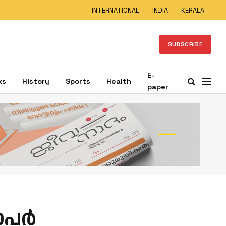
INTERNATIONAL
INDIA
KERALA
SUBSCRIBE
E-
ks
History
Sports
Health
paper
പര്‍