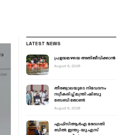
LATEST NEWS
പ്രളയമഴയെ അതിജീവിക്കാന്‍
August 6, 2026
തീരജ്വാലയുടെ നിവേദനം
സ്വീകരിച്ച് മന്ത്രി ഷിബു
ബേബി ജോൺ
August 6, 2026
എഫ്‌സിആർഎ ഭേദഗതി
ബിൽ: ഇന്ത്യ-യു.എസ്