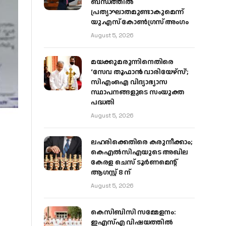
ബന്ധത്തിൽ
പ്രത്യാഘാതമുണ്ടാകുമെന്ന്
യു.എസ് കോൺഗ്രസ് അംഗം
August 5, 2026
മയക്കുമരുന്നിനെതിരെ
‘സേവ തൂഫാൻ വാരിയേഴ്‌സ്’;
സിഎംഐ വിദ്യാഭ്യാസ
സ്ഥാപനങ്ങളുടെ സംയുക്ത
പദ്ധതി
August 5, 2026
ലഹരിക്കെതിരെ കരുനീക്കാം;
കെഎൽസിഎയുടെ അഖില
കേരള ചെസ് ടൂർണമെന്റ്
ആഗസ്റ്റ് 8 ന്
August 5, 2026
കെസിബിസി സമ്മേളനം:
ഇഎസ്എ വിഷയത്തിൽ