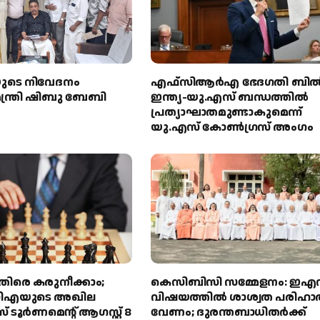
യുടെ നിവേദനം
എഫ്‌സിആർഎ ഭേദഗതി ബിൽ
് മന്ത്രി ഷിബു ബേബി
ഇന്ത്യ-യു.എസ് ബന്ധത്തിൽ
പ്രത്യാഘാതമുണ്ടാകുമെന്ന്
യു.എസ് കോൺഗ്രസ് അംഗം
തിരെ കരുനീക്കാം;
കെസിബിസി സമ്മേളനം: ഇ
എയുടെ അഖില
വിഷയത്തിൽ ശാശ്വത പരിഹാ
 ടൂർണമെന്റ് ആഗസ്റ്റ് 8
വേണം; ദുരന്തബാധിതർക്ക്