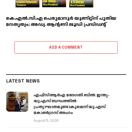
കെ.എൽ.സി.എ പെരുമാനൂർ യൂണിറ്റിന് പുതിയ
നേതൃത്വം; അഡ്വ. ആന്റണി ജൂഡി പ്രസിഡന്റ്
ADD A COMMENT
LATEST NEWS
എഫ്‌സിആർഎ ഭേദഗതി ബിൽ: ഇന്ത്യ-
യു.എസ് ബന്ധത്തിൽ
പ്രത്യാഘാതമുണ്ടാകുമെന്ന് യു.എസ്
കോൺഗ്രസ് അംഗം
August 5, 2026