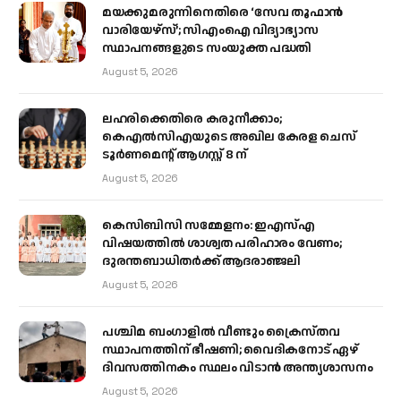
മയക്കുമരുന്നിനെതിരെ ‘സേവ തൂഫാൻ
വാരിയേഴ്‌സ്’; സിഎംഐ വിദ്യാഭ്യാസ
സ്ഥാപനങ്ങളുടെ സംയുക്ത പദ്ധതി
August 5, 2026
ലഹരിക്കെതിരെ കരുനീക്കാം;
കെഎൽസിഎയുടെ അഖില കേരള ചെസ്
ടൂർണമെന്റ് ആഗസ്റ്റ് 8 ന്
August 5, 2026
കെസിബിസി സമ്മേളനം: ഇഎസ്എ
വിഷയത്തിൽ ശാശ്വത പരിഹാരം വേണം;
ദുരന്തബാധിതർക്ക് ആദരാഞ്ജലി
August 5, 2026
പശ്ചിമ ബംഗാളിൽ വീണ്ടും ക്രൈസ്തവ
സ്ഥാപനത്തിന് ഭീഷണി; വൈദികനോട് ഏഴ്
ദിവസത്തിനകം സ്ഥലം വിടാൻ അന്ത്യശാസനം
August 5, 2026