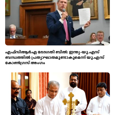
എഫ്‌സിആർഎ ഭേദഗതി ബിൽ: ഇന്ത്യ-യു.എസ്
ബന്ധത്തിൽ പ്രത്യാഘാതമുണ്ടാകുമെന്ന് യു.എസ്
കോൺഗ്രസ് അംഗം