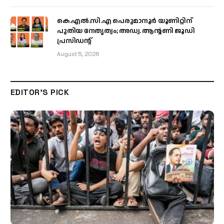
കെ.എൽ.സി.എ പെരുമാനൂർ യൂണിറ്റിന്
പുതിയ നേതൃത്വം; അഡ്വ. ആന്റണി ജൂഡി
പ്രസിഡന്റ്
August 5, 2026
EDITOR'S PICK