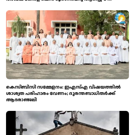
കെസിബിസി സമ്മേളനം: ഇഎസ്എ വിഷയത്തിൽ
ശാശ്വത പരിഹാരം വേണം; ദുരന്തബാധിതർക്ക്
ആദരാഞ്ജലി