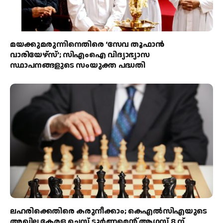
മയക്കുമരുന്നിനെതിരെ ‘സേവ തൂഫാൻ
വാരിയേഴ്‌സ്’; സിഎംഐ വിദ്യാഭ്യാസ
സ്ഥാപനങ്ങളുടെ സംയുക്ത പദ്ധതി
ലഹരിക്കെതിരെ കരുനീക്കാം; കെഎൽസിഎയുടെ
അഖില കേരള ചെസ് ടൂർണമെന്റ് ആഗസ്റ്റ് 8 ന്