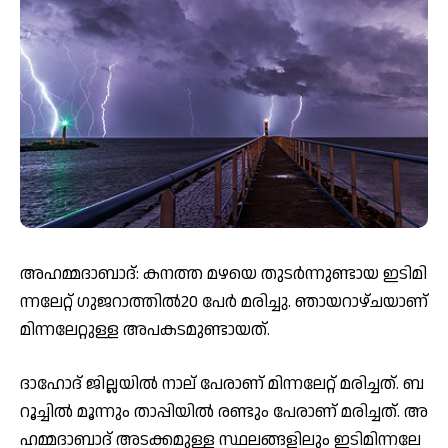
അ­​ഹ­​മ്മ­​ദാ­​ബാ​ദ്: ക­​ന­​ത്ത മ​ഴ­​യെ തു­​ട​ര്‍­​ന്നു​ണ്ടാ­​യ ഇ­​ടി­​മി­​
ന്ന­​ലേ­​റ്റ് ഗു­​ജ­​റാ­​ത്തി​ല്‍20 പേ​ര്‍ മ­​രി­​ച്ചു. ഞായറാഴ്ചയാ­​ണ്
മി­​ന്ന­​ലേ­​റ്റു­​ള്ള അ­​പ­​ക­​ട­​മു­​ണ്ടാ­​യ​ത്.
ദാ­​ഹോ­​ദ് ജി​ല്ല­​യി​ല്‍ നാ­​ല് പേ­​രാ­​ണ് മി­​ന്ന­​ലേ­​റ്റ് മ­​രി­​ച്ച​ത്. ബ­​
റൂ­​ച്ചി​ല്‍ മൂ​ന്നും താ­​പ്പി­​യി​ല്‍ ര​ണ്ടും പേ­​രാ­​ണ് മ­​രി­​ച്ചത്. അ­​
ഹ­​മ്മ­​ദാ­​ബാ­​ദ് അ­​ട­​ക്ക­​മു­​ള്ള സ്ഥ­​ല­​ങ്ങ­​ളി​ലും ഇ­​ടി­​മി­​ന്ന­​ലേ­​