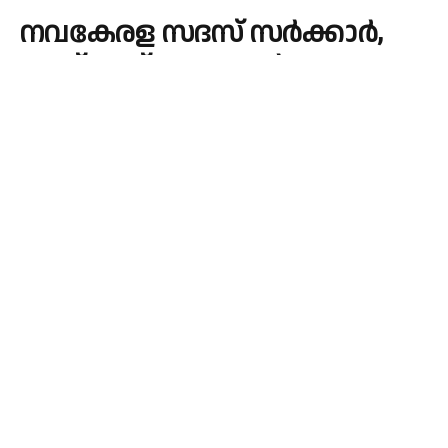
നവകേരള സദസ് സര്‍ക്കാര്‍,
എയ്ഡഡ് അധ്യാപര്‍
നിര്‍ബന്ധമായും
പങ്കെടുക്കണം
By
admin
November 27, 2023
Updated:
November 27, 2023
KERALA
No Comments
1 Min Read