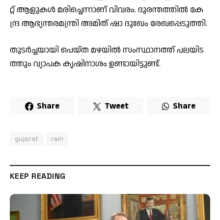
റ്റ് ആ­​ളു­​ക​ള്‍ മ­​രി­​ച്ചെ­​ന്നാ­​ണ് വി­​വ­​രം. ദു­​ര­​ന്ത­​ത്തി​ല്‍ കേ­​
ന്ദ്ര ആ­​ഭ്യ­​ന്ത­​ര­​മ​ന്ത്രി അ­​മി­​ത് ഷാ ​ദുഃ­​ഖം രേ­​ഖ­​പ്പെ­​ടു­​ത്തി.
തു­​ട​ര്‍­​ച്ച­​യാ­​യി പെ​യ്­​ത മ­​ഴ­​യി​ല്‍ സം­​സ്ഥാ​ന­​ത്ത് പ­​ല­​യി­​ട​
ത്തും വ്യാ­​പ­​ക കൃ­​ഷി­​നാ­​ശം ഉ­​ണ്ടാ­​യി­​ട്ടു­​ണ്ട്.
Share
Tweet
Share
gujarat
rain
KEEP READING