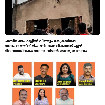
പശ്ചിമ ബംഗാളിൽ വീണ്ടും ക്രൈസ്തവ
സ്ഥാപനത്തിന് ഭീഷണി; വൈദികനോട് ഏഴ്
ദിവസത്തിനകം സ്ഥലം വിടാൻ അന്ത്യശാസനം