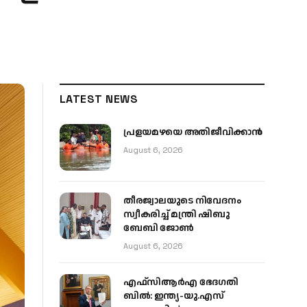
LATEST NEWS
പ്രളയമഴയെ അതിജീവിക്കാന്‍
August 6, 2026
തീരജ്വാലയുടെ നിവേദനം
സ്വീകരിച്ച് മന്ത്രി ഷിബു
ബേബി ജോൺ
August 6, 2026
എഫ്‌സിആർഎ ഭേദഗതി
ബിൽ: ഇന്ത്യ-യു.എസ്