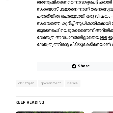
അന്വേഷിക്കണമെന്നാവശ്യപ്പെട്ട് പരാത
സംശയാസ്പദമാണെന്നാണ് തദ്ദേശസ്വയം 
പരാതിയിൽ പൊതുവായി ഒരു വിഷയം പരാ
സംഭവത്തെ കുറിച്ച് ആധികാരികമായി ഒന
തുടർനടപടിയെടുക്കേണ്ടെന്ന് അറിയിക്
വേണ്ടത്ര അവധാനതയില്ലാതെയുള്ള ഇത്ത
നേതൃത്വത്തിന്റെ പിടിപ്പുകേടിനെയാണ് തു
Share
christyan
government
kerala
KEEP READING