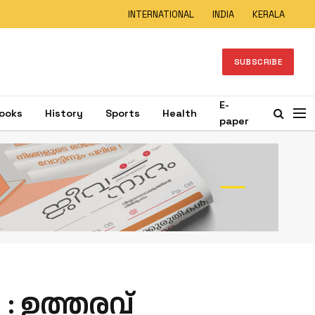
INTERNATIONAL
INDIA
KERALA
SUBSCRIBE
E-
ooks
History
Sports
Health
paper
: ഉത്തരവ്