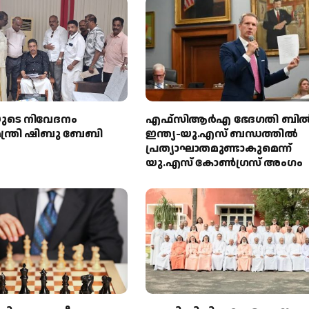
യുടെ നിവേദനം
എഫ്‌സിആർഎ ഭേദഗതി ബിൽ
് മന്ത്രി ഷിബു ബേബി
ഇന്ത്യ-യു.എസ് ബന്ധത്തിൽ
പ്രത്യാഘാതമുണ്ടാകുമെന്ന്
യു.എസ് കോൺഗ്രസ് അംഗം