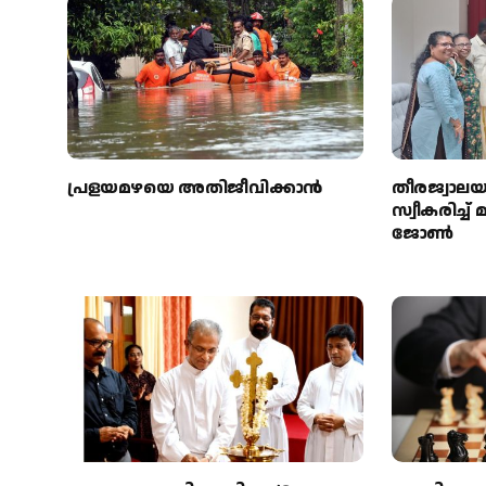
പ്രളയമഴയെ അതിജീവിക്കാന്‍
തീരജ്വാല
സ്വീകരിച്ച
ജോൺ