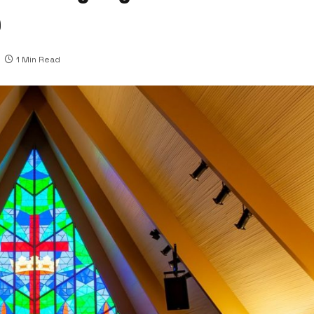
ർ
1 Min Read