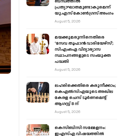
ബന്ധത്തിൽ
പ്രത്യാഘാതമുണ്ടാകുമെന്ന്
യു.എസ് കോൺഗ്രസ് അംഗം
August 5, 2026
മയക്കുമരുന്നിനെതിരെ
‘സേവ തൂഫാൻ വാരിയേഴ്‌സ്’;
സിഎംഐ വിദ്യാഭ്യാസ
സ്ഥാപനങ്ങളുടെ സംയുക്ത
പദ്ധതി
August 5, 2026
ലഹരിക്കെതിരെ കരുനീക്കാം;
കെഎൽസിഎയുടെ അഖില
കേരള ചെസ് ടൂർണമെന്റ്
ആഗസ്റ്റ് 8 ന്
August 5, 2026
കെസിബിസി സമ്മേളനം:
ഇഎസ്എ വിഷയത്തിൽ