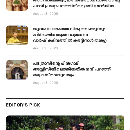
രക്തസാക്ഷിത്വം; ചരിത്രപരമായ വാഴ്ത്തപ്പെട്ട
പദവി പ്രഖ്യാപനത്തിന് ഒരുങ്ങി ജോര്‍ജിയ
August 8, 2026
യുദ്ധം ലോകത്തെ വികൃതമാക്കുന്നു:
ഹിരോഷിമ ആണവാക്രമണ
വാർഷികദിനത്തിൽ കർദ്ദിനാൾ താഗ്ലെ
August 8, 2026
പത്രോസിന്റെ പിൻഗാമി
അസ്സീസിയിലെത്തിയതിൽ നന്ദി പറഞ്ഞ്
ക്രൈസ്തവയുവത്വം
August 8, 2026
EDITOR'S PICK