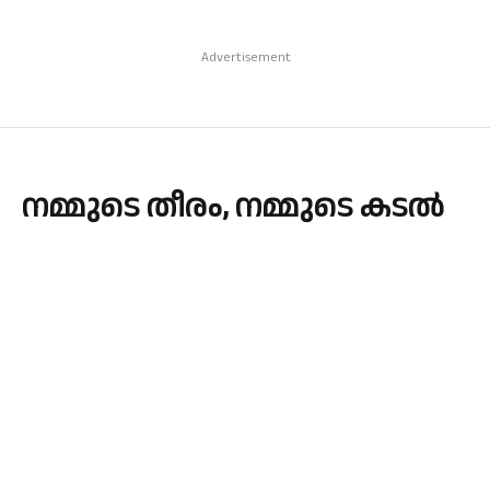
Advertisement
നമ്മുടെ തീരം, നമ്മുടെ കടല്‍
By
admin
November 23, 2023
Updated:
November 23, 2023
EDITORIAL
No Comments
5 Mins Read