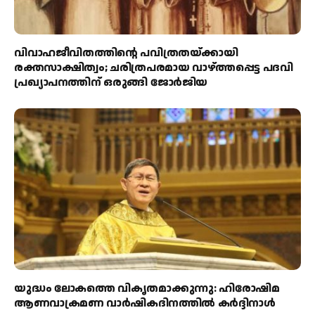
വിവാഹജീവിതത്തിന്റെ പവിത്രതയ്ക്കായി
രക്തസാക്ഷിത്വം; ചരിത്രപരമായ വാഴ്ത്തപ്പെട്ട പദവി
പ്രഖ്യാപനത്തിന് ഒരുങ്ങി ജോര്‍ജിയ
യുദ്ധം ലോകത്തെ വികൃതമാക്കുന്നു: ഹിരോഷിമ
ആണവാക്രമണ വാർഷികദിനത്തിൽ കർദ്ദിനാൾ