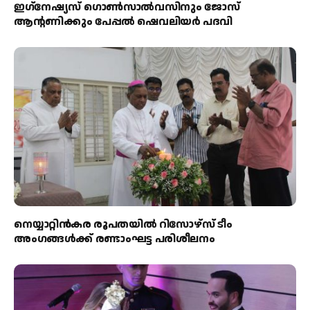
ഇഗ്‌നേഷ്യസ് ഗൊൺസാൽവസിനും ജോസ്
ആന്റണിക്കും പേപ്പൽ ഷെവലിയർ പദവി
നെയ്യാറ്റിൻകര രൂപതയിൽ റിസോഴ്സ് ടീം
അംഗങ്ങൾക്ക് രണ്ടാംഘട്ട പരിശീലനം