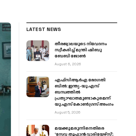
LATEST NEWS
തീരജ്വാലയുടെ നിവേദനം
സ്വീകരിച്ച് മന്ത്രി ഷിബു
ബേബി ജോൺ
August 6, 2026
എഫ്‌സിആർഎ ഭേദഗതി
ബിൽ: ഇന്ത്യ-യു.എസ്
ബന്ധത്തിൽ
പ്രത്യാഘാതമുണ്ടാകുമെന്ന്
യു.എസ് കോൺഗ്രസ് അംഗം
August 5, 2026
മയക്കുമരുന്നിനെതിരെ
‘സേവ തൂഫാൻ വാരിയേഴ്‌സ്’;