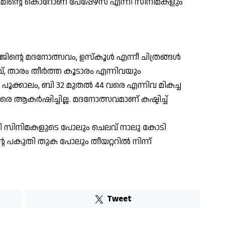
നിഗമിന്റെ കൊറോണ പേപ്പേഴ്‌സ് എന്നീ സിനിമകളും
റെ മദനോത്സവം, ഉസ്‌കൂള്‍ എന്നീ ചിത്രങ്ങള്‍
വ്, താരം തീര്‍ത്ത കൂടാരം എന്നിവയും
. പൂക്കാലം, ബി 32 മുതല്‍ 44 വരെ എന്നിവ മികച്ച
െ ആകര്‍ഷിച്ചില്ല. മദനോത്സവമാണ് കഷ്ടിച്ച്
രി സിനിമകളുടെ പോലും ചെലവ് നാലു കോടി
 പകുതി തുക പോലും തീയറ്ററില്‍ നിന്ന്
Tweet