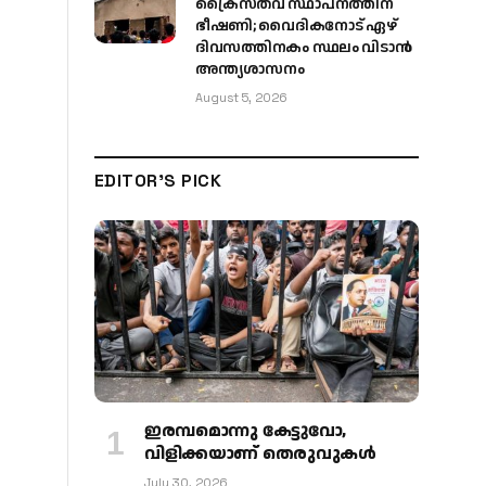
ക്രൈസ്തവ സ്ഥാപനത്തിന്
ഭീഷണി; വൈദികനോട് ഏഴ്
ദിവസത്തിനകം സ്ഥലം വിടാൻ
അന്ത്യശാസനം
August 5, 2026
EDITOR'S PICK
ഇരമ്പമൊന്നു കേട്ടുവോ,
വിളിക്കയാണ് തെരുവുകള്‍
July 30, 2026