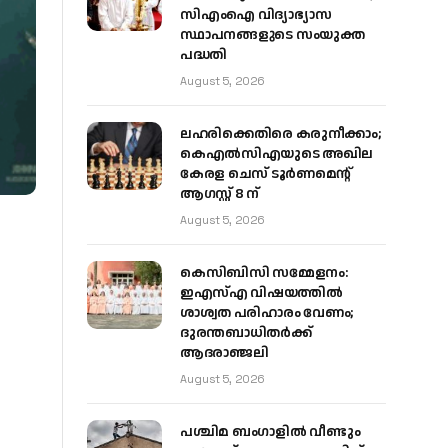
സിഎംഐ വിദ്യാഭ്യാസ
സ്ഥാപനങ്ങളുടെ സംയുക്ത
പദ്ധതി
August 5, 2026
ലഹരിക്കെതിരെ കരുനീക്കാം;
കെഎൽസിഎയുടെ അഖില
കേരള ചെസ് ടൂർണമെന്റ്
ആഗസ്റ്റ് 8 ന്
August 5, 2026
കെസിബിസി സമ്മേളനം:
ഇഎസ്എ വിഷയത്തിൽ
ശാശ്വത പരിഹാരം വേണം;
ദുരന്തബാധിതർക്ക്
ആദരാഞ്ജലി
August 5, 2026
പശ്ചിമ ബംഗാളിൽ വീണ്ടും