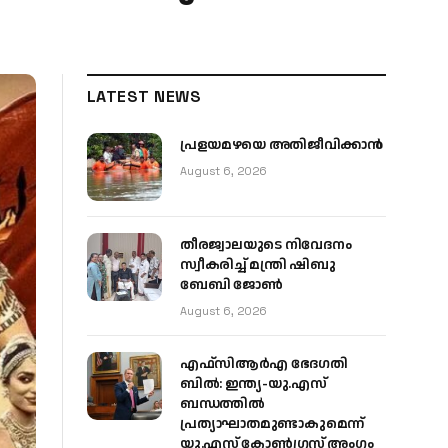
LATEST NEWS
പ്രളയമഴയെ അതിജീവിക്കാന്‍
August 6, 2026
തീരജ്വാലയുടെ നിവേദനം
സ്വീകരിച്ച് മന്ത്രി ഷിബു
ബേബി ജോൺ
August 6, 2026
എഫ്‌സിആർഎ ഭേദഗതി
ബിൽ: ഇന്ത്യ-യു.എസ്
ബന്ധത്തിൽ
പ്രത്യാഘാതമുണ്ടാകുമെന്ന്
യു.എസ് കോൺഗ്രസ് അംഗം