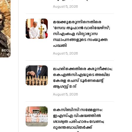
August 5, 2026
മയക്കുമരുന്നിനെതിരെ
‘സേവ തൂഫാൻ വാരിയേഴ്‌സ്’;
സിഎംഐ വിദ്യാഭ്യാസ
സ്ഥാപനങ്ങളുടെ സംയുക്ത
പദ്ധതി
August 5, 2026
ലഹരിക്കെതിരെ കരുനീക്കാം;
കെഎൽസിഎയുടെ അഖില
കേരള ചെസ് ടൂർണമെന്റ്
ആഗസ്റ്റ് 8 ന്
August 5, 2026
കെസിബിസി സമ്മേളനം:
ഇഎസ്എ വിഷയത്തിൽ
ശാശ്വത പരിഹാരം വേണം;
ദുരന്തബാധിതർക്ക്