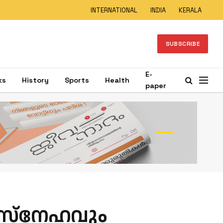
INTERNATIONAL
INDIA
KERALA
SUBSCRIBE
E-
ks
History
Sports
Health
paper
സ്‌നേഹവും