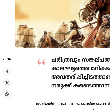
ചരിത്രവും സങ്കല്പങ്
SHARE
കാലഘട്ടത്തെ മറികടക
അവതരിപ്പിച്ചിടത്താണ്
നമുക്ക് കണ്ടെത്താ
മണിരത്‌നം സംവിധാനം ചെയ്ത പൊന്നിയന