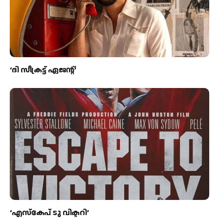
‘ദി സീക്രട്ട് ഏജന്റ്’
‘എസ്കേപ് ടു വിക്ടറി’