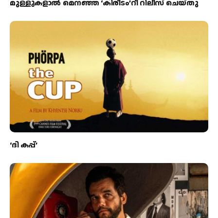
മുള്ളുകളാല്‍ മെനഞ്ഞ ‘കിരീടം’റീ റിലീസ് ചെയ്തു
‘ദി കപ്പ്’