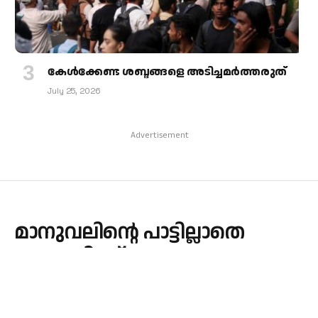
കേള്‍ക്കേണ്ട ശബ്ദങ്ങളെ അടിച്ചമര്‍ത്തരുത്
July 25, 2026
Advertisement
മാനുവലിന്റെ പാട്ടില്ലാതെ
മലയാളിക്ക് ഈസ്റ്ററുണ്ടോ?
By
admin
April 13, 2023
Updated:
April 13, 2023
HISTORY
No Comments
1 Min Read