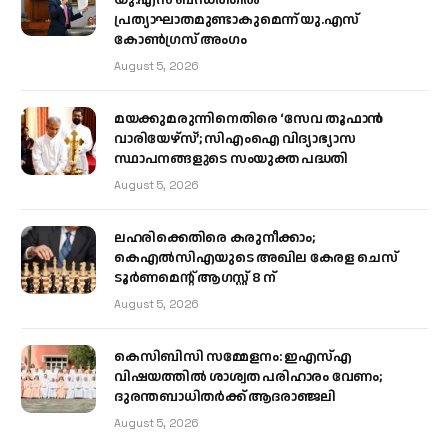
പ്രത്യാഘാതമുണ്ടാകുമെന്ന് യു.എസ്
കോൺഗ്രസ് അംഗം
August 5, 2026
മയക്കുമരുന്നിനെതിരെ ‘സേവ തൂഫാൻ
വാരിയേഴ്‌സ്’; സിഎംഐ വിദ്യാഭ്യാസ
സ്ഥാപനങ്ങളുടെ സംയുക്ത പദ്ധതി
August 5, 2026
ലഹരിക്കെതിരെ കരുനീക്കാം;
കെഎൽസിഎയുടെ അഖില കേരള ചെസ്
ടൂർണമെന്റ് ആഗസ്റ്റ് 8 ന്
August 5, 2026
കെസിബിസി സമ്മേളനം: ഇഎസ്എ
വിഷയത്തിൽ ശാശ്വത പരിഹാരം വേണം;
ദുരന്തബാധിതർക്ക് ആദരാഞ്ജലി
August 5, 2026