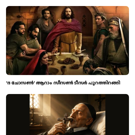
‘ദ ചോസൺ’ ആറാം സീസൺ ടീസർ പുറത്തിറങ്ങി