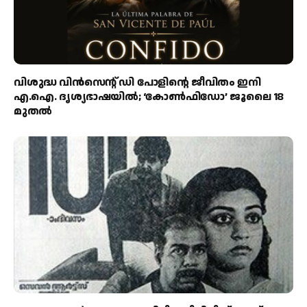
വിശുദ്ധ വിൻസെന്റ് ഡി പോളിന്റെ ജീവിതം ഇനി
എ.ഐ. ദൃശ്യഭാഷയിൽ; ‘കോൺഫിഡോ’ ജൂലൈ 18
മുതൽ