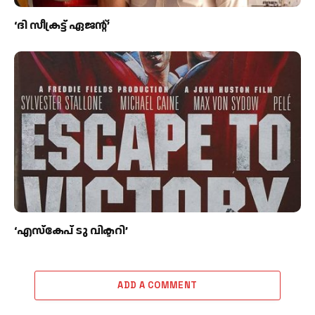
‘ദി സീക്രട്ട് ഏജന്റ്’
‘എസ്കേപ് ടു വിക്ടറി’
ADD A COMMENT