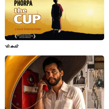
‘ദി കപ്പ്’