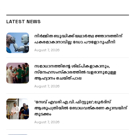
LATEST NEWS
നിർമ്മിത ബുദ്ധിക്ക് യഥാർത്ഥ ജ്ഞാനത്തിന്
പകരമാകാനാവില്ല: ഡോ. പൗളോ റുഫീനി
August 7, 2026
സമാധാനത്തിന്റെ ശില്പികളാകാനും,
സ്നേഹസംസ്കാരത്തിൽ വളരാനുമുള്ള
ആഹ്വാനം ചെയ്ത് പാപ്പ
August 7, 2026
‘സേവ് എവരി എ.വി. ഫിസ്റ്റുല’; ലൂർദ്‌സ്
ആശുപത്രിയിൽ ബോധവത്കരണ ക്യാമ്പയിന്
തുടക്കം
August 7, 2026