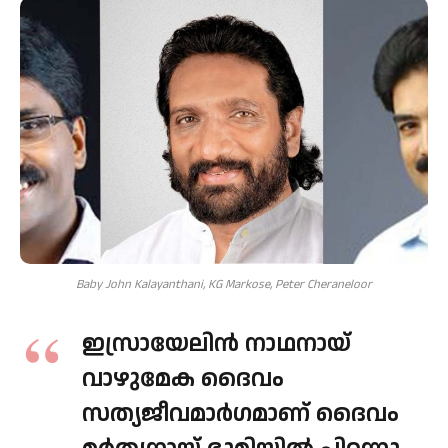
Baby John Kalayanthani, KG Markose, Peter Cheraneloor
ഇസ്രായേലിന്‍ നാഥനായ്
വാഴുമേക ദൈവം
സത്യജീവമാര്‍ഗമാണ് ദൈവം