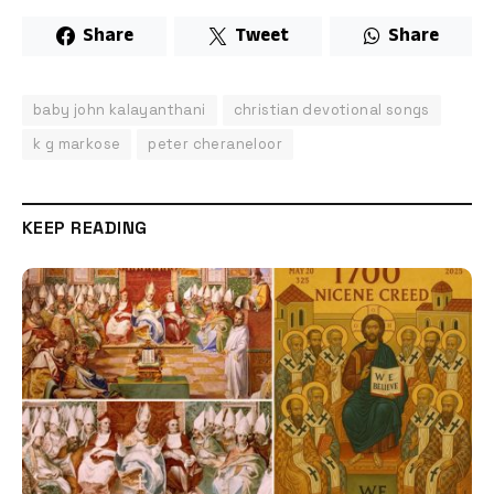
Share
Tweet
Share
baby john kalayanthani
christian devotional songs
k g markose
peter cheraneloor
KEEP READING