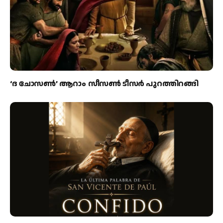
‘ദ ചോസൺ’ ആറാം സീസൺ ടീസർ പുറത്തിറങ്ങി