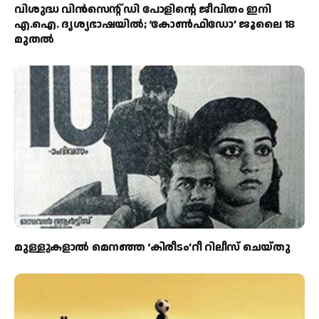
വിശുദ്ധ വിൻസെന്റ് ഡി പോളിന്റെ ജീവിതം ഇനി
എ.ഐ. ദൃശ്യഭാഷയിൽ; ‘കോൺഫിഡോ’ ജൂലൈ 18
മുതൽ
മുള്ളുകളാല്‍ മെനഞ്ഞ ‘കിരീടം’റീ റിലീസ് ചെയ്തു