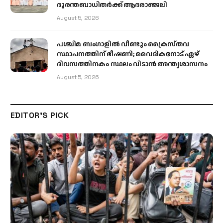
ദുരന്തബാധിതർക്ക് ആദരാഞ്ജലി
August 5, 2026
പശ്ചിമ ബംഗാളിൽ വീണ്ടും ക്രൈസ്തവ
സ്ഥാപനത്തിന് ഭീഷണി; വൈദികനോട് ഏഴ്
ദിവസത്തിനകം സ്ഥലം വിടാൻ അന്ത്യശാസനം
August 5, 2026
EDITOR'S PICK