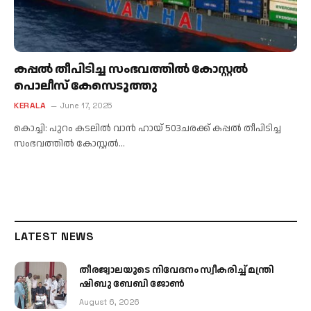
കപ്പൽ തീപിടിച്ച സംഭവത്തിൽ കോസ്റ്റൽ
പൊലീസ് കേസെടുത്തു
KERALA
June 17, 2025
കൊച്ചി: പുറം കടലിൽ വാൻ ഹായ് 503ചരക്ക് കപ്പൽ തീപിടിച്ച
സംഭവത്തിൽ കോസ്റ്റൽ…
LATEST NEWS
തീരജ്വാലയുടെ നിവേദനം സ്വീകരിച്ച് മന്ത്രി
ഷിബു ബേബി ജോൺ
August 6, 2026