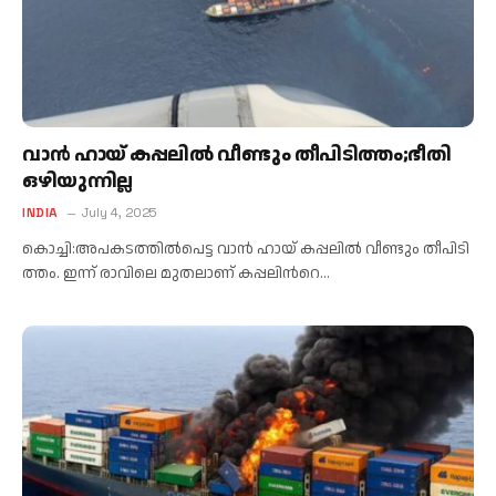
വാ​ൻ ഹാ​യ് ക​പ്പ​ലി​ൽ വീ​ണ്ടും തീ​പി​ടി​ത്തം;ഭീതി
ഒഴിയുന്നില്ല
INDIA
July 4, 2025
കൊ​ച്ചി:അപകടത്തിൽപെട്ട വാ​ൻ ഹാ​യ് ക​പ്പ​ലി​ൽ വീ​ണ്ടും തീ​പി​ടി​
ത്തം. ഇ​ന്ന് രാ​വി​ലെ മു​ത​ലാ​ണ് ക​പ്പ​ലി​ൻറെ…