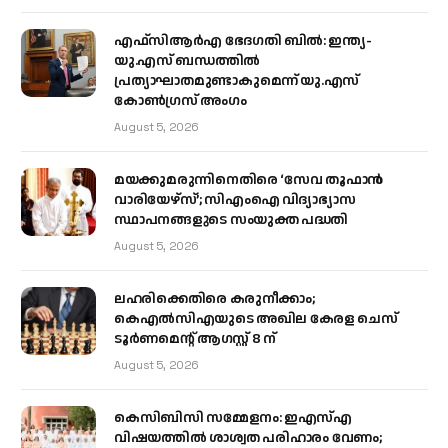
എഫ്‌സിആർഎ ഭേദഗതി ബിൽ: ഇന്ത്യ-
യു.എസ് ബന്ധത്തിൽ
പ്രത്യാഘാതമുണ്ടാകുമെന്ന് യു.എസ്
കോൺഗ്രസ് അംഗം
August 5, 2026
മയക്കുമരുന്നിനെതിരെ ‘സേവ തൂഫാൻ
വാരിയേഴ്‌സ്’; സിഎംഐ വിദ്യാഭ്യാസ
സ്ഥാപനങ്ങളുടെ സംയുക്ത പദ്ധതി
August 5, 2026
ലഹരിക്കെതിരെ കരുനീക്കാം;
കെഎൽസിഎയുടെ അഖില കേരള ചെസ്
ടൂർണമെന്റ് ആഗസ്റ്റ് 8 ന്
August 5, 2026
കെസിബിസി സമ്മേളനം: ഇഎസ്എ
വിഷയത്തിൽ ശാശ്വത പരിഹാരം വേണം;