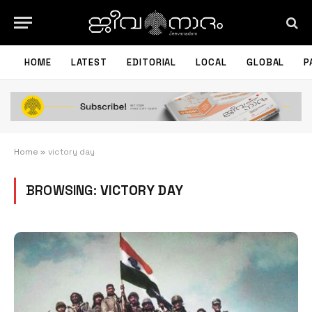
HOME
LATEST
EDITORIAL
LOCAL
GLOBAL
P
Home
»
victory day
BROWSING:
VICTORY DAY