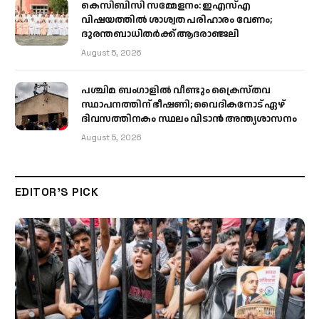
കെസിബിസി സമ്മേളനം: ഇഎസ്എ
വിഷയത്തിൽ ശാശ്വത പരിഹാരം വേണം;
ദുരന്തബാധിതർക്ക് ആദരാഞ്ജലി
August 5, 2026
പശ്ചിമ ബംഗാളിൽ വീണ്ടും ക്രൈസ്തവ
സ്ഥാപനത്തിന് ഭീഷണി; വൈദികനോട് ഏഴ്
ദിവസത്തിനകം സ്ഥലം വിടാൻ അന്ത്യശാസനം
August 5, 2026
EDITOR'S PICK