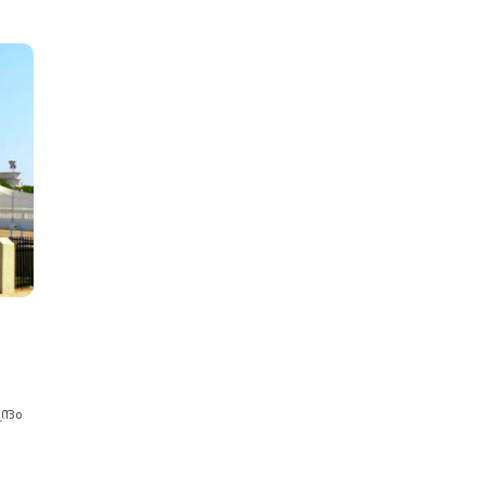
ന
്രം