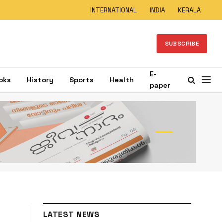
INTERNATIONAL
INDIA
KERALA
SUBSCRIBE
E-
oks
History
Sports
Health
paper
LATEST NEWS