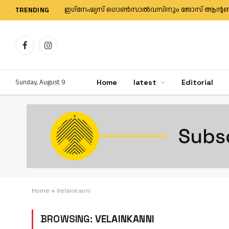
TRENDING
Facebook
Instagram
Sunday, August 9
Home
latest
Editorial
Home
»
Velainkanni
BROWSING:
VELAINKANNI