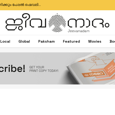
ഇഗ്‌നേഷ്യസ് ഗൊൺസാൽവസിനും ജോസ് ആന്റണിക്കും പേപ്പൽ ഷെവലിയർ പദവി
Local
Global
Paksham
Featured
Movies
Bo