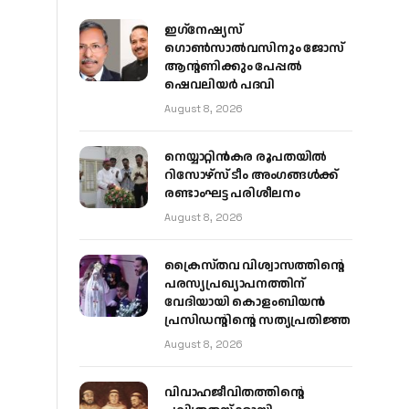
ഇഗ്‌നേഷ്യസ്
ഗൊൺസാൽവസിനും ജോസ്
ആന്റണിക്കും പേപ്പൽ
ഷെവലിയർ പദവി
August 8, 2026
നെയ്യാറ്റിൻകര രൂപതയിൽ
റിസോഴ്സ് ടീം അംഗങ്ങൾക്ക്
രണ്ടാംഘട്ട പരിശീലനം
August 8, 2026
ക്രൈസ്തവ വിശ്വാസത്തിന്റെ
പരസ്യപ്രഖ്യാപനത്തിന്
വേദിയായി കൊളംബിയൻ
പ്രസിഡന്റിന്റെ സത്യപ്രതിജ്ഞ
August 8, 2026
വിവാഹജീവിതത്തിന്റെ