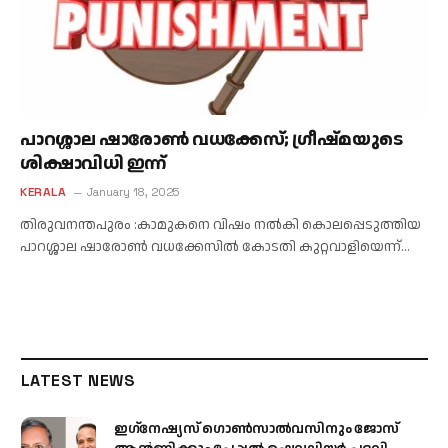
പാറശ്ശാല ഷാരോണ്‍ വധക്കേസ്; ഗ്രീഷ്മയുടെ
ശിക്ഷാവിധി ഇന്ന്
KERALA
January 18, 2025
തിരുവനന്തപുരം :കാമുകനെ വിഷം നല്‍കി കൊലപ്പെടുത്തിയ
പാറശ്ശാല ഷാരോണ്‍ വധക്കേസില്‍ കോടതി കുറ്റവാളിയെന്ന്…
LATEST NEWS
ഇഗ്‌നേഷ്യസ് ഗൊൺസാൽവസിനും ജോസ്