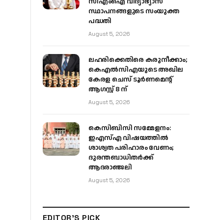
സിഎംഐ വിദ്യാഭ്യാസ
സ്ഥാപനങ്ങളുടെ സംയുക്ത
പദ്ധതി
August 5, 2026
ലഹരിക്കെതിരെ കരുനീക്കാം;
കെഎൽസിഎയുടെ അഖില
കേരള ചെസ് ടൂർണമെന്റ്
ആഗസ്റ്റ് 8 ന്
August 5, 2026
കെസിബിസി സമ്മേളനം:
ഇഎസ്എ വിഷയത്തിൽ
ശാശ്വത പരിഹാരം വേണം;
ദുരന്തബാധിതർക്ക്
ആദരാഞ്ജലി
August 5, 2026
EDITOR'S PICK