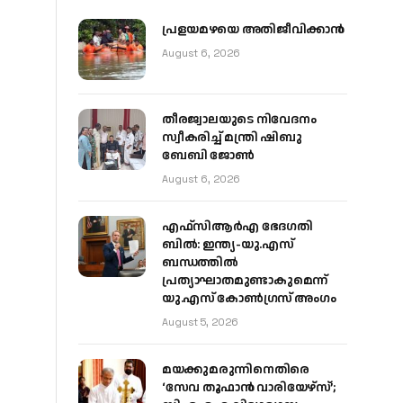
പ്രളയമഴയെ അതിജീവിക്കാന്‍
August 6, 2026
തീരജ്വാലയുടെ നിവേദനം
സ്വീകരിച്ച് മന്ത്രി ഷിബു
ബേബി ജോൺ
August 6, 2026
എഫ്‌സിആർഎ ഭേദഗതി
ബിൽ: ഇന്ത്യ-യു.എസ്
ബന്ധത്തിൽ
പ്രത്യാഘാതമുണ്ടാകുമെന്ന്
യു.എസ് കോൺഗ്രസ് അംഗം
August 5, 2026
മയക്കുമരുന്നിനെതിരെ
‘സേവ തൂഫാൻ വാരിയേഴ്‌സ്’;