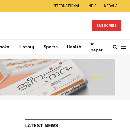
INTERNATIONAL
INDIA
KERALA
SUBSCRIBE
E-
ooks
History
Sports
Health
paper
LATEST NEWS