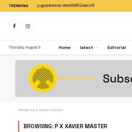
പ്രളയമഴയെ അതിജീവിക്കാന്‍
TRENDING
Facebook
Instagram
Thursday, August 6
Home
latest
Editorial
Home
»
p x xavier master
BROWSING:
P X XAVIER MASTER