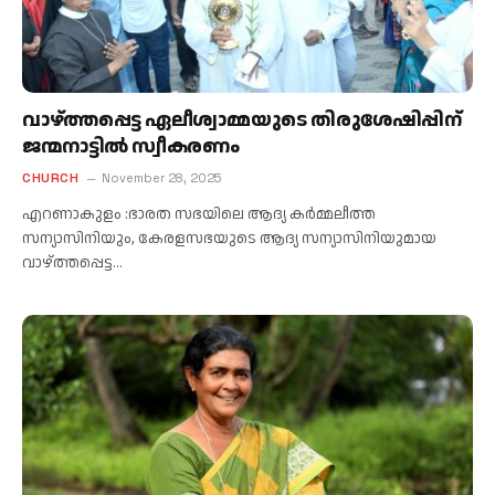
വാഴ്ത്തപ്പെട്ട ഏലീശ്വാമ്മയുടെ തിരുശേഷിപ്പിന്
ജന്മനാട്ടിൽ സ്വീകരണം
CHURCH
November 28, 2025
എറണാകുളം :ഭാരത സഭയിലെ ആദ്യ കർമ്മലീത്ത
സന്യാസിനിയും, കേരളസഭയുടെ ആദ്യ സന്യാസിനിയുമായ
വാഴ്ത്തപ്പെട്ട…