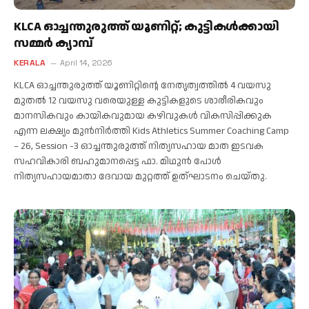
KLCA ഓച്ചന്തുരുത്ത് യൂണിറ്റ്; കുട്ടികൾക്കായി
സമ്മർ ക്യാമ്പ്
KERALA
April 14, 2026
KLCA ഓച്ചന്തുരുത്ത് യൂണിറ്റിന്റെ നേതൃത്വത്തിൽ 4 വയസു
മുതൽ 12 വയസു വരെയുള്ള കുട്ടികളുടെ ശാരീരികവും
മാനസികവും കായികവുമായ കഴിവുകൾ വികസിപ്പിക്കുക
എന്ന ലക്ഷ്യം മുൻനിർത്തി Kids Athletics Summer Coaching Camp
– 26, Session -3 ഓച്ചന്തുരുത്ത് നിത്യസഹായ മാത ഇടവക
സഹവികാരി ബഹുമാനപ്പെട്ട ഫാ. മിഥുൻ പോൾ
നിത്യസഹായമാതാ ദേവായ മുറ്റത്ത് ഉത്ഘാടനം ചെയ്തു.