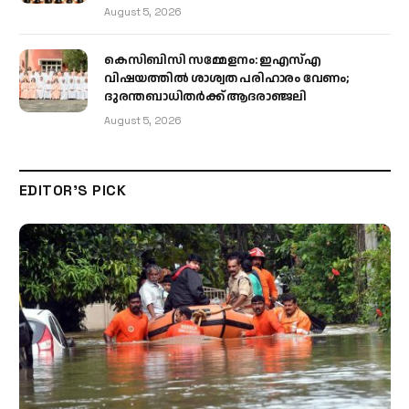
August 5, 2026
കെസിബിസി സമ്മേളനം: ഇഎസ്എ
വിഷയത്തിൽ ശാശ്വത പരിഹാരം വേണം;
ദുരന്തബാധിതർക്ക് ആദരാഞ്ജലി
August 5, 2026
EDITOR'S PICK