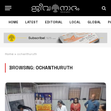
HOME
LATEST
EDITORIAL
LOCAL
GLOBAL
P
Home
»
ochanthuruth
BROWSING:
OCHANTHURUTH