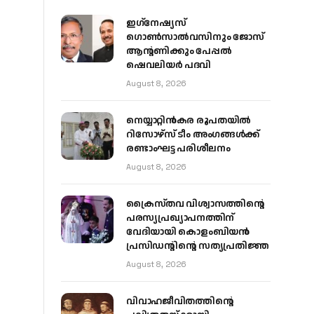
ഇഗ്‌നേഷ്യസ്
ഗൊൺസാൽവസിനും ജോസ്
ആന്റണിക്കും പേപ്പൽ
ഷെവലിയർ പദവി
August 8, 2026
നെയ്യാറ്റിൻകര രൂപതയിൽ
റിസോഴ്സ് ടീം അംഗങ്ങൾക്ക്
രണ്ടാംഘട്ട പരിശീലനം
August 8, 2026
ക്രൈസ്തവ വിശ്വാസത്തിന്റെ
പരസ്യപ്രഖ്യാപനത്തിന്
വേദിയായി കൊളംബിയൻ
പ്രസിഡന്റിന്റെ സത്യപ്രതിജ്ഞ
August 8, 2026
വിവാഹജീവിതത്തിന്റെ