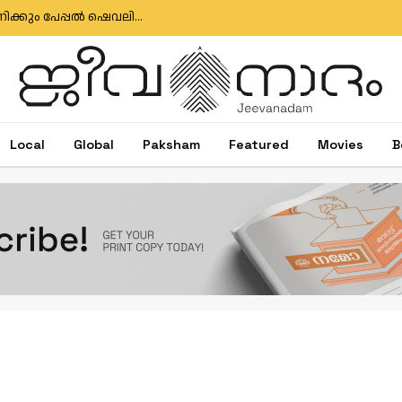
ഇഗ്‌നേഷ്യസ് ഗൊൺസാൽവസിനും ജോസ് ആന്റണിക്കും പേപ്പൽ ഷെവലിയർ പദവി
Local
Global
Paksham
Featured
Movies
B