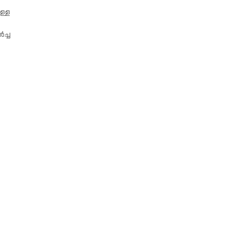
ള്ള
ച്ച