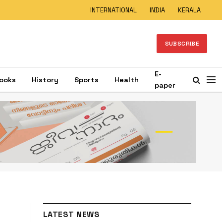
INTERNATIONAL
INDIA
KERALA
SUBSCRIBE
E-
ooks
History
Sports
Health
paper
LATEST NEWS