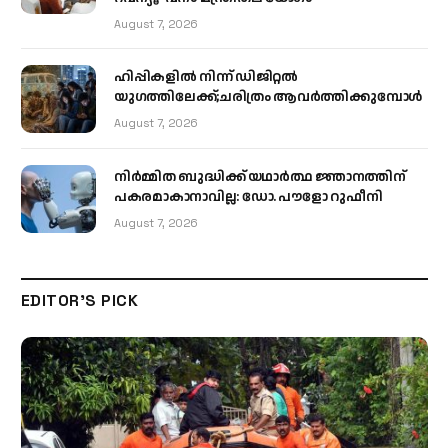
August 7, 2026
ഹിപ്പികളില്‍ നിന്ന് ഡിജിറ്റല്‍
യുഗത്തിലേക്ക്;ചരിത്രം ആവര്‍ത്തിക്കുമ്പോള്‍
August 7, 2026
നിർമ്മിത ബുദ്ധിക്ക് യഥാർത്ഥ ജ്ഞാനത്തിന്
പകരമാകാനാവില്ല: ഡോ. പൗളോ റുഫീനി
August 7, 2026
EDITOR'S PICK