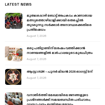
LATEST NEWS
മുതലപ്പൊഴി ബോട്ട് അപകടം: കാണാതായ
മത്സ്യത്തൊഴിലാളിക്കായി തെരച്ചിൽ
തുടരുന്നു; സർക്കാർ അനാസ്ഥക്കെതിരെ
പ്രതിഷേധം
August 7, 2026
ഒരു പതിറ്റാണ്ടിന് ശേഷം വത്തിക്കാൻ
നാണയങ്ങളിൽ മാർപാപ്പയുടെ മുഖചിത്രം
August 7, 2026
ആസ്റ്റാ AGM – പുനർ മിലൻ 2026 ഓഗസ്റ്റ് 8ന്
August 7, 2026
വനാതിർത്തി മേഖലയിലെ ജനങ്ങളുടെ
പ്രശ്നങ്ങൾക്ക് സമയബന്ധിത പരിഹാരം;
റവന്യൂ-വനം മന്ത്രിതല യോഗം