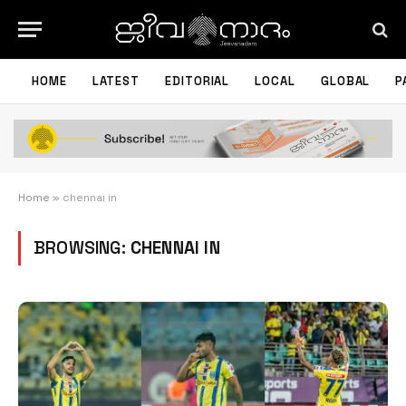
HOME
LATEST
EDITORIAL
LOCAL
GLOBAL
P
Home
»
chennai in
BROWSING:
CHENNAI IN