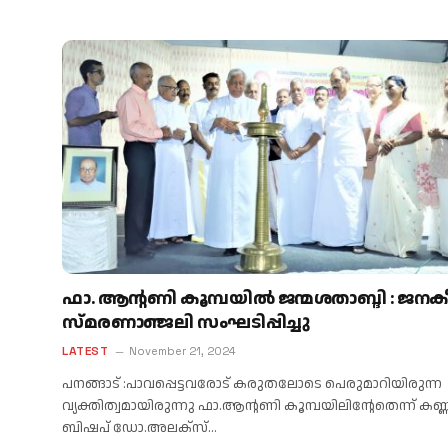
ഫാ. ആൻ്റണി കൂമ്പയിൽ ജന്മശതാബ്ദി : ജന
സ്മരണാഞ്ജലി സംഘടിപ്പിച്ചു
LATEST
November 21, 2024
പനങ്ങാട് :പാവപ്പെട്ടവരോട് കരുതലോടെ പെരുമാറിയിരുന്ന
വ്യക്തിത്വമായിരുന്നു ഫാ.ആന്റണി കൂമ്പയിലിൻ്റേതെന്ന് കണ്ണൂ
ബിഷപ് ഡോ.അലക്‌സ്…