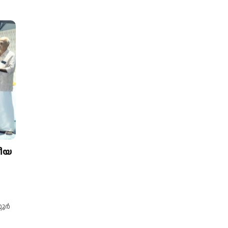
കീയ
ര്‍