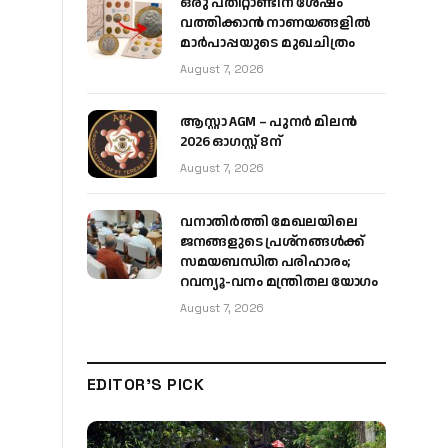
ഒരു പതിറ്റാണ്ടിന് ശേഷം
വത്തിക്കാൻ നാണയങ്ങളിൽ
മാർപാപ്പയുടെ മുഖചിത്രം
August 7, 2026
ആസ്റ്റാ AGM – പുനർ മിലൻ
2026 ഓഗസ്റ്റ് 8ന്
August 7, 2026
വനാതിർത്തി മേഖലയിലെ
ജനങ്ങളുടെ പ്രശ്നങ്ങൾക്ക്
സമയബന്ധിത പരിഹാരം;
റവന്യൂ-വനം മന്ത്രിതല യോഗം
August 7, 2026
EDITOR'S PICK