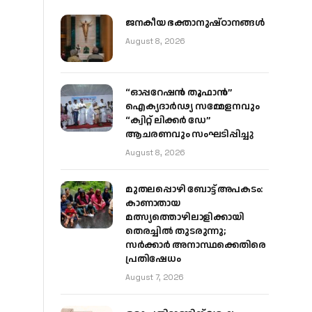
ജനകീയ ഭക്താനുഷ്ഠാനങ്ങള്‍
August 8, 2026
“ഓപ്പറേഷൻ തൂഫാൻ”
ഐക്യദാർഢ്യ സമ്മേളനവും
“ക്വിറ്റ് ലിക്കർ ഡേ”
ആചരണവും സംഘടിപ്പിച്ചു
August 8, 2026
മുതലപ്പൊഴി ബോട്ട് അപകടം:
കാണാതായ
മത്സ്യത്തൊഴിലാളിക്കായി
തെരച്ചിൽ തുടരുന്നു;
സർക്കാർ അനാസ്ഥക്കെതിരെ
പ്രതിഷേധം
August 7, 2026