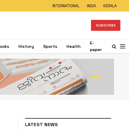
INTERNATIONAL
INDIA
KERALA
SUBSCRIBE
E-
ooks
History
Sports
Health
paper
LATEST NEWS