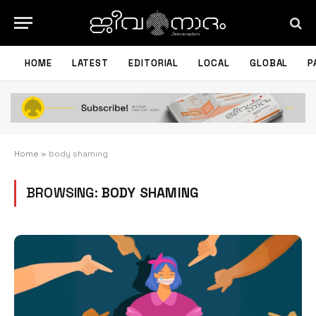
HOME
LATEST
EDITORIAL
LOCAL
GLOBAL
P
Home
»
body shaming
BROWSING:
BODY SHAMING