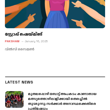
സ്റ്റോപ്പ് ഷെയ്മിങ്
PAKSHAM
January 16, 2025
വില്‍സി സൈമണ്‍
LATEST NEWS
മുതലപ്പൊഴി ബോട്ട് അപകടം: കാണാതായ
മത്സ്യത്തൊഴിലാളിക്കായി തെരച്ചിൽ
തുടരുന്നു; സർക്കാർ അനാസ്ഥക്കെതിരെ
പ്രതിഷേധം