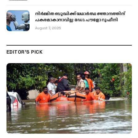
നിർമ്മിത ബുദ്ധിക്ക് യഥാർത്ഥ ജ്ഞാനത്തിന്
പകരമാകാനാവില്ല: ഡോ. പൗളോ റുഫീനി
August 7, 2026
EDITOR'S PICK