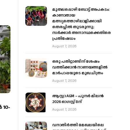
മുതലപ്പൊഴി ബോട്ട് അപകടം:
കാണാതായ
മത്സ്യത്തൊഴിലാളിക്കായി
തെരച്ചിൽ തുടരുന്നു;
സർക്കാർ അനാസ്ഥക്കെതിരെ
പ്രതിഷേധം
August 7, 2026
ഒരു പതിറ്റാണ്ടിന് ശേഷം
വത്തിക്കാൻ നാണയങ്ങളിൽ
മാർപാപ്പയുടെ മുഖചിത്രം
August 7, 2026
ആസ്റ്റാ AGM – പുനർ മിലൻ
2026 ഓഗസ്റ്റ് 8ന്
 10-
August 7, 2026
വനാതിർത്തി മേഖലയിലെ