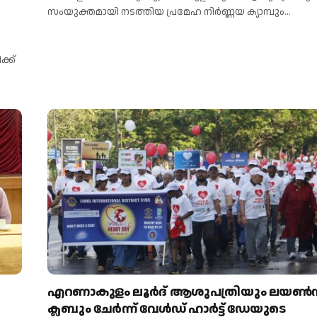
സംയുക്തമായി നടത്തിയ പ്രമേഹ നിർണ്ണയ ക്യാമ്പും…
്ക്
എറണാകുളം ലൂർദ് ആശുപത്രിയും ലയൺ
ക്ലബും ചേർന്ന് വേൾഡ് ഹാർട്ട് ഡേയുടെ