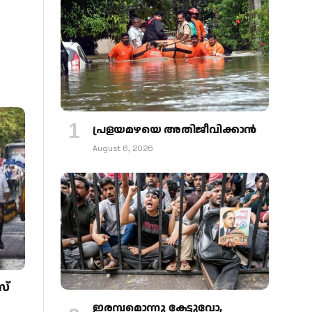
പ്രളയമഴയെ അതിജീവിക്കാന്‍
August 6, 2026
സ്
ഇരമ്പമൊന്നു കേട്ടുവോ,