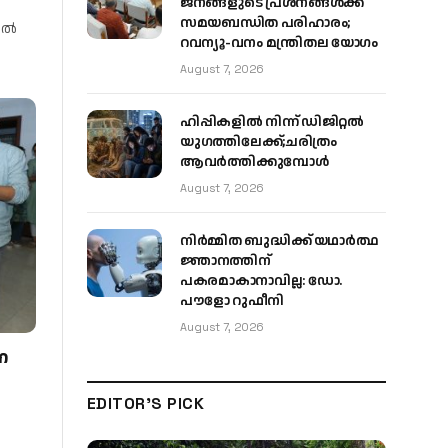
ജനങ്ങളുടെ പ്രശ്നങ്ങൾക്ക്
സമയബന്ധിത പരിഹാരം;
്കൽ
റവന്യൂ-വനം മന്ത്രിതല യോഗം
August 7, 2026
ഹിപ്പികളില്‍ നിന്ന് ഡിജിറ്റല്‍
യുഗത്തിലേക്ക്;ചരിത്രം
ആവര്‍ത്തിക്കുമ്പോള്‍
August 7, 2026
നിർമ്മിത ബുദ്ധിക്ക് യഥാർത്ഥ
ജ്ഞാനത്തിന്
പകരമാകാനാവില്ല: ഡോ.
പൗളോ റുഫീനി
August 7, 2026
ണ
EDITOR'S PICK