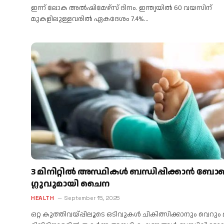
ഇന്ന് ലോക അൽഷിമേഴ്‌സ് ദിനം. ഇന്ത്യയിൽ 60 വയസിന്
മുകളിലുള്ളവരിൽ ഏകദേശം 7.4%…
3 മിനിറ്റിൽ അസ്ഥികൾ ബന്ധിപ്പിക്കാൻ ബ
ഗ്ലുവുമായി ചൈന
HEALTH
September 15, 2025
ഒറ്റ കുത്തിവയ്പ്പിലൂടെ ഒടിവുകൾ ചികിത്സിക്കാനും വെറും മ