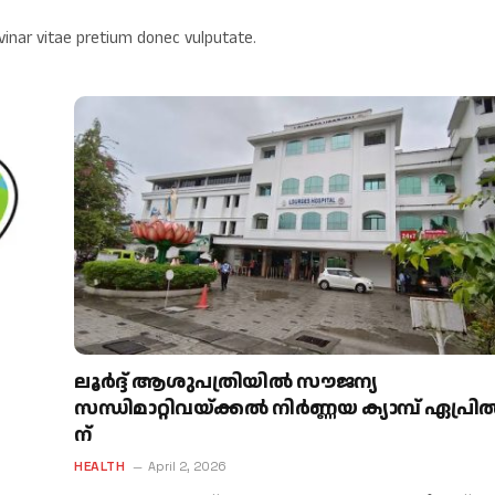
vinar vitae pretium donec vulputate.
ലൂർദ്ദ് ആശുപത്രിയിൽ സൗജന്യ
സന്ധിമാറ്റിവയ്ക്കൽ നിർണ്ണയ ക്യാമ്പ് ഏപ്രിൽ
ന്​
HEALTH
April 2, 2026