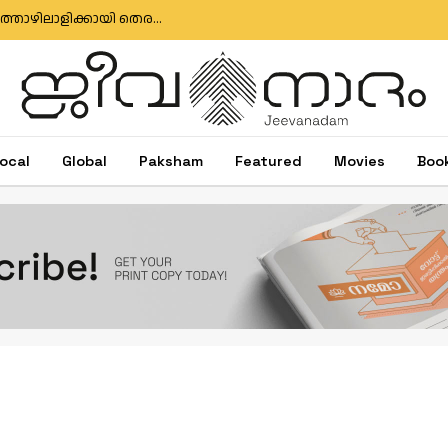
മുതലപ്പൊഴി ബോട്ട് അപകടം: കാണാതായ മത്സ്യത്തൊഴിലാളിക്കായി തെരച്ചിൽ തുടരുന്നു; സർക്കാർ അനാസ്ഥക്കെതിരെ പ്രതിഷേധം
ocal
Global
Paksham
Featured
Movies
Boo