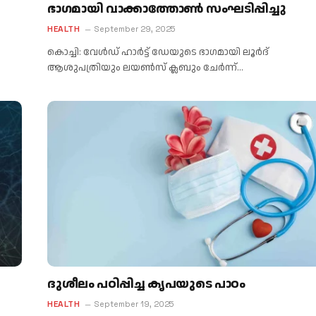
ഭാഗമായി വാക്കാത്തോൺ സംഘടിപ്പിച്ചു
HEALTH
September 29, 2025
കൊച്ചി: വേൾഡ് ഹാർട്ട് ഡേയുടെ ഭാഗമായി ലൂർദ്
ആശുപത്രിയും ലയൺസ് ക്ലബും ചേർന്ന്…
ദുശീലം പഠിപ്പിച്ച കൃപയുടെ പാഠം
HEALTH
September 19, 2025