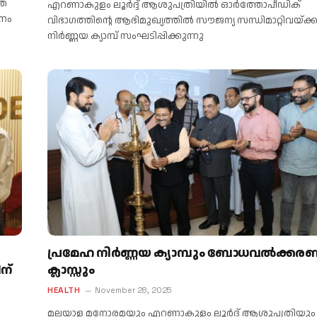
തെ
എറണാകുളം ലൂർദ്ദ് ആശുപത്രിയിൽ ഓർത്തോപീഡിക്
ാനം
വിഭാഗത്തിന്റെ ആഭിമുഖ്യത്തിൽ സൗജന്യ സന്ധിമാറ്റിവയ്ക
നിർണ്ണയ ക്യാമ്പ് സംഘടിപ്പിക്കുന്നു
പ്രമേഹ നിർണ്ണയ ക്യാമ്പും ബോധവൽക്കര
ന്
ക്ലാസ്സും
HEALTH
November 28, 2025
മലയാള മനോരമയും എറണാകുളം ലൂർദ് ആശുപത്രിയും