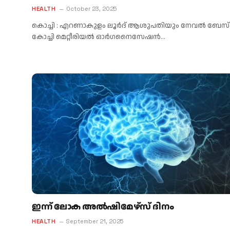
HEALTH
October 23, 2025
കൊച്ചി : എറണാകുളം ലൂർദ് ആശുപതിയും നേവൽ ബേസ്
കോച്ചി മെറ്റീരിയൽ ഓർഗനൈസേഷൻ…
ഇന്ന് ലോക അൽഷിമേഴ്‌സ് ദിനം
HEALTH
September 21, 2025