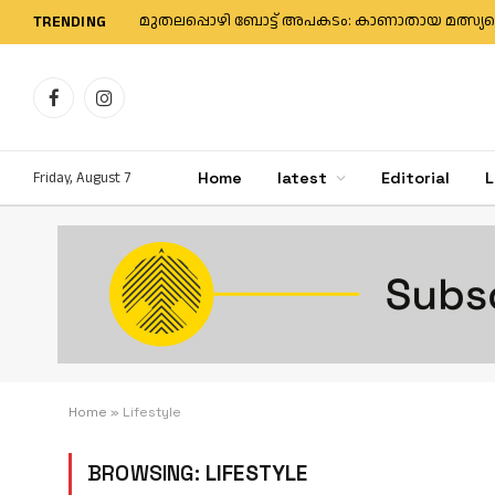
TRENDING
Facebook
Instagram
Friday, August 7
Home
latest
Editorial
L
Home
»
Lifestyle
BROWSING:
LIFESTYLE