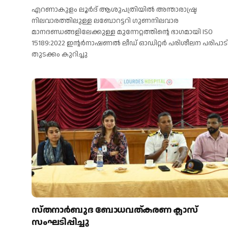
എറണാകുളം ലൂർദ് ആശുപത്രിയിൽ അന്താരാഷ്ട്ര
നിലവാരത്തിലുള്ള ലബോറട്ടറി ഗുണനിലവാര
മാനദണ്ഡങ്ങളിലേക്കുള്ള മുന്നേറ്റത്തിന്റെ ഭാഗമായി ISO
15189:2022 ഇന്റർനാഷണൽ ലീഡ് ഓഡിറ്റർ പരിശീലന പരിപാടിക
തുടക്കം കുറിച്ചു
സ്തനാർബുദ ബോധവത്കരണ ക്ലാസ്
സംഘടിപ്പിച്ചു