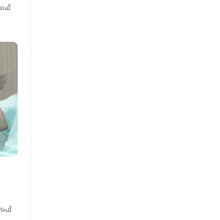
സഫ്
സഫ്