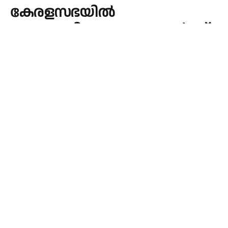
കേരളസഭയിൽ
യുവജനദിനാഘോഷങ്ങൾക്ക്
നാളെ തുടക്കം
By
admin
July 4, 2026
KERALA
No Comments
1 Min Read