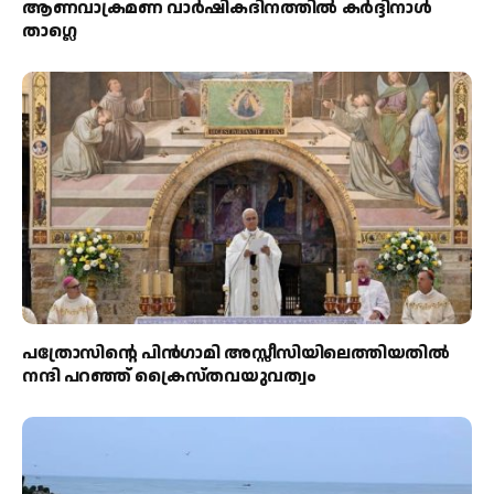
ആണവാക്രമണ വാർഷികദിനത്തിൽ കർദ്ദിനാൾ
താഗ്ലെ
പത്രോസിന്റെ പിൻഗാമി അസ്സീസിയിലെത്തിയതിൽ
നന്ദി പറഞ്ഞ് ക്രൈസ്തവയുവത്വം