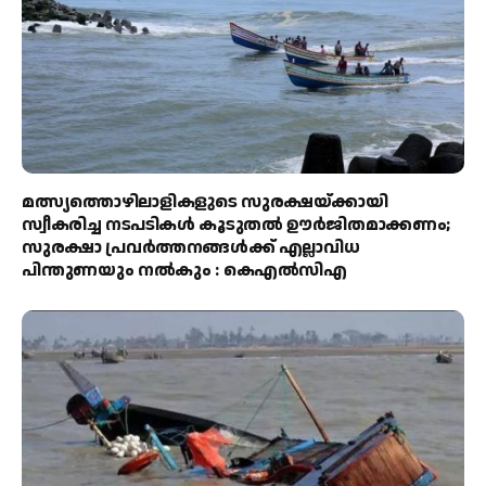
മത്സ്യത്തൊഴിലാളികളുടെ സുരക്ഷയ്ക്കായി
സ്വീകരിച്ച നടപടികൾ കൂടുതൽ ഊർജിതമാക്കണം;
സുരക്ഷാ പ്രവർത്തനങ്ങൾക്ക് എല്ലാവിധ
പിന്തുണയും നൽകും : കെഎൽസിഎ