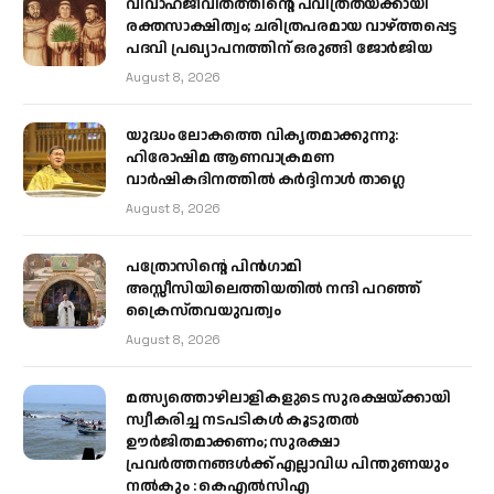
വിവാഹജീവിതത്തിന്റെ പവിത്രതയ്ക്കായി
രക്തസാക്ഷിത്വം; ചരിത്രപരമായ വാഴ്ത്തപ്പെട്ട
പദവി പ്രഖ്യാപനത്തിന് ഒരുങ്ങി ജോര്‍ജിയ
August 8, 2026
യുദ്ധം ലോകത്തെ വികൃതമാക്കുന്നു:
ഹിരോഷിമ ആണവാക്രമണ
വാർഷികദിനത്തിൽ കർദ്ദിനാൾ താഗ്ലെ
August 8, 2026
പത്രോസിന്റെ പിൻഗാമി
അസ്സീസിയിലെത്തിയതിൽ നന്ദി പറഞ്ഞ്
ക്രൈസ്തവയുവത്വം
August 8, 2026
മത്സ്യത്തൊഴിലാളികളുടെ സുരക്ഷയ്ക്കായി
സ്വീകരിച്ച നടപടികൾ കൂടുതൽ
ഊർജിതമാക്കണം; സുരക്ഷാ
പ്രവർത്തനങ്ങൾക്ക് എല്ലാവിധ പിന്തുണയും
നൽകും : കെഎൽസിഎ