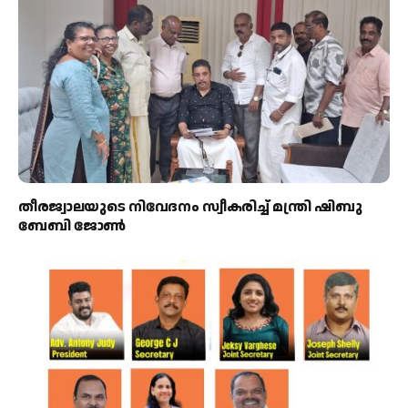
തീരജ്വാലയുടെ നിവേദനം സ്വീകരിച്ച് മന്ത്രി ഷിബു
ബേബി ജോൺ