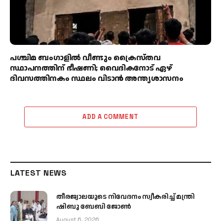
പശ്ചിമ ബംഗാളിൽ വീണ്ടും ക്രൈസ്തവ
സ്ഥാപനത്തിന് ഭീഷണി; വൈദികനോട് ഏഴ്
ദിവസത്തിനകം സ്ഥലം വിടാൻ അന്ത്യശാസനം
ADD A COMMENT
LATEST NEWS
തീരജ്വാലയുടെ നിവേദനം സ്വീകരിച്ച് മന്ത്രി
ഷിബു ബേബി ജോൺ
August 6, 2026