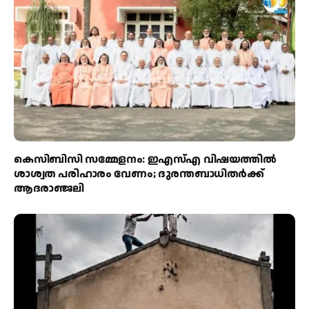
കെസിബിസി സമ്മേളനം: ഇഎസ്എ വിഷയത്തിൽ
ശാശ്വത പരിഹാരം വേണം; ദുരന്തബാധിതർക്ക്
ആദരാഞ്ജലി