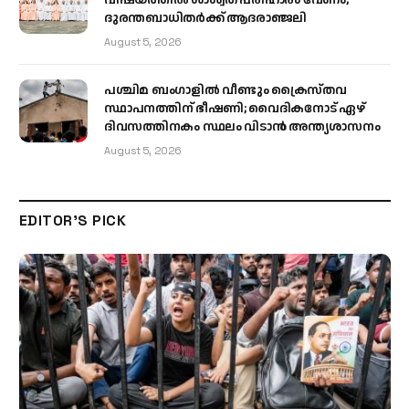
വിഷയത്തിൽ ശാശ്വത പരിഹാരം വേണം;
ദുരന്തബാധിതർക്ക് ആദരാഞ്ജലി
August 5, 2026
പശ്ചിമ ബംഗാളിൽ വീണ്ടും ക്രൈസ്തവ
സ്ഥാപനത്തിന് ഭീഷണി; വൈദികനോട് ഏഴ്
ദിവസത്തിനകം സ്ഥലം വിടാൻ അന്ത്യശാസനം
August 5, 2026
EDITOR'S PICK