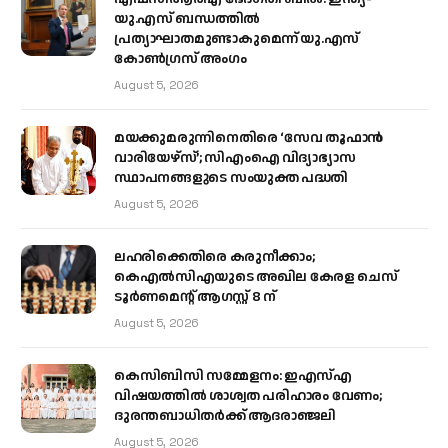
യു.എസ് ബന്ധത്തിൽ
പ്രത്യാഘാതമുണ്ടാകുമെന്ന് യു.എസ്
കോൺഗ്രസ് അംഗം
August 5, 2026
മയക്കുമരുന്നിനെതിരെ ‘സേവ തൂഫാൻ
വാരിയേഴ്‌സ്’; സിഎംഐ വിദ്യാഭ്യാസ
സ്ഥാപനങ്ങളുടെ സംയുക്ത പദ്ധതി
August 5, 2026
ലഹരിക്കെതിരെ കരുനീക്കാം;
കെഎൽസിഎയുടെ അഖില കേരള ചെസ്
ടൂർണമെന്റ് ആഗസ്റ്റ് 8 ന്
August 5, 2026
കെസിബിസി സമ്മേളനം: ഇഎസ്എ
വിഷയത്തിൽ ശാശ്വത പരിഹാരം വേണം;
ദുരന്തബാധിതർക്ക് ആദരാഞ്ജലി
August 5, 2026