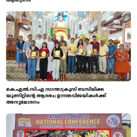
ആഹ്വാനം
കെ.എൽ.സി.എ സാന്താക്രൂസ് ബസിലിക്ക
യൂണിറ്റിന്റെ ആദരം; ഉന്നതവിജയികൾക്ക്
അനുമോദനം