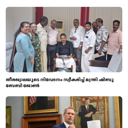
തീരജ്വാലയുടെ നിവേദനം സ്വീകരിച്ച് മന്ത്രി ഷിബു
ബേബി ജോൺ