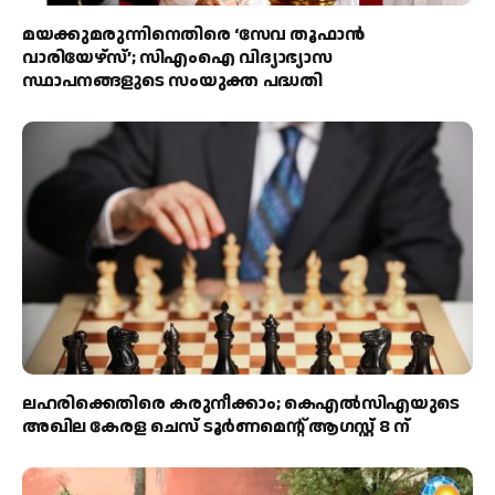
മയക്കുമരുന്നിനെതിരെ ‘സേവ തൂഫാൻ
വാരിയേഴ്‌സ്’; സിഎംഐ വിദ്യാഭ്യാസ
സ്ഥാപനങ്ങളുടെ സംയുക്ത പദ്ധതി
ലഹരിക്കെതിരെ കരുനീക്കാം; കെഎൽസിഎയുടെ
അഖില കേരള ചെസ് ടൂർണമെന്റ് ആഗസ്റ്റ് 8 ന്