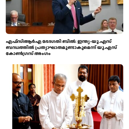
എഫ്‌സിആർഎ ഭേദഗതി ബിൽ: ഇന്ത്യ-യു.എസ്
ബന്ധത്തിൽ പ്രത്യാഘാതമുണ്ടാകുമെന്ന് യു.എസ്
കോൺഗ്രസ് അംഗം