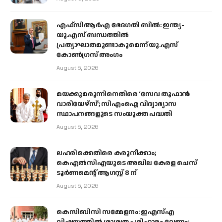
എഫ്‌സിആർഎ ഭേദഗതി ബിൽ: ഇന്ത്യ-
യു.എസ് ബന്ധത്തിൽ
പ്രത്യാഘാതമുണ്ടാകുമെന്ന് യു.എസ്
കോൺഗ്രസ് അംഗം
August 5, 2026
മയക്കുമരുന്നിനെതിരെ ‘സേവ തൂഫാൻ
വാരിയേഴ്‌സ്’; സിഎംഐ വിദ്യാഭ്യാസ
സ്ഥാപനങ്ങളുടെ സംയുക്ത പദ്ധതി
August 5, 2026
ലഹരിക്കെതിരെ കരുനീക്കാം;
കെഎൽസിഎയുടെ അഖില കേരള ചെസ്
ടൂർണമെന്റ് ആഗസ്റ്റ് 8 ന്
August 5, 2026
കെസിബിസി സമ്മേളനം: ഇഎസ്എ