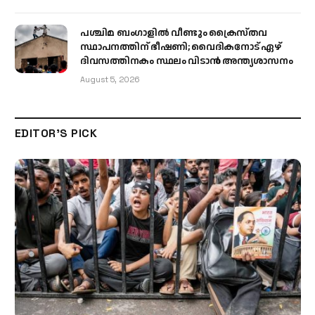
പശ്ചിമ ബംഗാളിൽ വീണ്ടും ക്രൈസ്തവ
സ്ഥാപനത്തിന് ഭീഷണി; വൈദികനോട് ഏഴ്
ദിവസത്തിനകം സ്ഥലം വിടാൻ അന്ത്യശാസനം
August 5, 2026
EDITOR'S PICK