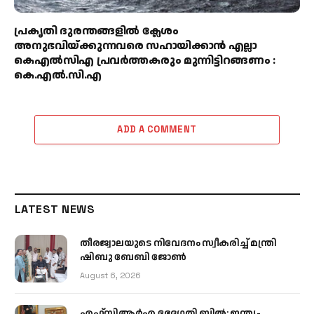
പ്രകൃതി ദുരന്തങ്ങളിൽ ക്ലേശം
അനുഭവിയ്ക്കുന്നവരെ സഹായിക്കാൻ എല്ലാ
കെഎൽസിഎ പ്രവർത്തകരും മുന്നിട്ടിറങ്ങണം :
കെ.എൽ.സി.എ
ADD A COMMENT
LATEST NEWS
തീരജ്വാലയുടെ നിവേദനം സ്വീകരിച്ച് മന്ത്രി
ഷിബു ബേബി ജോൺ
August 6, 2026
എഫ്‌സിആർഎ ഭേദഗതി ബിൽ: ഇന്ത്യ-