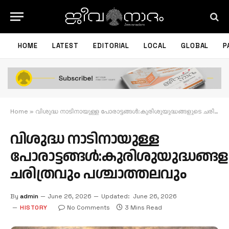
HOME
LATEST
EDITORIAL
LOCAL
GLOBAL
P
Home
»
വിശുദ്ധ നാടിനായുള്ള പോരാട്ടങ്ങള്‍:കുരിശുയുദ്ധങ്ങളുടെ ചരിത്രവും പശ്ചാത്തലവും
വിശുദ്ധ നാടിനായുള്ള
പോരാട്ടങ്ങള്‍:കുരിശുയുദ്ധങ്ങ
ചരിത്രവും പശ്ചാത്തലവും
By
admin
June 26, 2026
Updated:
June 26, 2026
HISTORY
No Comments
3 Mins Read