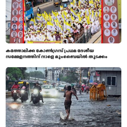
കത്തോലിക്ക കോൺഗ്രസ് പ്രഥമ ദേശീയ
സമ്മേളനത്തിന് നാളെ മുംബൈയിൽ തുടക്കം