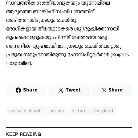
സാമ്പത്തിക ശക്തിയാവുകയും യൂറോപ്പിലെ
ആദ്യത്തെ ബാങ്കിംഗ് സംവിധാനത്തിന്
അടിത്തറയിടുകയും ചെയ്തു.
രോഗികളായ തീര്‍ത്ഥാടകരെ ശുശ്രൂഷിക്കാനായി
രൂപംകൊള്ളുകയും പിന്നീട് ശക്തമായ ഒരു
സൈനിക വ്യൂഹമായി മാറുകയും ചെയ്ത മറ്റൊരു
പ്രമുഖ സമൂഹമായിരുന്നു ഹോസ്പിറ്റലര്‍മാര്‍ (Knights
Hospitaller).
Share
Tweet
Share
catholic church
europe
history
Holy land
KEEP READING