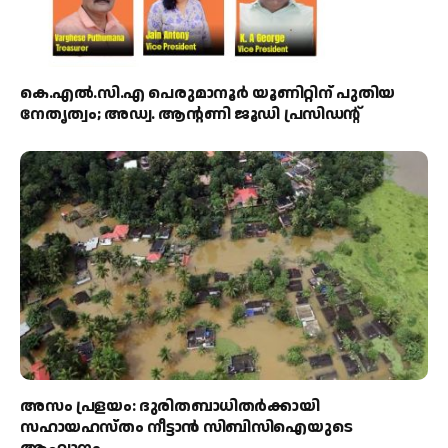
കെ.എൽ.സി.എ പെരുമാനൂർ യൂണിറ്റിന് പുതിയ
നേതൃത്വം; അഡ്വ. ആന്റണി ജൂഡി പ്രസിഡന്റ്
അസം പ്രളയം: ദുരിതബാധിതർക്കായി
സഹായഹസ്തം നീട്ടാൻ സിബിസിഐയുടെ