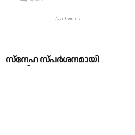
Advertisement
സ്നേഹ സ്പർശനമായി
നവജീവനം രൂപതാ സംഗമം
By
admin
June 5, 2026
LOCAL NEWS
No Comments
1 Min Read