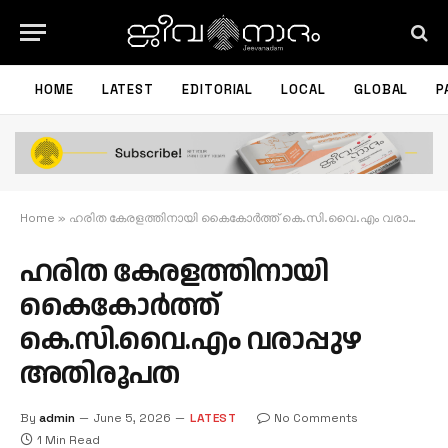
HOME
LATEST
EDITORIAL
LOCAL
GLOBAL
P
Home
»
ഹരിത കേരളത്തിനായി കൈകോർത്ത് കെ.സി.വൈ.എം വരാപ്പുഴ അതിരൂപത
ഹരിത കേരളത്തിനായി
കൈകോർത്ത്
കെ.സി.വൈ.എം വരാപ്പുഴ
അതിരൂപത
By
admin
June 5, 2026
LATEST
No Comments
1 Min Read