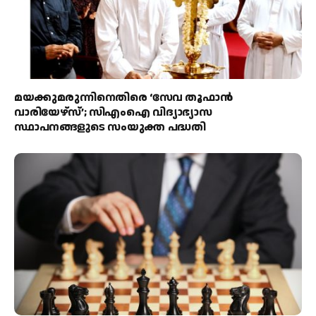
മയക്കുമരുന്നിനെതിരെ ‘സേവ തൂഫാൻ
വാരിയേഴ്‌സ്’; സിഎംഐ വിദ്യാഭ്യാസ
സ്ഥാപനങ്ങളുടെ സംയുക്ത പദ്ധതി