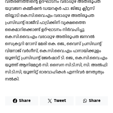
വിതരണത്തിന്റെ ഉദ്ഘാടനം വരാപ്പുഴ അതിരൂപത
യുവജന കമ്മീഷൻ ഡയറക്ടർ ഫാ. ജിജു ക്ലീറ്റസ്
തിയ്യാടി കെ.സി.വൈ.എം വരാപ്പുഴ അതിരൂപത
പ്രസിഡന്റ് രാജീവ് പാട്രിക്കിന് വൃക്ഷത്തൈ
കൈമാറിക്കൊണ്ട് ഉദ്ഘാടനം നിർവഹിച്ചു.
കെ.സി.വൈ.എം വരാപ്പുഴ അതിരൂപത ജനറൽ
സെക്രട്ടറി റോസ് മേരി കെ. ജെ., വൈസ് പ്രസിഡന്റ്
വിനോജ് വർഗീസ്, കെ.സി.വൈ.എം പാനായിക്കുളം
യൂണിറ്റ് പ്രസിഡന്റ് ജേർഷാദ് ടി. ജെ., കെ.സി.വൈ.എം
യൂത്ത് ആനിമേറ്റർ സി. സൈന സി.ടി.സി, സി. അൽഫി
സി.ടി.സി, യൂണിറ്റ് ഭാരവാഹികൾ എന്നിവർ നേതൃത്വം
നൽകി.
Share
Tweet
Share