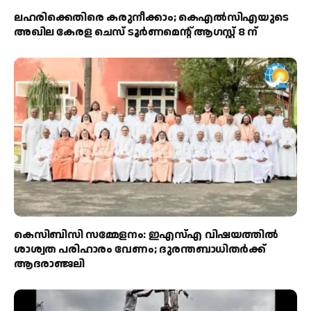
ലഹരിക്കെതിരെ കരുനീക്കാം; കെഎൽസിഎയുടെ
അഖില കേരള ചെസ് ടൂർണമെന്റ് ആഗസ്റ്റ് 8 ന്
കെസിബിസി സമ്മേളനം: ഇഎസ്എ വിഷയത്തിൽ
ശാശ്വത പരിഹാരം വേണം; ദുരന്തബാധിതർക്ക്
ആദരാഞ്ജലി