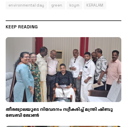
environmental day
green
kcym
KERALAM
KEEP READING
തീരജ്വാലയുടെ നിവേദനം സ്വീകരിച്ച് മന്ത്രി ഷിബു
ബേബി ജോൺ