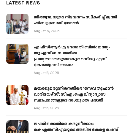
LATEST NEWS
തീരജ്വാലയുടെ നിവേദനം സ്വീകരിച്ച് മന്ത്രി
ഷിബു ബേബി ജോൺ
August 6, 2026
എഫ്‌സിആർഎ ഭേദഗതി ബിൽ: ഇന്ത്യ-
യു.എസ് ബന്ധത്തിൽ
പ്രത്യാഘാതമുണ്ടാകുമെന്ന് യു.എസ്
കോൺഗ്രസ് അംഗം
August 5, 2026
മയക്കുമരുന്നിനെതിരെ ‘സേവ തൂഫാൻ
വാരിയേഴ്‌സ്’; സിഎംഐ വിദ്യാഭ്യാസ
സ്ഥാപനങ്ങളുടെ സംയുക്ത പദ്ധതി
August 5, 2026
ലഹരിക്കെതിരെ കരുനീക്കാം;
കെഎൽസിഎയുടെ അഖില കേരള ചെസ്