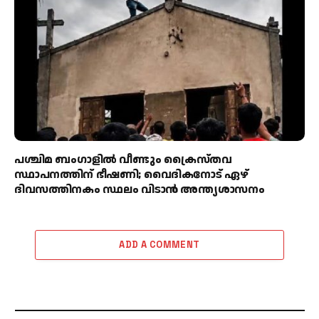
പശ്ചിമ ബംഗാളിൽ വീണ്ടും ക്രൈസ്തവ
സ്ഥാപനത്തിന് ഭീഷണി; വൈദികനോട് ഏഴ്
ദിവസത്തിനകം സ്ഥലം വിടാൻ അന്ത്യശാസനം
ADD A COMMENT