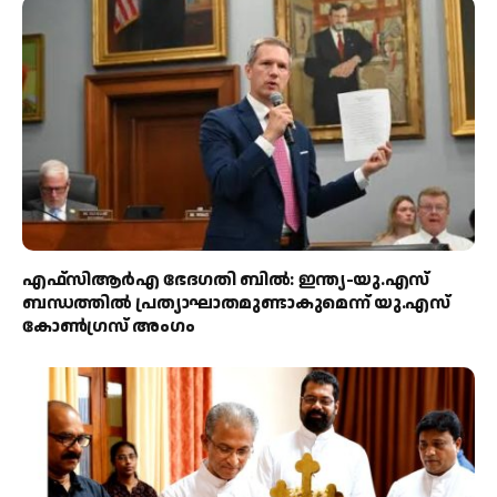
എഫ്‌സിആർഎ ഭേദഗതി ബിൽ: ഇന്ത്യ-യു.എസ്
ബന്ധത്തിൽ പ്രത്യാഘാതമുണ്ടാകുമെന്ന് യു.എസ്
കോൺഗ്രസ് അംഗം