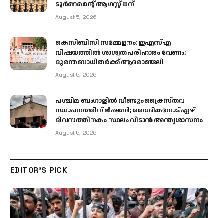
ടൂർണമെന്റ് ആഗസ്റ്റ് 8 ന്
August 5, 2026
കെസിബിസി സമ്മേളനം: ഇഎസ്എ
വിഷയത്തിൽ ശാശ്വത പരിഹാരം വേണം;
ദുരന്തബാധിതർക്ക് ആദരാഞ്ജലി
August 5, 2026
പശ്ചിമ ബംഗാളിൽ വീണ്ടും ക്രൈസ്തവ
സ്ഥാപനത്തിന് ഭീഷണി; വൈദികനോട് ഏഴ്
ദിവസത്തിനകം സ്ഥലം വിടാൻ അന്ത്യശാസനം
August 5, 2026
EDITOR'S PICK