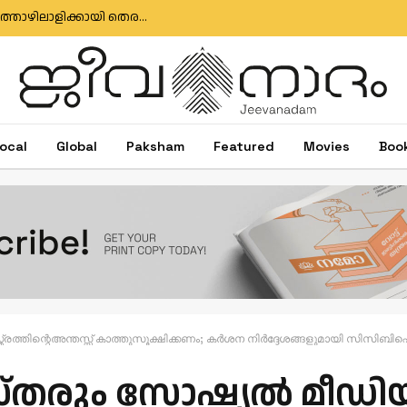
മുതലപ്പൊഴി ബോട്ട് അപകടം: കാണാതായ മത്സ്യത്തൊഴിലാളിക്കായി തെരച്ചിൽ തുടരുന്നു; സർക്കാർ അനാസ്ഥക്കെതിരെ പ്രതിഷേധം
ocal
Global
Paksham
Featured
Movies
Boo
രത്തിന്റെഅന്തസ്സ് കാത്തുസൂക്ഷിക്കണം; കര്‍ശന നിര്‍ദ്ദേശങ്ങളുമായി സിസിബ
്തരും സോഷ്യല്‍ മീഡി