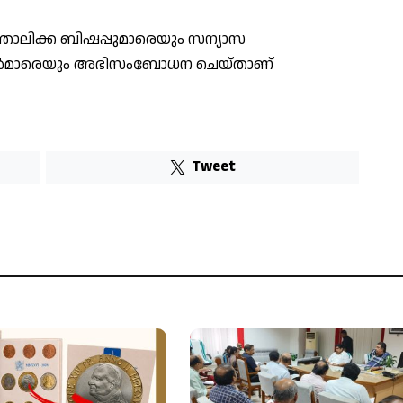
തോലിക്ക ബിഷപ്പുമാരെയും സന്യാസ
്ടർമാരെയും അഭിസംബോധന ചെയ്താണ്
Tweet