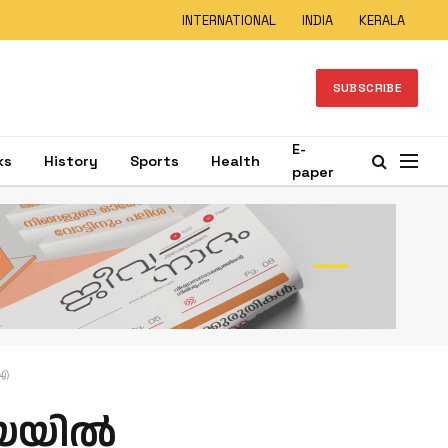
INTERNATIONAL
INDIA
KERALA
SUBSCRIBE
E-
ks
History
Sports
Health
paper
ിഐ
യയില്‍