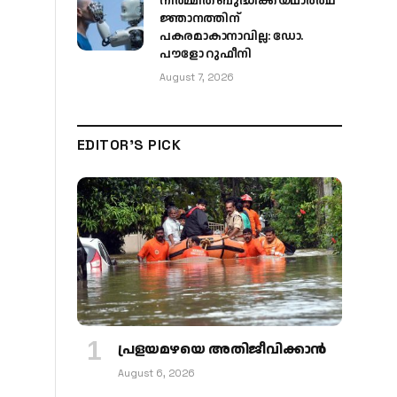
നിർമ്മിത ബുദ്ധിക്ക് യഥാർത്ഥ
ജ്ഞാനത്തിന്
പകരമാകാനാവില്ല: ഡോ.
പൗളോ റുഫീനി
August 7, 2026
EDITOR'S PICK
പ്രളയമഴയെ അതിജീവിക്കാന്‍
August 6, 2026