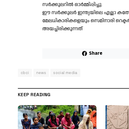
സര്‍ക്കുലറില്‍ ഓര്‍മ്മിപ്പിച്ചു.
ഈ സർക്കുലർ ഇന്ത്യയിലെ എല്ലാ കത്
മേലധികാരികളെയും സെമിനാരി റെക
അയച്ചിരിക്കുന്നത്
Share
cbci
news
social media
KEEP READING