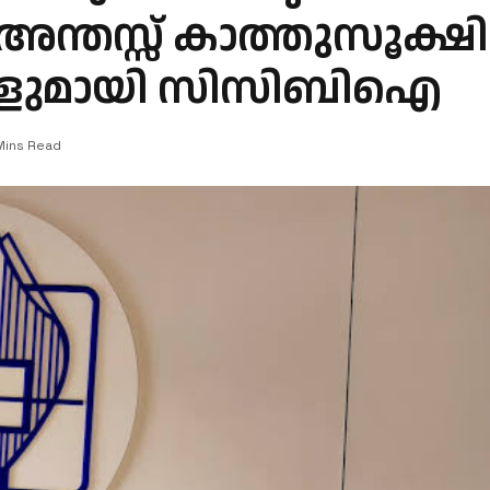
െഅന്തസ്സ് കാത്തുസൂക്ഷ
ശങ്ങളുമായി സിസിബിഐ
Mins Read