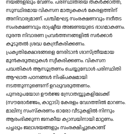
നയങ്ങളിലും വേണം. പരിസ്ഥിതിയെ തകർക്കാത്ത,
സുസ്ഥിരമായ വികസന മാതൃകകൾ കേരളത്തിന്
അനിവാര്യമാണ്. പശ്ചിമഘട്ട സംരക്ഷണവും നദീതട
സംരക്ഷണവും രാഷ്ട്രീയ അജണ്ടയുടെ ഭാഗമാകണം.
ദുരന്ത നിവാരണ പ്രവർത്തനങ്ങളിൽ സർക്കാർ
കൂടുതൽ ശ്രദ്ധ കേന്ദ്രീകരിക്കണം.
പ്രകൃതിക്ഷോഭങ്ങളെ നേരിടാൻ ശാസ്ത്രീയമായ
മുൻകരുതലുകൾ സ്വീകരിക്കണം. വികസന
പദ്ധതികൾ ആസൂത്രണം ചെയ്യുമ്പോൾ പരിസ്ഥിതി
ആഘാത പഠനങ്ങൾ നിഷ്പക്ഷമായി
നടത്തുന്നുണ്ടെന്ന് ഉറപ്പുവരുത്തണം.
പുനരുപയോഗ ഊർജ്ജ സ്രോതസ്സുകളിലേക്ക്
(സൗരോർജ്ജം, കാറ്റാടി) കേരളം വേഗത്തിൽ മാറണം.
മാലിന്യ സംസ്കരണം ഓരോ വീടുകളിൽ നിന്നും
ആരംഭിക്കുന്ന ജനകീയ ക്യാമ്പയിനായി മാറ്റണം.
പച്ചപ്പും ജലാശയങ്ങളും സംരക്ഷിച്ചുകൊണ്ട്