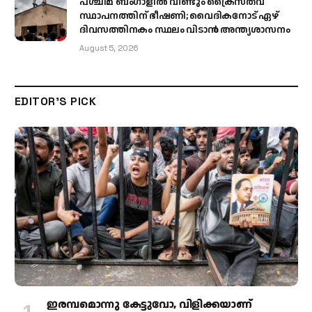
പശ്ചിമ ബംഗാളിൽ വീണ്ടും ക്രൈസ്തവ
സ്ഥാപനത്തിന് ഭീഷണി; വൈദികനോട് ഏഴ്
ദിവസത്തിനകം സ്ഥലം വിടാൻ അന്ത്യശാസനം
August 5, 2026
EDITOR'S PICK
ഇരമ്പമൊന്നു കേട്ടുവോ, വിളിക്കയാണ്