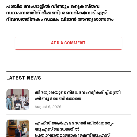
പശ്ചിമ ബംഗാളിൽ വീണ്ടും ക്രൈസ്തവ
സ്ഥാപനത്തിന് ഭീഷണി; വൈദികനോട് ഏഴ്
ദിവസത്തിനകം സ്ഥലം വിടാൻ അന്ത്യശാസനം
ADD A COMMENT
LATEST NEWS
തീരജ്വാലയുടെ നിവേദനം സ്വീകരിച്ച് മന്ത്രി
ഷിബു ബേബി ജോൺ
August 6, 2026
എഫ്‌സിആർഎ ഭേദഗതി ബിൽ: ഇന്ത്യ-
യു.എസ് ബന്ധത്തിൽ
പ്രത്യാഘാതമുണ്ടാകുമെന്ന് യു.എസ്