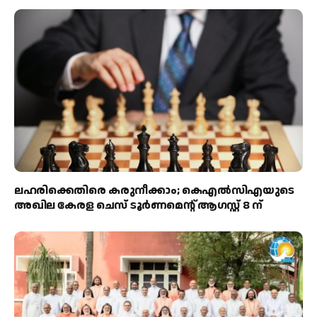
ലഹരിക്കെതിരെ കരുനീക്കാം; കെഎൽസിഎയുടെ
അഖില കേരള ചെസ് ടൂർണമെന്റ് ആഗസ്റ്റ് 8 ന്