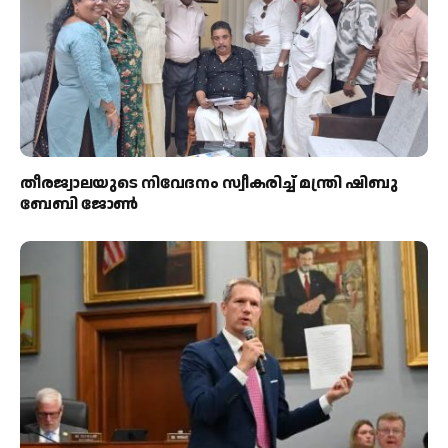
തീരജ്വാലയുടെ നിവേദനം സ്വീകരിച്ച് മന്ത്രി ഷിബു
ബേബി ജോൺ