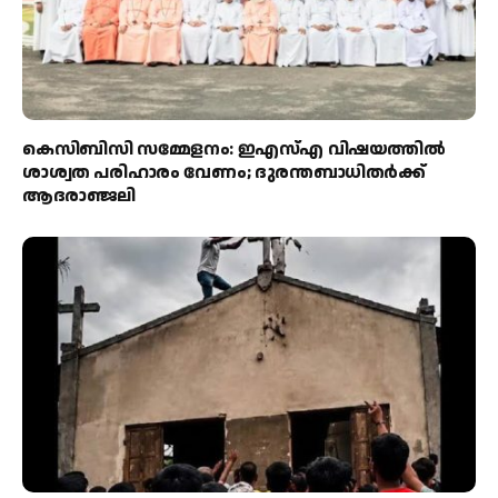
കെസിബിസി സമ്മേളനം: ഇഎസ്എ വിഷയത്തിൽ
ശാശ്വത പരിഹാരം വേണം; ദുരന്തബാധിതർക്ക്
ആദരാഞ്ജലി