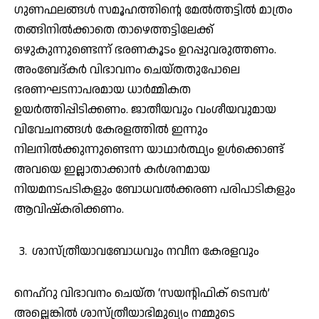
ഗുണഫലങ്ങൾ സമൂഹത്തിന്റെ മേൽത്തട്ടിൽ മാത്രം
തങ്ങിനിൽക്കാതെ താഴെത്തട്ടിലേക്ക്
ഒഴുകുന്നുണ്ടെന്ന് ഭരണകൂടം ഉറപ്പുവരുത്തണം.
അംബേദ്കർ വിഭാവനം ചെയ്തതുപോലെ
ഭരണഘടനാപരമായ ധാർമ്മികത
ഉയർത്തിപ്പിടിക്കണം. ജാതീയവും വംശീയവുമായ
വിവേചനങ്ങൾ കേരളത്തിൽ ഇന്നും
നിലനിൽക്കുന്നുണ്ടെന്ന യാഥാർത്ഥ്യം ഉൾക്കൊണ്ട്
അവയെ ഇല്ലാതാക്കാൻ കർശനമായ
നിയമനടപടികളും ബോധവൽക്കരണ പരിപാടികളും
ആവിഷ്കരിക്കണം.
ശാസ്ത്രീയാവബോധവും നവീന കേരളവും
നെഹ്‌റു വിഭാവനം ചെയ്ത ‘സയന്റിഫിക് ടെമ്പർ’
അല്ലെങ്കിൽ ശാസ്ത്രീയാഭിമുഖ്യം നമ്മുടെ