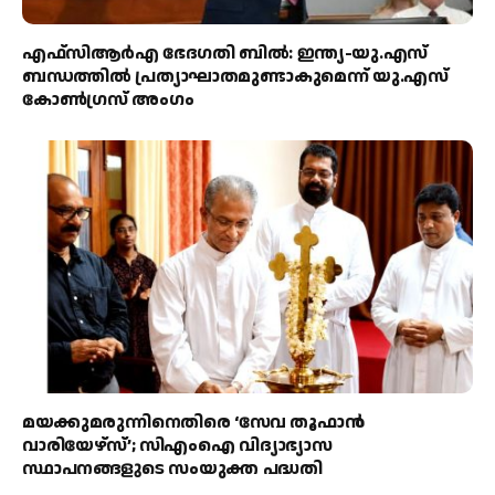
എഫ്‌സിആർഎ ഭേദഗതി ബിൽ: ഇന്ത്യ-യു.എസ്
ബന്ധത്തിൽ പ്രത്യാഘാതമുണ്ടാകുമെന്ന് യു.എസ്
കോൺഗ്രസ് അംഗം
മയക്കുമരുന്നിനെതിരെ ‘സേവ തൂഫാൻ
വാരിയേഴ്‌സ്’; സിഎംഐ വിദ്യാഭ്യാസ
സ്ഥാപനങ്ങളുടെ സംയുക്ത പദ്ധതി