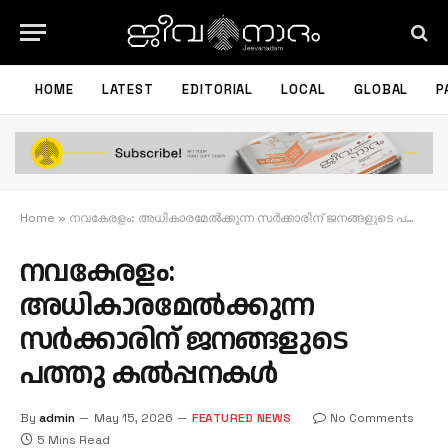
HOME
LATEST
EDITORIAL
LOCAL
GLOBAL
P
Home
»
നവകേരളം: അധികാരമേൽക്കുന്ന സർക്കാരിന് ജനങ്ങളുടെ പത്തു കൽപ്പനകൾ
നവകേരളം:
അധികാരമേൽക്കുന്ന
സർക്കാരിന് ജനങ്ങളുടെ
പത്തു കൽപ്പനകൾ
By
admin
May 15, 2026
FEATURED NEWS
No Comments
5 Mins Read