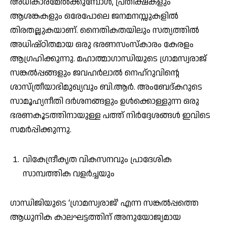
അധികാരമേൽക്കുമ്പോൾ, പ്രതീക്ഷകളും
ആശങ്കകളും ഒരേപോലെ ജനമനസ്സുകളിൽ
തിരതല്ലുകയാണ്. നൈതികതയിലും സത്യത്തിൽ
അധിഷ്ഠിതമായ ഒരു ഭരണസംസ്‌കാരം കേരളം
ആഗ്രഹിക്കുന്നു. മഹാത്മാഗാന്ധിയുടെ ഗ്രാമസ്വരാജ്
സങ്കൽപ്പങ്ങളും ജവഹർലാൽ നെഹ്‌റുവിന്റെ
ശാസ്ത്രീയാഭിമുഖ്യവും ബി.ആർ. അംബേദ്കറുടെ
സാമൂഹ്യനീതി ദർശനങ്ങളും ഉൾക്കൊള്ളുന്ന ഒരു
ഭരണകൂടത്തിനായുള്ള പത്ത് നിർദ്ദേശങ്ങൾ ഇവിടെ
സമർപ്പിക്കുന്നു.
വികേന്ദ്രീകൃത വികസനവും പ്രാദേശിക
സാമ്പത്തിക വളർച്ചയും
ഗാന്ധിജിയുടെ ‘ഗ്രാമസ്വരാജ്’ എന്ന സങ്കൽപ്പത്തെ
ആധുനിക കാലഘട്ടത്തിന് അനുയോജ്യമായ