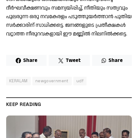
ദീർഘവീക്ഷണവും സമന്വയിപ്പിച്ച്, നീതിയും സത്യവും
പുലരുന്ന ഒരു നവകേരളം പടുത്തുയർത്താൻ പുതിയ
സർക്കാരിന് സാധിക്കട്ടെ. ജനങ്ങളുടെ പ്രതീക്ഷകൾ
വറ്റാത്ത നീരുറവകളായി ഈ മണ്ണിൽ നിലനിൽക്കട്ടെ.
Share
Tweet
Share
KERALAM
newgovernment
udf
KEEP READING