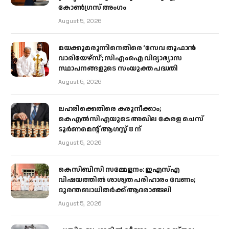
കോൺഗ്രസ് അംഗം
August 5, 2026
മയക്കുമരുന്നിനെതിരെ ‘സേവ തൂഫാൻ
വാരിയേഴ്‌സ്’; സിഎംഐ വിദ്യാഭ്യാസ
സ്ഥാപനങ്ങളുടെ സംയുക്ത പദ്ധതി
August 5, 2026
ലഹരിക്കെതിരെ കരുനീക്കാം;
കെഎൽസിഎയുടെ അഖില കേരള ചെസ്
ടൂർണമെന്റ് ആഗസ്റ്റ് 8 ന്
August 5, 2026
കെസിബിസി സമ്മേളനം: ഇഎസ്എ
വിഷയത്തിൽ ശാശ്വത പരിഹാരം വേണം;
ദുരന്തബാധിതർക്ക് ആദരാഞ്ജലി
August 5, 2026