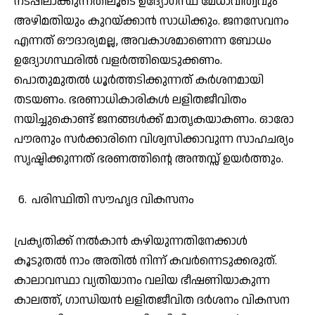
നടപ്പിലാക്കുന്നതിലൂടെ ഉദ്യോഗസ്ഥ മേധാവിത്വവും
അഴിമതിയും കുറയ്ക്കാൻ സാധിക്കും. ജനസേവനം
എന്നത് ഔദാര്യമല്ല, അവകാശമാണെന്ന ബോധം
ഉദ്യോഗസ്ഥരിൽ വളർത്തിയെടുക്കണം.
പൊതുമുതൽ ധൂർത്തടിക്കുന്നത് കർശനമായി
തടയണം. ഭരണാധികാരികൾ ലളിതജീവിതം
നയിച്ചുകൊണ്ട് ജനങ്ങൾക്ക് മാതൃകയാകണം. ഓരോ
പൗരനും സർക്കാരിനെ വിശ്വസിക്കാവുന്ന സാഹചര്യം
സൃഷ്ടിക്കുന്നത് ഭരണത്തിന്റെ അന്തസ്സ് ഉയർത്തും.
പരിസ്ഥിതി സൗഹൃദ വികസനം
പ്രകൃതിക്ക് നൽകാൻ കഴിയുന്നതിനേക്കാൾ
കൂടുതൽ നാം അതിൽ നിന്ന് കവർന്നെടുക്കരുത്.
കാലാവസ്ഥാ വ്യതിയാനം വലിയ ഭീഷണിയാകുന്ന
കാലത്ത്, ഗാന്ധിയൻ ലളിതജീവിത ദർശനം വികസന